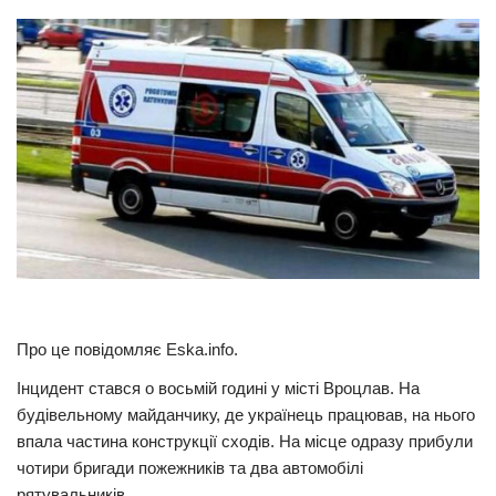
Прикарпаття
Економіка
Політика
Світ
Цікаво
Наука
Технології
Історії
Рецепти
Про це повідомляє Eska.info.
Привітання
Інцидент стався о восьмій годині у місті Вроцлав. На
будівельному майданчику, де українець працював, на нього
Здоров’я
впала частина конструкції сходів. На місце одразу прибули
Події
чотири бригади пожежників та два автомобілі
рятувальників.
Кримінал