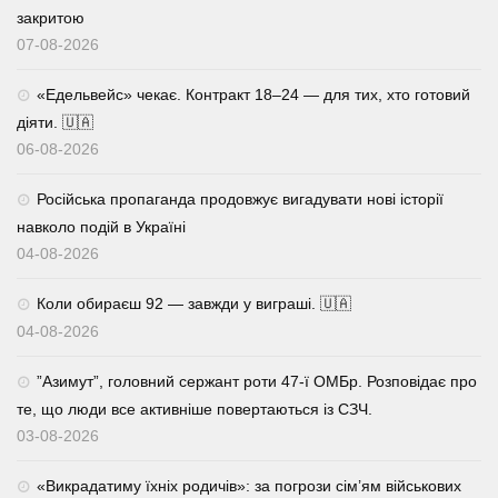
закритою
07-08-2026
«Едельвейс» чекає. Контракт 18–24 — для тих, хто готовий
діяти. 🇺🇦
06-08-2026
Російська пропаганда продовжує вигадувати нові історії
навколо подій в Україні
04-08-2026
Коли обираєш 92 — завжди у виграші. 🇺🇦
04-08-2026
⁨”Азимут”, головний сержант роти 47-ї ОМБр. Розповідає про
те, що люди все активніше повертаються із СЗЧ.
03-08-2026
«Викрадатиму їхніх родичів»: за погрози сім’ям військових