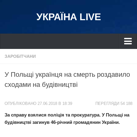
УКРАЇНА LIVE
Україна
ЗАРОБІТЧАНИ
Київ
У Польщі українця на смерть роздавило
Дніпро
сходами на будівництві
Львів
Івано-Франківськ
ОПУБЛІКОВАНО 27.06.2018 В 18:39
ПЕРЕГЛЯДИ 54 188
Харків
За справу взялися поліція та прокуратура. У Польщі на
Донбас
будівництві загинув 46-річний громадянин України.
Одеса
Схід