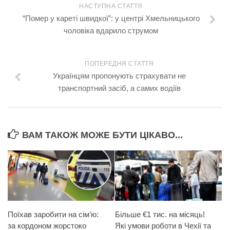
НАСТУПНА СТАТТЯ
“Помер у кареті швидкої”: у центрі Хмельницького
чоловіка вдарило струмом
ПОПЕРЕДНЯ СТАТТЯ
Українцям пропонують страхувати не
транспортний засіб, а самих водіїв
ВАМ ТАКОЖ МОЖЕ БУТИ ЦІКАВО...
Поїхав заробити на сім’ю:
Більше €1 тис. на місяць!
за кордоном жорстоко
Які умови роботи в Чехії та