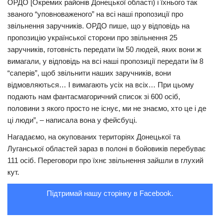
ОРДО [Окремих районів Донецької області) і їхнього так
званого “уповноваженого” на всі наші пропозиції про
Трагедії
звільнення заручників. ОРДО пише, що у відповідь на
Курйози
пропозицію української сторони про звільнення 25
Суспільство
заручників, готовність передати їм 50 людей, яких вони ж
вимагали, у відповідь на всі наші пропозиції передати їм 8
Культура
“саперів”, щоб звільнити наших заручників, вони
відмовляються… І вимагають усіх на всіх… При цьому
Шоу-біз
подають нам фантасмагоричний список зі 600 осіб,
#Війна
половини з якого просто не існує, ми не знаємо, хто це і де
ці люди”, – написала вона у фейсбуці.
Нагадаємо, на окупованих територіях Донецької та
Луганської областей зараз в полоні в бойовиків перебуває
111 осіб. Переговори про їхнє звільнення зайшли в глухий
кут.
Підтримай нашу сторінку в Facebook.