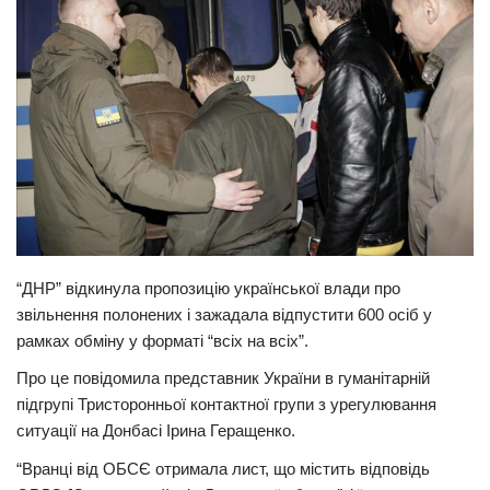
Прикарпаття
Економіка
Політика
Світ
Цікаво
Наука
Технології
“ДНР” відкинула пропозицію української влади про
Історії
звільнення полонених і зажадала відпустити 600 осіб у
Рецепти
рамках обміну у форматі “всіх на всіх”.
Привітання
Про це повідомила представник України в гуманітарній
підгрупі Тристоронньої контактної групи з урегулювання
Здоров’я
ситуації на Донбасі Ірина Геращенко.
Події
“Вранці від ОБСЄ отримала лист, що містить відповідь
Кримінал