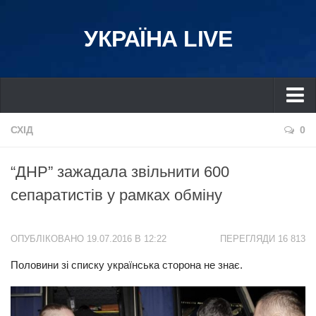
УКРАЇНА LIVE
Україна
СХІД
0
Київ
“ДНР” зажадала звільнити 600
Дніпро
сепаратистів у рамках обміну
Львів
Івано-Франківськ
ОПУБЛІКОВАНО 19.07.2016 В 12:22
ПЕРЕГЛЯДИ 16 813
Харків
Половини зі списку українська сторона не знає.
Донбас
Одеса
Схід