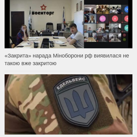
«Закрита» нарада Міноборони рф виявилася не
такою вже закритою