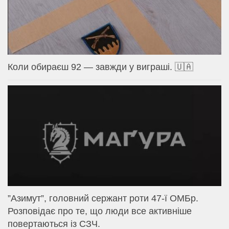
Коли обираєш 92 — завжди у виграші. 🇺🇦
⁨”Азимут”, головний сержант роти 47-ї ОМБр.
Розповідає про те, що люди все активніше
повертаються із СЗЧ.