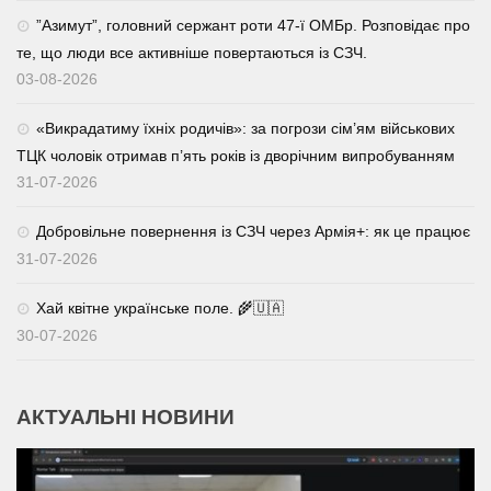
⁨”Азимут”, головний сержант роти 47-ї ОМБр. Розповідає про
те, що люди все активніше повертаються із СЗЧ.
03-08-2026
«Викрадатиму їхніх родичів»: за погрози сім’ям військових
ТЦК чоловік отримав п’ять років із дворічним випробуванням
31-07-2026
Добровільне повернення із СЗЧ через Армія+: як це працює
31-07-2026
Хай квітне українське поле. 🌾🇺🇦
30-07-2026
АКТУАЛЬНІ НОВИНИ