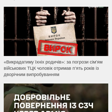
«Викрадатиму їхніх родичів»: за погрози сім’ям
військових ТЦК чоловік отримав п’ять років із
дворічним випробуванням