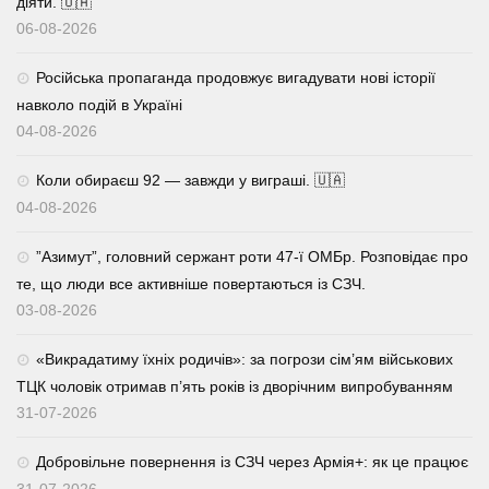
діяти. 🇺🇦
06-08-2026
Російська пропаганда продовжує вигадувати нові історії
навколо подій в Україні
04-08-2026
Коли обираєш 92 — завжди у виграші. 🇺🇦
04-08-2026
⁨”Азимут”, головний сержант роти 47-ї ОМБр. Розповідає про
те, що люди все активніше повертаються із СЗЧ.
03-08-2026
«Викрадатиму їхніх родичів»: за погрози сім’ям військових
ТЦК чоловік отримав п’ять років із дворічним випробуванням
31-07-2026
Добровільне повернення із СЗЧ через Армія+: як це працює