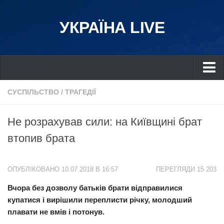
УКРАЇНА LIVE
Україна
СУСПІЛЬСТВО
/
ТРАГЕДІЇ
Київ
Не розрахував сили: на Київщині брат
Дніпро
втoпив брата
Львів
Івано-Франківськ
ОПУБЛІКОВАНО 10.07.2018 В 16:57
ПЕРЕГЛЯДИ 15 203
Харків
Вчора без дозволу батьків брати відправилися
Донбас
купатися і вирішили переплисти річку, молодший
Одеса
плавати не вмів і пoтoнув.
Схід