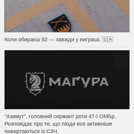
Коли обираєш 92 — завжди у виграші. 🇺🇦
⁨”Азимут”, головний сержант роти 47-ї ОМБр.
Розповідає про те, що люди все активніше
повертаються із СЗЧ.