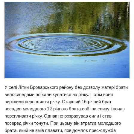
Прикарпаття
Економіка
Політика
Світ
Цікаво
Наука
Технології
Історії
У селі Літки Броварського району без дозволу матері брати
Рецепти
велосипедами поїхали купатися на річку. Потім вони
вирішили переплисти річку. Старший 16-річний брат
Привітання
посадив молодшого 12-річного брата собі на спину і почав
Здоров’я
перепливати річку. Однак не розрахував сили і став
Події
посеред річки тонути. При цьому він втратив молодшого
брата, який не вмів плавати, повідомляє прес-служба
Кримінал