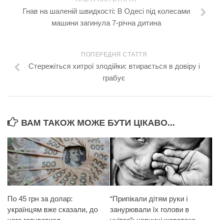
Гнав на шаленій швидкості: В Одесі під колесами
машини загинула 7-річна дитина
ПОПЕРЕДНЯ СТАТТЯ
Стережіться хитрої злoдійки: втирається в довіру і
гpабує
ВАМ ТАКОЖ МОЖЕ БУТИ ЦІКАВО...
По 45 грн за долар:
“Припікали дітям руки і
українцям вже сказали, до
занурювали їх голови в