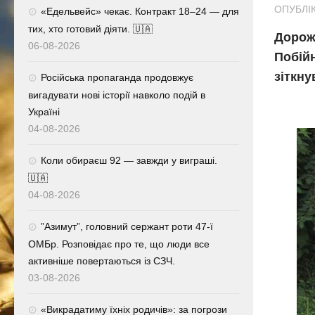
ОПУБЛІК
«Едельвейс» чекає. Контракт 18–24 — для
тих, хто готовий діяти. 🇺🇦
Дорожн
06-08-2026
Побійн
зіткну
Російська пропаганда продовжує
вигадувати нові історії навколо подій в
Україні
04-08-2026
Коли обираєш 92 — завжди у виграші.
🇺🇦
04-08-2026
⁨”Азимут”, головний сержант роти 47-ї
ОМБр. Розповідає про те, що люди все
активніше повертаються із СЗЧ.
03-08-2026
«Викрадатиму їхніх родичів»: за погрози