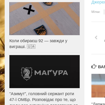
Джере
Мітки:
Коли обираєш 92 — завжди у
виграші. 🇺🇦
ВА
⁨”Азимут”, головний сержант роти
47-ї ОМБр. Розповідає про те, що
“Держа