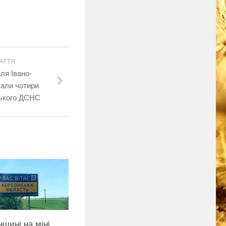
АТТЯ
ля Івано-
кали чотири
ського ДСНС
щині на міні