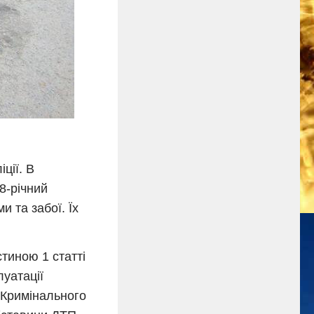
ції. В
8-річний
 та забої. Їх
тиною 1 статті
уатації
 Кримінального