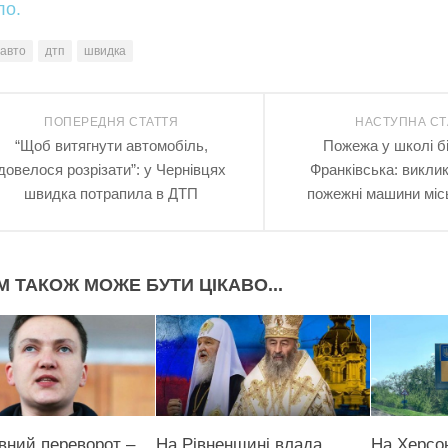
ло.
авто
дтп
швидка
ПОПЕРЕДНЯ СТАТТЯ
НАСТУПНА СТ
“Щоб витягнути автомобіль,
Пожежа у школі бі
довелося розрізати”: у Чернівцях
Франківська: викли
швидка потрапила в ДТП
пожежні машини мі
М ТАКОЖ МОЖЕ БУТИ ЦІКАВО...
вний переворот –
На Рівненщині влада
На Херсон