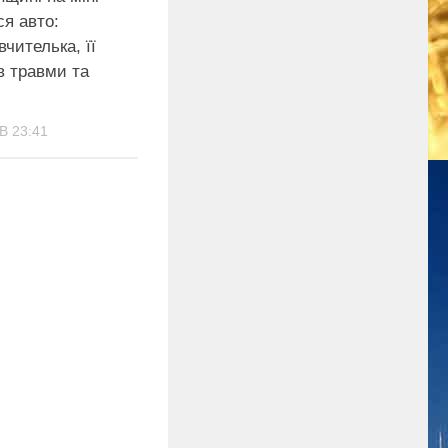
ся авто:
вчителька, її
в травми та
В 23:41