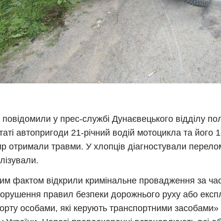
 повідомили у прес-службі Дунаєвецького відділу полі
таті автопригоди 21-річний водій мотоцикла та його 1
р отримали травми. У хлопців діагностували переломи
алізували.
им фактом відкрили кримінальне провадження за час
орушення правил безпеки дорожнього руху або експл
орту особами, які керують транспортними засобами»