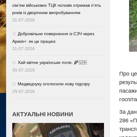
сім’ям військових ТЦК чоловік отримав п’ять
років із дворічним випробуванням
31-07-2026
Добровільне повернення із СЗЧ через
Армія+: як це працює
31-07-2026
Хай квітне українське поле. 🌾🇺🇦
30-07-2026
Про це
резуль
Медведчуку оголосили нову підозру
пасажи
29-07-2026
госпіт
За дан
АКТУАЛЬНІ НОВИНИ
286 «П
трансп