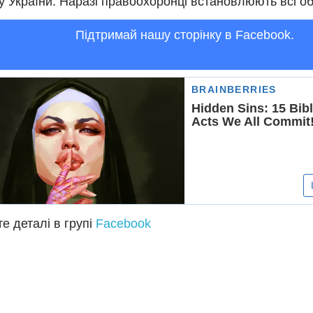
у України. Наразі правоохоронці встановлюють всі о
Підтримай нашу сторінку в Facebook.
е деталі в групі
Facebook