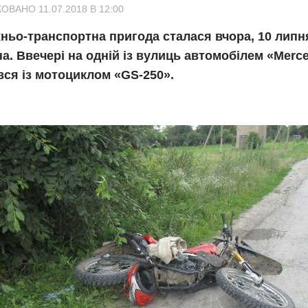
ОВАНО 11.07.2018 В 12:00
ьо-транспортна пригода сталася вчора, 10 липня
а. Ввечері на одній із вулиць автомобілем «Merc
вся із мотоциклом «GS-250».