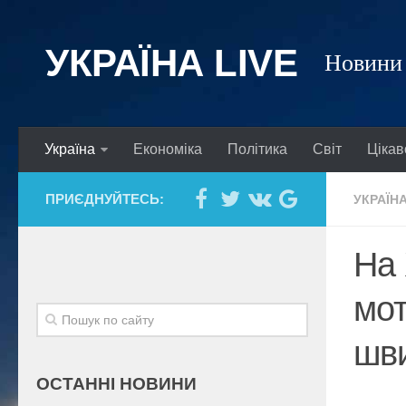
УКРАЇНА LIVE
Новини 
Україна
Економіка
Політика
Світ
Цікав
ПРИЄДНУЙТЕСЬ:
УКРАЇН
На 
мот
шв
ОСТАННІ НОВИНИ