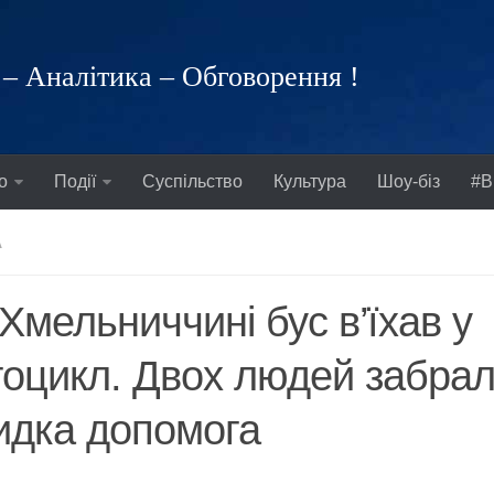
– Аналітика – Обговорення !
о
Події
Суспільство
Культура
Шоу-біз
#В
А
Хмельниччині бус в’їхав у
оцикл. Двох людей забра
идка допомога