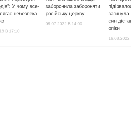
дія”: У чому все-
заборонила забороняти
підірвало
олягає небезпека
російську церкву
загинула 
ко
син діста
09.07.2022 В 14:00
опіки
18 В 17:10
16.08.2022 