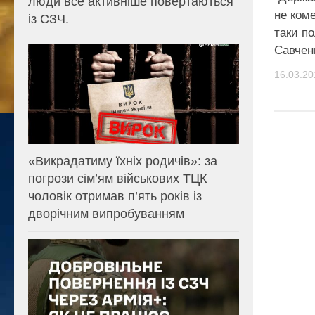
люди все активніше повертаються
не коме
із СЗЧ.
таки п
Савчен
16.03.20
«Викрадатиму їхніх родичів»: за
погрози сім’ям військових ТЦК
чоловік отримав п’ять років із
дворічним випробуванням