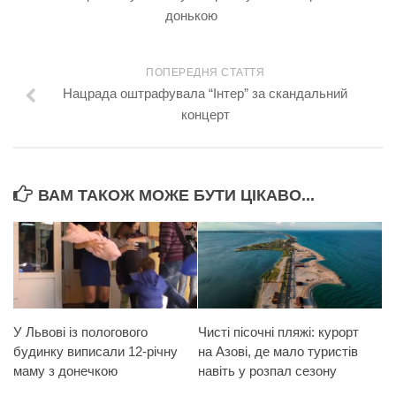
донькою
ПОПЕРЕДНЯ СТАТТЯ
Нацрада оштрафувала “Інтер” за скaндальний
концерт
ВАМ ТАКОЖ МОЖЕ БУТИ ЦІКАВО...
У Львові із пологового
Чисті пісочні пляжі: курорт
будинку виписали 12-річну
на Азові, де мало туристів
маму з донечкою
навіть у розпал сезону