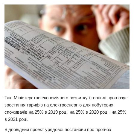
Прикарпаття
Економіка
Політика
Світ
Цікаво
Наука
Технології
Історії
Рецепти
Так, Міністерство економічного розвитку і торгівлі прогнозує
Привітання
зростання тарифів на електроенергію для побутових
споживачів на 25% в 2019 році, на 25% в 2020 році і на 25%
Здоров’я
в 2021 році.
Події
Відповідний проект урядової постанови про прогноз
Кримінал