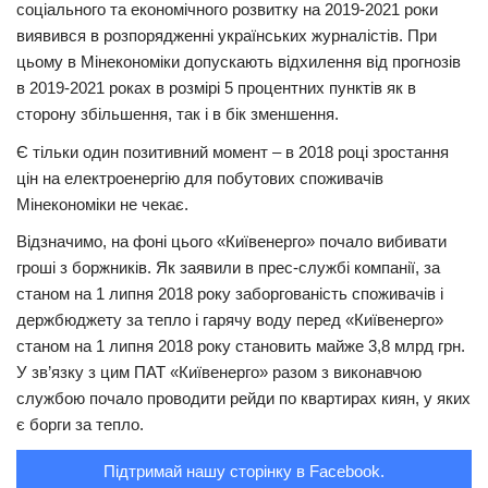
соціального та економічного розвитку на 2019-2021 роки
Трагедії
виявився в розпорядженні українських журналістів. При
цьому в Мінекономіки допускають відхилення від прогнозів
Курйози
в 2019-2021 роках в розмірі 5 процентних пунктів як в
Суспільство
сторону збільшення, так і в бік зменшення.
Культура
Є тільки один позитивний момент – в 2018 році зростання
цін на електроенергію для побутових споживачів
Шоу-біз
Мінекономіки не чекає.
#Війна
Відзначимо, на фоні цього «Київенерго» почало вибивати
гроші з боржників. Як заявили в прес-службі компанії, за
станом на 1 липня 2018 року заборгованість споживачів і
держбюджету за тепло і гарячу воду перед «Київенерго»
станом на 1 липня 2018 року становить майже 3,8 млрд грн.
У зв’язку з цим ПАТ «Київенерго» разом з виконавчою
службою почало проводити рейди по квартирах киян, у яких
є борги за тепло.
Підтримай нашу сторінку в Facebook.