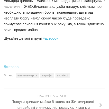
мільярда гривень – майже 2,7 мільярда гривень заборгували
населення і ЖЕО.Виконавча служба нагадує клієнтам про
необхідність погашення боргів і попередили, що в разі
несплати боргу найближчим часом буде проведено
примусове списання коштів з їх рахунків, а також здійснено
опис і продаж майна.
Шукайте деталі в групі
Facebook
Джерело.
Мітки:
електоенергія
тарифи
українці
НАСТУПНА СТАТТЯ
Пошуки тривали майже 5 годин: на Житомирщині
поліцейські у нічному лісі розшукали матір з