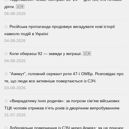
діяти. 🇺🇦
06-08-2026
Російська пропаганда продовжує вигадувати нові історії
навколо подій в Україні
04-08-2026
Коли обираєш 92 — завжди у виграші. 🇺🇦
04-08-2026
⁨”Азимут”, головний сержант роти 47-ї ОМБр. Розповідає про
те, що люди все активніше повертаються із СЗЧ.
03-08-2026
«Викрадатиму їхніх родичів»: за погрози сім’ям військових
ТЦК чоловік отримав п’ять років із дворічним випробуванням
31-07-2026
Добровільне повернення із СЗЧ через Армія+: як це працює