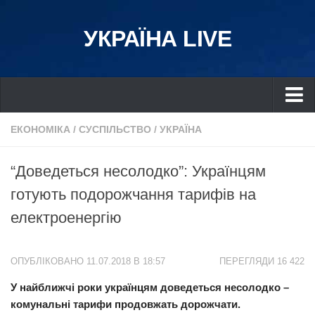
УКРАЇНА LIVE
Україна
ЕКОНОМІКА
/
СУСПІЛЬСТВО
/
УКРАЇНА
Київ
“Доведеться несолодко”: Українцям
Дніпро
готують подорожчання тарифів на
Львів
електроенергію
Івано-Франківськ
Харків
ОПУБЛІКОВАНО 11.07.2018 В 18:57
ПЕРЕГЛЯДИ 16 422
Донбас
У найближчі роки українцям доведеться несолодко –
Одеса
комунальні тарифи продовжать дорожчати.
Схід