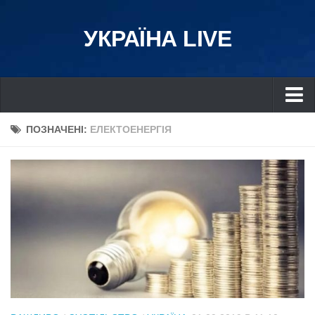
УКРАЇНА LIVE
Україна
ПОЗНАЧЕНІ:
ЕЛЕКТОЕНЕРГІЯ
Київ
Дніпро
Львів
Івано-Франківськ
Харків
Донбас
Одеса
Схід