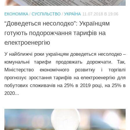
Трагедії
ЕКОНОМІКА
/
СУСПІЛЬСТВО
/
УКРАЇНА
11.07.2018 В 19:06
Курйози
“Доведеться несолодко”: Українцям
Суспільство
готують подорожчання тарифів на
Культура
електроенергію
Шоу-біз
У найближчі роки українцям доведеться несолодко –
#Війна
комунальні тарифи продовжать дорожчати. Так,
Міністерство економічного розвитку і торгівлі
прогнозує зростання тарифів на електроенергію для
побутових споживачів на 25% в 2019 році, на 25% в
2020...