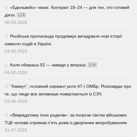
«Едельвейс» чекає. Контракт 18–24 — для тих, хто готовий
діяти. 🇺🇦
06-08-2026
Російська пропаганда продовжує вигадувати нові історії
навколо подій в Україні
04-08-2026
Коли обираєш 92 — завжди у виграші. 🇺🇦
04-08-2026
⁨”Азимут”, головний сержант роти 47-ї ОМБр. Розповідає про
те, що люди все активніше повертаються із СЗЧ.
03-08-2026
«Викрадатиму їхніх родичів»: за погрози сім’ям військових
ТЦК чоловік отримав п’ять років із дворічним випробуванням
31-07-2026