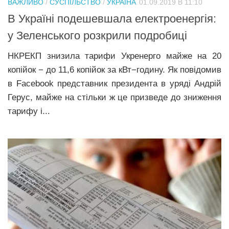
ВАЖЛИВО
/
СУСПІЛЬСТВО
/
УКРАЇНА
01.09.2019 В 11:10
Прикарпаття
В Україні подешевшала електроенергія:
Економіка
у Зеленського розкрили подробиці
Політика
НКРЕКП знизила тарифи Укренерго майже на 20
копійок − до 11,6 копійок за кВт−годину. Як повідомив
Світ
в Facebook представник президента в уряді Андрій
Цікаво
Герус, майже на стільки ж це призведе до зниження
Наука
тарифу і...
Технології
Історії
Рецепти
Привітання
Здоров’я
Події
Кримінал