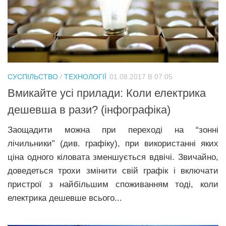
СУСПІЛЬСТВО
/
ТЕХНОЛОГІЇ
01.08.2017 В 07:05
Вмикайте усі прилади: Коли електрика
дешевша в рази? (інфографіка)
Заощадити можна при переході на “зонні
лічильники” (див. графіку), при використанні яких
ціна одного кіловата зменшується вдвічі. Звичайно,
доведеться трохи змінити свій графік і включати
пристрої з найбільшим споживанням тоді, коли
електрика дешевше всього...