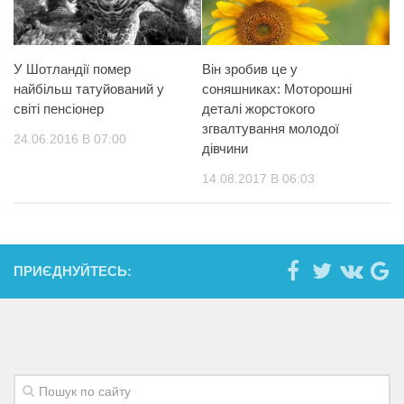
У Шотландії помер
Він зробив це у
найбільш татуйований у
соняшниках: Моторошні
світі пенсіонер
деталі жорстокого
згвалтування молодої
24.06.2016 В 07:00
дівчини
14.08.2017 В 06:03
ПРИЄДНУЙТЕСЬ: