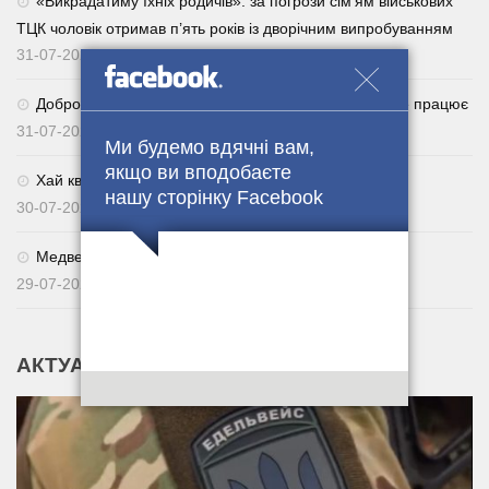
«Викрадатиму їхніх родичів»: за погрози сім’ям військових
ТЦК чоловік отримав п’ять років із дворічним випробуванням
31-07-2026
Добровільне повернення із СЗЧ через Армія+: як це працює
31-07-2026
Ми будемо вдячні вам,
якщо ви вподобаєте
Хай квітне українське поле. 🌾🇺🇦
нашу сторінку Facebook
30-07-2026
Медведчуку оголосили нову підозру
29-07-2026
АКТУАЛЬНІ НОВИНИ