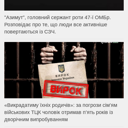
⁨”Азимут”, головний сержант роти 47-ї ОМБр.
Розповідає про те, що люди все активніше
повертаються із СЗЧ.
«Викрадатиму їхніх родичів»: за погрози сім’ям
військових ТЦК чоловік отримав п’ять років із
дворічним випробуванням