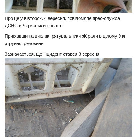
Трагедії
Про це у вівторок, 4 вересня, повідомляє прес-служба
Курйози
ДСНС в Черкаській області.
Суспільство
Приїхавши на виклик, рятувальники зібрали в цілому 9 кг
Культура
отруйної речовини.
Шоу-біз
Зазначається, що інцидент стався 3 вересня.
#Війна