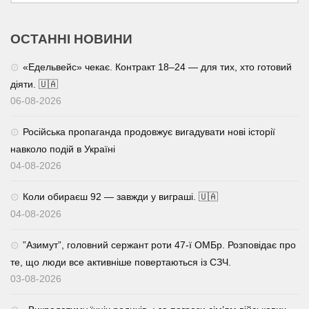
ОСТАННІ НОВИНИ
«Едельвейс» чекає. Контракт 18–24 — для тих, хто готовий
діяти. 🇺🇦
06-08-2026
Російська пропаганда продовжує вигадувати нові історії
навколо подій в Україні
04-08-2026
Коли обираєш 92 — завжди у виграші. 🇺🇦
04-08-2026
⁨”Азимут”, головний сержант роти 47-ї ОМБр. Розповідає про
те, що люди все активніше повертаються із СЗЧ.
03-08-2026