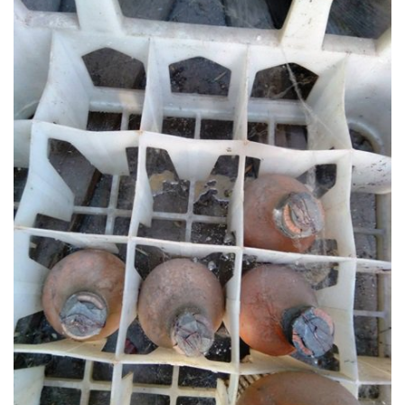
Прикарпаття
Економіка
Політика
Світ
Цікаво
Наука
Технології
Історії
Рецепти
Привітання
Здоров’я
Події
Кримінал