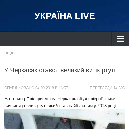
УКРАЇНА LIVE
Україна
ПОДІЇ
Київ
У Черкасах стався великий витік ртуті
Дніпро
Львів
ОПУБЛІКОВАНО 04.09.2018 В 16:57
ПЕРЕГЛЯДИ 14 605
Івано-Франківськ
На території підприємства Черкасигазбуд співробітники
Харків
виявили розлив ртуті, який став найбільшим у 2018 році.
Донбас
Одеса
Схід