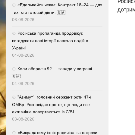
Російс
«Едельвейс» чекає. Контракт 18–24 — для
дотрим
тих, хто готовий діяти. 🇺🇦
06-08-2026
Російська пропаганда продовжує
вигадувати нові історії навколо подій в
Україні
04-08-2026
Коли обираєш 92 — завжди у виграші.
🇺🇦
04-08-2026
⁨”Азимут”, головний сержант роти 47-ї
ОМБр. Розповідає про те, що люди все
активніше повертаються із СЗЧ.
03-08-2026
«Викрадатиму їхніх родичів»: за погрози