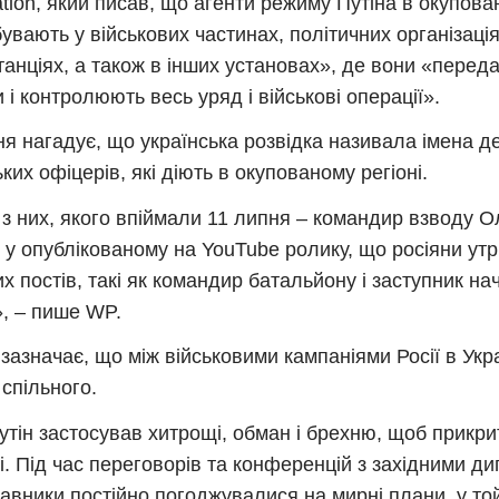
tion, який писав, що агенти режиму Путіна в окупова
увають у військових частинах, політичних організаціях
танціях, а також в інших установах», де вони «перед
 і контролюють весь уряд і військові операції».
я нагадує, що українська розвідка називала імена де
ьких офіцерів, які діють в окупованому регіоні.
з них, якого впіймали 11 липня – командир взводу О
 у опублікованому на YouTube ролику, що росіяни ут
их постів, такі як командир батальйону і заступник н
, – пише WP.
 зазначає, що між військовими кампаніями Росії в Украї
 спільного.
утін застосував хитрощі, обман і брехню, щоб прикрит
ілі. Під час переговорів та конференцій з західними 
авники постійно погоджувалися на мирні плани, у то