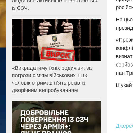
люди все активніше повертаються
російс
із СЗЧ.
На цьо
презид
«Прези
конфлі
визнат
серйоз
«Викрадатиму їхніх родичів»: за
пан Тр
погрози сім’ям військових ТЦК
чоловік отримав п’ять років із
Шукайт
дворічним випробуванням
Джере