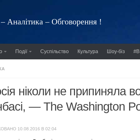
– Аналітика – Обговорення !
о
Події
Суспільство
Культура
Шоу-біз
#В
КА
сія ніколи не припиняла в
басі, — The Washington Po
ОВАНО 10.08.2016 В 02:04