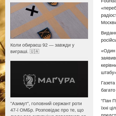
Founda
«переб
радіос
Москви
Виданн
російс
Коли обираєш 92 — завжди у
«Один 
виграші. 🇺🇦
заявив
керівн
штабу»
Газета
багато
“Пан П
⁨”Азимут”, головний сержант роти
їхні ц
47-ї ОМБр. Розповідає про те, що
предст