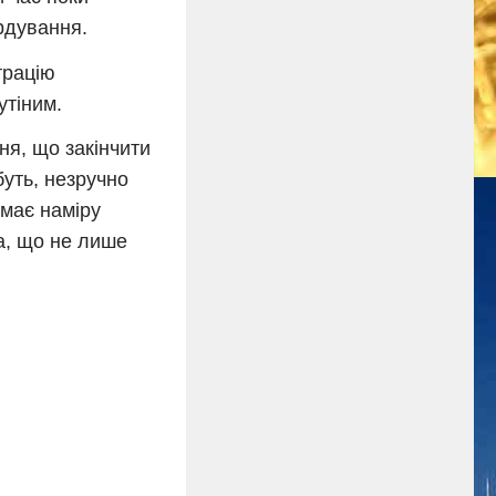
рдування.
трацію
утіним.
я, що закінчити
буть, незручно
 має наміру
а, що не лише