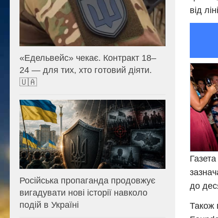
від лін
«Едельвейс» чекає. Контракт 18–
24 — для тих, хто готовий діяти.
🇺🇦
Газета
зазнач
Російська пропаганда продовжує
до дес
вигадувати нові історії навколо
подій в Україні
Також 