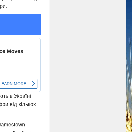
ри.
ть в Україні і
ри від кількох
 Jamestown