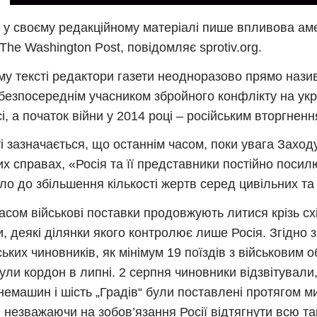
 у своєму редакційному матеріалі пише впливова ам
 The Washington Post, повідомляє sprotiv.org.
му тексті редактори газети неодноразово прямо нази
безпосереднім учасником збройного конфлікту на ук
і, а початок війни у 2014 році – російським вторгненн
ті зазначається, що останнім часом, поки увага Захо
их справах, «Росія та її представники постійно поси
ло до збільшення кількості жертв серед цивільних та
асом військові поставки продовжують литися крізь с
и, деякі ділянки якого контролює лише Росія. Згідно 
ських чиновників, як мінімум 19 поїздів з військовим
ули кордон в липні. 2 серпня чиновники відзвітували,
немашин і шість „Градів“ були поставлені протягом м
, незважаючи на зобов’язання Росії відтягнути всю т