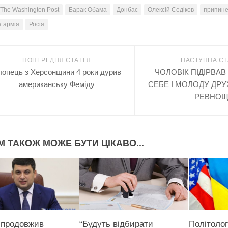
The Washington Post
Барак Обама
Донбас
Олексій Седіков
припине
а армія
Росія
ПОПЕРЕДНЯ СТАТТЯ
НАСТУПНА СТ
опець з Херсонщини 4 роки дурив
ЧОЛОВІК ПІДІРВА
американську Феміду
СЕБЕ І МОЛОДУ ДР
РЕВНОЩ
М ТАКОЖ МОЖЕ БУТИ ЦІКАВО...
 продовжив
“Будуть відбирати
Політолог