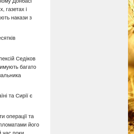
ному Донбасі
, газетах і
ають накази з
сятків
лексій Седіков
римують багато
ачальника
ні та Сирії є
и операції та
дипломатами його
й час поки