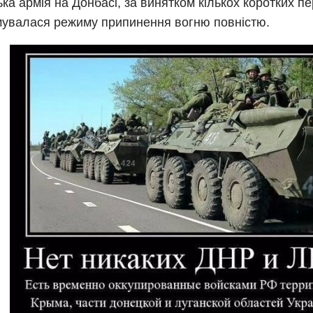
ька армія на Донбасі, за винятком кількох коротких пе
увалася режиму припинення вогню повністю.