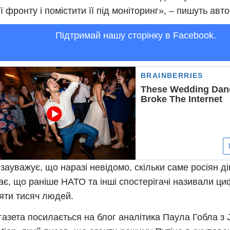
ії фронту і помістити її під моніторинг», – пишуть авто
Підтримай нашу сторінку в Facebook.
 зауважує, що наразі невідомо, скільки саме росіян дію
ає, що раніше НАТО та інші спостерігачі називали циф
яти тисяч людей.
газета посилається на блог аналітика Паула Гобла з