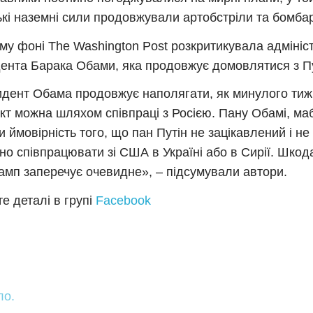
ькі наземні сили продовжували артобстріли та бомба
му фоні The Washington Post розкритикувала адмініс
ента Барака Обами, яка продовжує домовлятися з П
дент Обама продовжує наполягати, як минулого тижн
кт можна шляхом співпраці з Росією. Пану Обамі, ма
и ймовірність того, що пан Путін не зацікавлений і не
но співпрацювати зі США в Україні або в Сирії. Шкод
амп заперечує очевидне», – підсумували автори.
е деталі в групі
Facebook
ло.