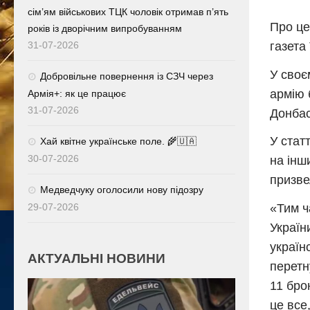
сім’ям військових ТЦК чоловік отримав п’ять
Про це
років із дворічним випробуванням
31-07-2026
газета
У своє
Добровільне повернення із СЗЧ через
армію 
Армія+: як це працює
31-07-2026
Донбас
У стат
Хай квітне українське поле. 🌾🇺🇦
30-07-2026
на інш
призве
Медведчуку оголосили нову підозру
«Тим ч
29-07-2026
Україн
україн
АКТУАЛЬНІ НОВИНИ
перетн
11 бро
це все