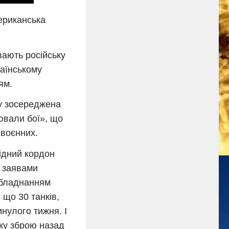
ериканська
вають російську
раїнському
ям.
ду зосереджена
лювали бої», що
 воєнних.
хідний кордон
з заявами
 обладнанням
 що 30 танків,
инулого тижня. І
аку зброю назад