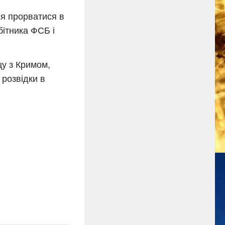
ся прорватися в
бітника ФСБ і
цу з Кримом,
 розвідки в