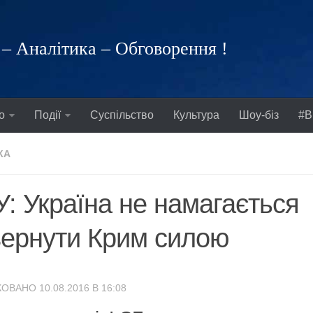
– Аналітика – Обговорення !
о
Події
Суспільство
Культура
Шоу-біз
#В
КА
: Україна не намагається
ернути Крим силою
ОВАНО 10.08.2016 В 16:08