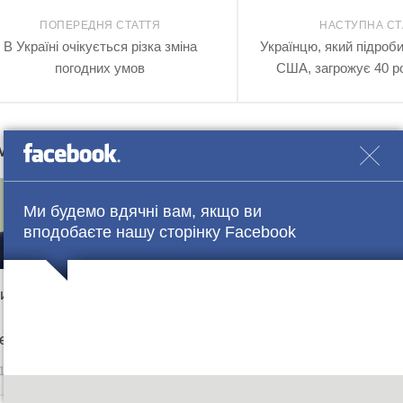
ПОПЕРЕДНЯ СТАТТЯ
НАСТУПНА СТ
В Україні очікується різка зміна
Українцю, який підроб
погодних умов
США, загрожує 40 ро
М ТАКОЖ МОЖЕ БУТИ ЦІКАВО...
0
Ми будемо вдячні вам, якщо ви
вподобаєте нашу сторінку Facebook
ітимним” стався
Польща вирішила поки
У фракції
 на прес-
не повертати малий
пересвар
енції
прикордонний рух з РФ
Рабінови
18 В 14:00
02.08.2016 В 21:00
09.06.2017 