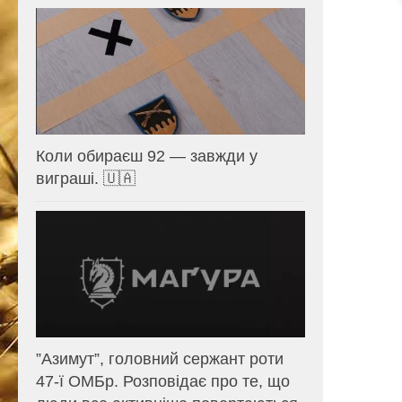
Коли обираєш 92 — завжди у
виграші. 🇺🇦
⁨”Азимут”, головний сержант роти
47-ї ОМБр. Розповідає про те, що