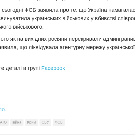
 сьогодні ФСБ заявила про те, що Україна намагала
звинуватила українських військових у вбивстві співро
ького військового.
того як на вихідних росіяни перекривали админграни
явила, що ліквідувала агентурну мережу української
е деталі в групі
Facebook
ло.
АТО
війна
Крим
СБУ
ФСБ