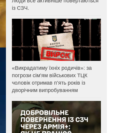
люди все активніше повертаються
із СЗЧ.
«Викрадатиму їхніх родичів»: за
погрози сім’ям військових ТЦК
чоловік отримав п’ять років із
дворічним випробуванням