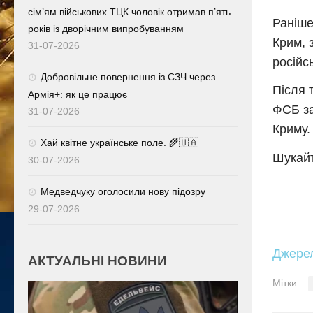
сім’ям військових ТЦК чоловік отримав п’ять
Раніше
років із дворічним випробуванням
Крим, 
31-07-2026
російс
Добровільне повернення із СЗЧ через
Після 
Армія+: як це працює
ФСБ за
31-07-2026
Криму.
Хай квітне українське поле. 🌾🇺🇦
Шукайт
30-07-2026
Медведчуку оголосили нову підозру
29-07-2026
Джере
АКТУАЛЬНІ НОВИНИ
Мітки: