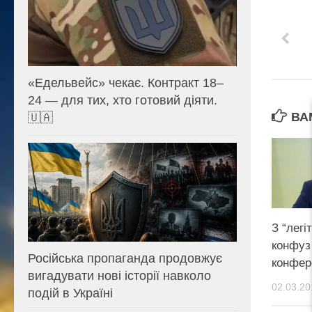
«Едельвейс» чекає. Контракт 18–
24 — для тих, хто готовий діяти.
ВА
🇺🇦
З “лег
конфуз
Російська пропаганда продовжує
конфер
вигадувати нові історії навколо
02.03.20
подій в Україні