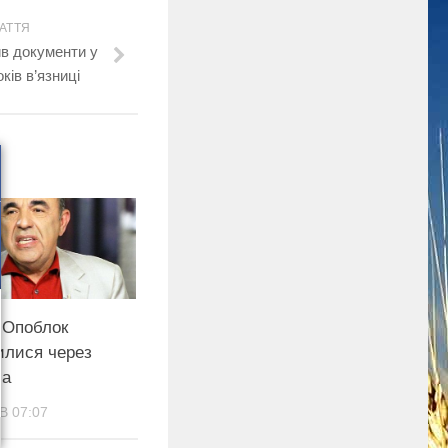
АТТЯ
ив документи у
ків в’язниці
 Опоблок
илися через
ча
В 07:07