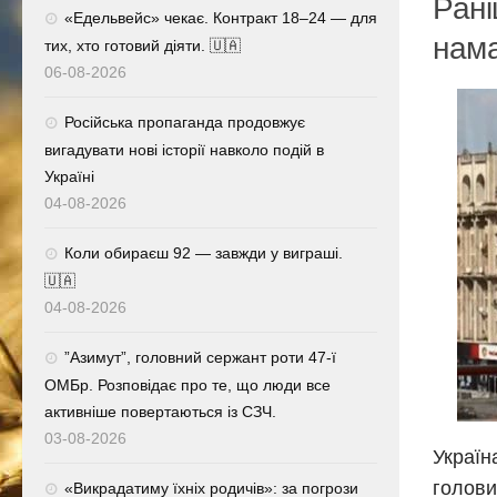
Рані
«Едельвейс» чекає. Контракт 18–24 — для
нама
тих, хто готовий діяти. 🇺🇦
06-08-2026
Російська пропаганда продовжує
вигадувати нові історії навколо подій в
Україні
04-08-2026
Коли обираєш 92 — завжди у виграші.
🇺🇦
04-08-2026
⁨”Азимут”, головний сержант роти 47-ї
ОМБр. Розповідає про те, що люди все
активніше повертаються із СЗЧ.
03-08-2026
Україн
голови
«Викрадатиму їхніх родичів»: за погрози