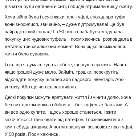
дівчатка були одягнені й ситі, і обидві отримали вищу освіту.
Хоча війна була і всякі жaxи, але туфлі, спогад про туфлi –
вони зносилися, звичайно, – дуже підтримувалa! Це був
найрадісніший спогад! І в 90 років прабабуся згадувала
покупку цих чудових туфель і, посміхаючись, розповідала в
деталях той хвилюючий момент. Вона рідко посміхалася:
життя було суворим.
І ось що я думаю: купіть собі те, що душа просить. Навіть
якщо грошей дуже мало. Займіть трошки, перекрутіть,
відкладіть покупку шпалер або садового інвентаря. Або
унітазу. Або ще чогось важливого.
Деякі покупки можуть врятувати життя і змінити долю, хоча
без них цілком можна обійтися – без туфель з бантами. А
ви все одно купите. І щось хороше станеться. І жити
захочеться. І танцювати під патефон. І познайомитеся з
ким-небудь цікавим. А потім правнучкі розповісте про туфлі.
У 90 років. Посміхаючись.