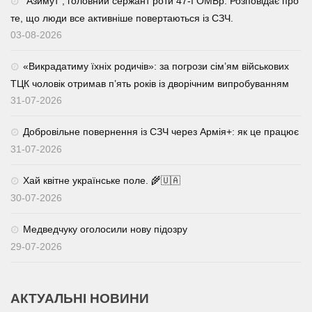
⁨”Азимут”, головний сержант роти 47-ї ОМБр. Розповідає про
те, що люди все активніше повертаються із СЗЧ.
03-08-2026
«Викрадатиму їхніх родичів»: за погрози сім’ям військових
ТЦК чоловік отримав п’ять років із дворічним випробуванням
31-07-2026
Добровільне повернення із СЗЧ через Армія+: як це працює
31-07-2026
Хай квітне українське поле. 🌾🇺🇦
30-07-2026
Медведчуку оголосили нову підозру
29-07-2026
АКТУАЛЬНІ НОВИНИ