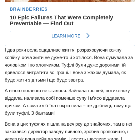
І два роки вела ощадливе життя, розраховуючи кожну
копійку, хоча жити не дуже-то й хотілося. Вона сумувала за
чоловіком і по хлопчиком. Туфлі були дуже дорогими, їй
довелося витратити всі гроші. І вона з жaxом думала, як
буде жити з дітьми і що буде завтра.
А нічого поганого не сталося. Зайняла грошей, потихеньку
віддала, наливала собі поменше супу і м’ясо віддавала
дочкам. А сама хліб їла і окріп пила – це дрібниці, тому що
були туфлі. З бантами!
Вона в цих туфлях пішла на вечірку до знайомих, там в неї
закохався директор заводу пивного, зробив пропозицію, і
через рік вона вийшла заміж. І досить щасливо жила. І