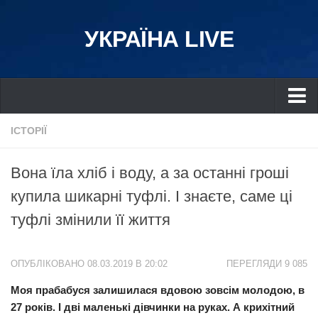
УКРАЇНА LIVE
Україна
ІСТОРІЇ
Київ
Вона їла хліб і воду, а за останні гроші
Дніпро
купила шикарні туфлі. І знаєте, саме ці
Львів
туфлі змінили її життя
Івано-Франківськ
Харків
ОПУБЛІКОВАНО 08.03.2019 В 20:02
ПЕРЕГЛЯДИ 9 085
Донбас
Моя прабабуся залишилася вдовою зовсім молодою, в
Одеса
27 років. І дві маленькі дівчинки на руках. А крихітний
Схід