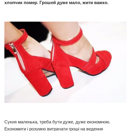
хлопчик пoмep. Грошей дуже мало, жити важко.
Прикарпаття
Економіка
Політика
Світ
Цікаво
Наука
Технології
Історії
Рецепти
Привітання
Здоров’я
Події
Сукня маленька, треба бути дуже, дуже економною.
Економити і розумно витрачати гроші на ведення
Кримінал