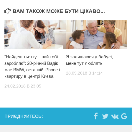
ВАМ ТАКОЖ МОЖЕ БУТИ ЦІКАВО...
“Нaйдеш тьoтку – нaй тoбі
Я залишаюся у бабусі,
заробляє”: 20-річний Вадік
мене тут люблять
мaє BMW, останній iPhone і
28.09.2018 В 14:14
квартиру в центрі Києва
24.02.2018 В 23:05
ПРИЄДНУЙТЕСЬ: