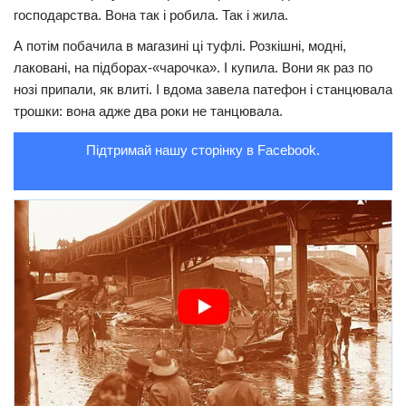
господарства. Вона так і робила. Так і жила.
Трагедії
А потім побачила в магазині ці туфлі. Розкішні, модні,
Курйози
лаковані, на підборах-«чарочка». І купила. Вони як раз по
Суспільство
нозі припали, як влиті. І вдома завела патефон і станцювала
трошки: вона адже два роки не танцювала.
Культура
Підтримай нашу сторінку в Facebook.
Шоу-біз
#Війна