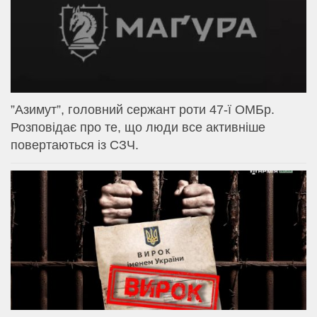
⁨”Азимут”, головний сержант роти 47-ї ОМБр.
Розповідає про те, що люди все активніше
повертаються із СЗЧ.