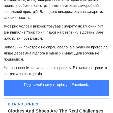
приніс з собою в каністрі. Потім виготовив саморобний
Трагедії
запальний пристрій. Для цього використовував сигарети,
Курйози
сірники і скотч.
Суспільство
Імовірно чоловік використовував сигарету як тліючий гніт.
Він підпалив “пристрій” і пішов на безпечну відстань. Але
Культура
його план провалився.
Шоу-біз
Запальний пристрою не спрацювало, а в будинку прогоріла
#Війна
лише дерев’яна підлога в одній з кімнат. Далі вогонь не
поширився.
Чоловік повністю визнав свою провину. Він може потрапити
за грати на п’ять років.
Підтримай нашу сторінку в Facebook.