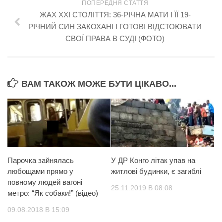
ПОПЕРЕДНЯ СТАТТЯ
ЖАХ XXI СТОЛІТТЯ: 36-РІЧНА МАТИ І ЇЇ 19-
РІЧНИЙ СИН ЗАКОХАНІ І ГОТОВІ ВІДСТОЮВАТИ
СВОЇ ПРАВА В СУДІ (ФОТО)
ВАМ ТАКОЖ МОЖЕ БУТИ ЦІКАВО...
Парочка зайнялась
У ДР Конго літак упав на
любощами прямо у
житлові будинки, є загиблі
повному людей вагоні
25.11.2019 В 08:08
метро: “Як собаки!” (відео)
09.08.2018 В 15:09