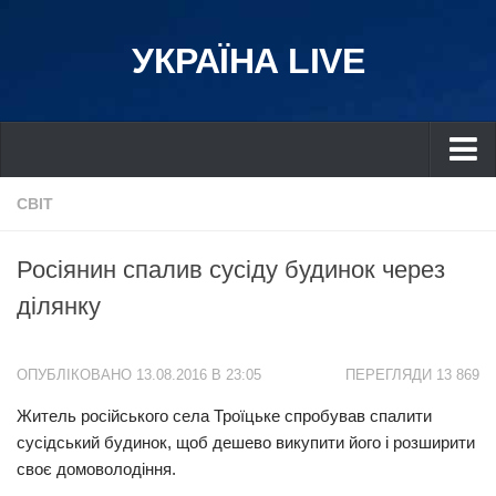
УКРАЇНА LIVE
Україна
СВІТ
Київ
Росіянин спалив сусіду будинок через
Дніпро
ділянку
Львів
Івано-Франківськ
ОПУБЛІКОВАНО 13.08.2016 В 23:05
ПЕРЕГЛЯДИ 13 869
Харків
Житель російського села Троїцьке спробував спалити
Донбас
сусідський будинок, щоб дешево викупити його і розширити
Одеса
своє домоволодіння.
Схід