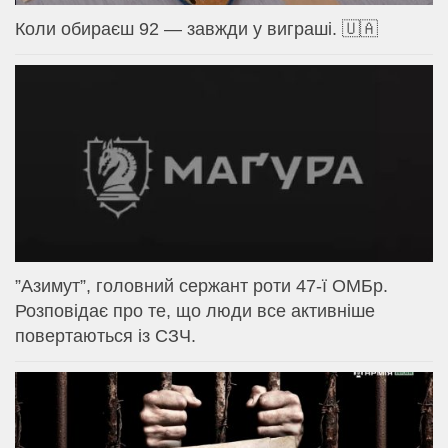
Коли обираєш 92 — завжди у виграші. 🇺🇦
⁨”Азимут”, головний сержант роти 47-ї ОМБр.
Розповідає про те, що люди все активніше
повертаються із СЗЧ.