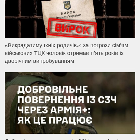
«Викрадатиму їхніх родичів»: за погрози сім’ям
військових ТЦК чоловік отримав п’ять років із
дворічним випробуванням