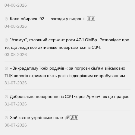
04-08-2026
Коли обираєш 92 — завжди у виграші. 🇺🇦
04-08-2026
⁨”Азимут”, головний сержант роти 47-ї ОМБр. Розповідає про
те, що люди все активніше повертаються із СЗЧ.
03-08-2026
«Викрадатиму їхніх родичів»: за погрози сім’ям військових
ТЦК чоловік отримав п’ять років із дворічним випробуванням
31-07-2026
Добровільне повернення із СЗЧ через Армія+: як це працює
31-07-2026
Хай квітне українське поле. 🌾🇺🇦
30-07-2026