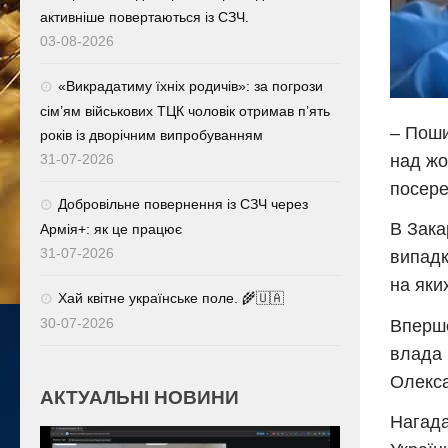
активніше повертаються із СЗЧ.
03-08-2026
«Викрадатиму їхніх родичів»: за погрози
сім’ям військових ТЦК чоловік отримав п’ять
– Поши
років із дворічним випробуванням
над жо
31-07-2026
посере
Добровільне повернення із СЗЧ через
В Зака
Армія+: як це працює
31-07-2026
випадк
на яки
Хай квітне українське поле. 🌾🇺🇦
30-07-2026
Вперше
влада 
Олекса
АКТУАЛЬНІ НОВИНИ
Нагада