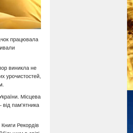
ачок працювала
шивали
пор виникла не
их урочистостей,
м.
України. Місцева
 від пам’ятника
 Книги Рекордів