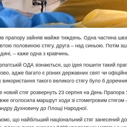
в прапору зайняв майже тиждень. Одна частина шв
втою половиною стягу, друга – над синьою. Потім з
дині, – каже одна з кравчинь.
рпатській ОДА зізнаються, що ідея пошити такий пра
ово, адже багато є різних державних свят чи офіційн
х використання такого великого стягу було б доречни
 новий стяг розвернуть 23 серпня на День Прапора 
вже оголосила маршрут ходи зі стометровим стягом –
ндру Духновичу до Площі Народної.
ємо, що найбільший національний стяг занесений до