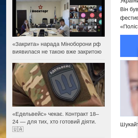
Україн
Він бу
фестив
«Поліс
«Закрита» нарада Міноборони рф
виявилася не такою вже закритою
«Едельвейс» чекає. Контракт 18–
24 — для тих, хто готовий діяти.
Шукайт
🇺🇦