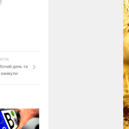
АТТЯ
обочий день та
 канікули