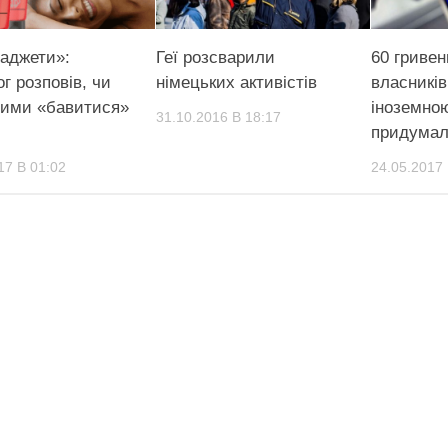
гаджети»:
Геї розсварили
60 гривен
ог розповів, чи
німецьких активістів
власників
ними «бавитися»
іноземно
31.10.2016 В 18:17
придумал
17 В 01:02
24.05.2017 