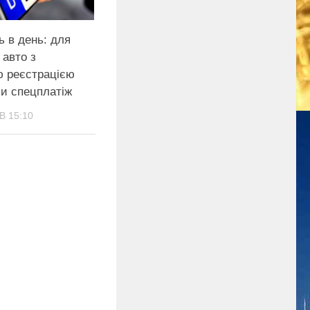
ь в день: для
 авто з
ю реєстрацією
и спецплатіж
В 15:10