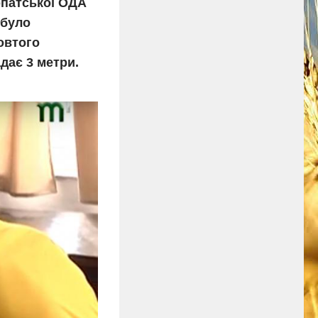
арпатської ОДА
 було
овтого
дає 3 метри.