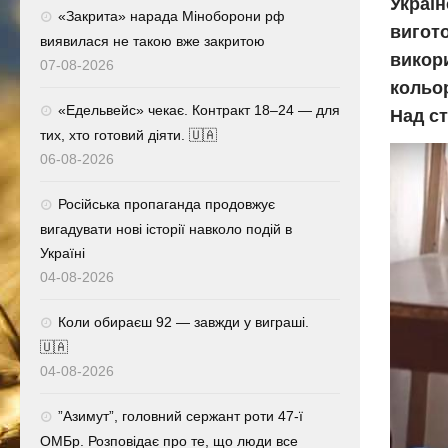
Україн
«Закрита» нарада Міноборони рф
вигот
виявилася не такою вже закритою
викори
07-08-2026
кольор
«Едельвейс» чекає. Контракт 18–24 — для
Над с
тих, хто готовий діяти. 🇺🇦
06-08-2026
Російська пропаганда продовжує
вигадувати нові історії навколо подій в
Україні
04-08-2026
Коли обираєш 92 — завжди у виграші.
🇺🇦
04-08-2026
⁨”Азимут”, головний сержант роти 47-ї
ОМБр. Розповідає про те, що люди все