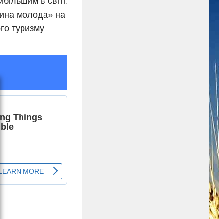
йбільшим в світі.
щина молода» на
го туризму