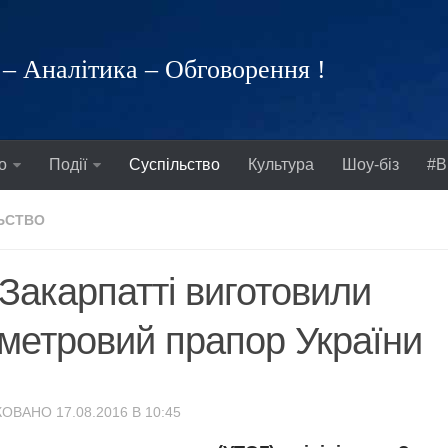
– Аналітика – Обговорення !
о
Події
Суспільство
Культура
Шоу-біз
#В
ЬСТВО
Закарпатті виготовили
метровий прапор України
ОВАНО 17.08.2016 В 10:45