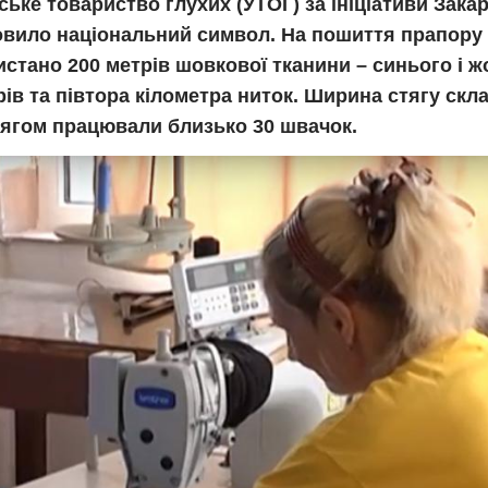
ське товариство глухих (УТОГ) за ініціативи Зак
овило національний символ. На пошиття прапору
стано 200 метрів шовкової тканини – синього і ж
ів та півтора кілометра ниток. Ширина стягу скла
тягом працювали близько 30 швачок.