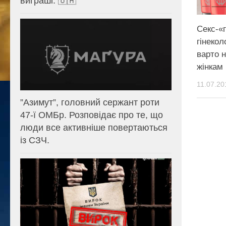
виграші. 🇺🇦
Секс-«
гінекол
варто 
жінкам
11.07.20
⁨”Азимут”, головний сержант роти
47-ї ОМБр. Розповідає про те, що
люди все активніше повертаються
із СЗЧ.