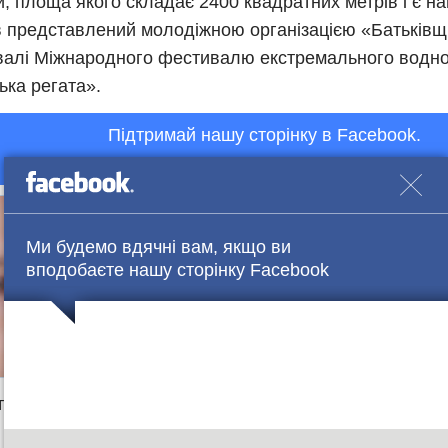
и, площа якого складає 2400 квадратних метрів і є на
в представлений молодіжною організацією «Батьків
алі Міжнародного фестивалю екстремального водно
ька регата».
Підтримай нашу сторінку в Facebook.
Ми будемо вдячні вам, якщо ви
вподобаєте нашу сторінку Facebook
е деталі в групі
Facebook