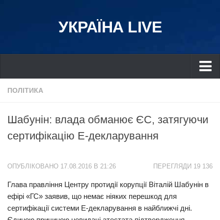
УКРАЇНА LIVE
Україна
ПОЛІТИКА
Київ
Шабунін: влада обманює ЄС, затягуючи
Дніпро
сертифікацію Е-декларування
Львів
Івано-Франківськ
ОПУБЛІКОВАНО 17.08.2016 В 21:26
ПЕРЕГЛЯДИ 19 136
Харків
Глава правління Центру протидії корупції Віталій Шабунін в
Донбас
ефірі «ГС» заявив, що немає ніяких перешкод для
Одеса
сертифікації системи Е-декларування в найближчі дні.
Схід
Єдиною причиною невидачі атестата підтвердження