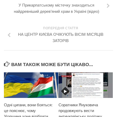
У Прикарпатському містечку знаходиться
найдревніший дерев’яний храм в Україні (відео)
ПОПЕРЕДНЯ СТАТТЯ
НА ЦЕНТР КИЄВА ОЧІКУЮТЬ ВІСІМ МІСЯЦІВ
ЗАТОРІВ
ВАМ ТАКОЖ МОЖЕ БУТИ ЦІКАВО...
Одні цигани, вони бояться:
Соратники Януковича
це пояснює, чому
продовжують вести
Угорщина хоче відібрати
антиукраїнську політику