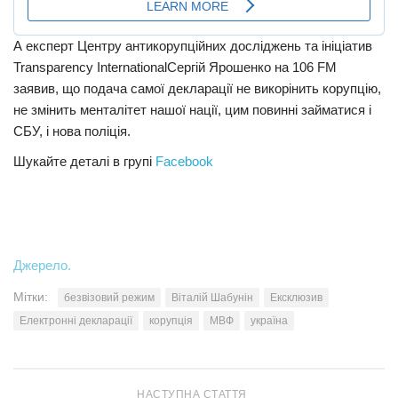
А експерт Центру антикорупційних досліджень та ініціатив
Transparency InternationalСергій Ярошенко на 106 FM
заявив, що подача самої декларації не викорінить корупцію,
не змінить менталітет нашої нації, цим повинні займатися і
СБУ, і нова поліція.
Шукайте деталі в групі
Facebook
Джерело.
Мітки:
безвізовий режим
Віталій Шабунін
Ексклюзив
Електронні декларації
корупція
МВФ
україна
НАСТУПНА СТАТТЯ