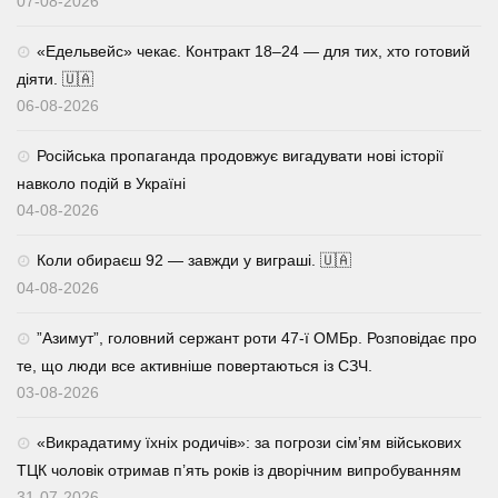
07-08-2026
«Едельвейс» чекає. Контракт 18–24 — для тих, хто готовий
діяти. 🇺🇦
06-08-2026
Російська пропаганда продовжує вигадувати нові історії
навколо подій в Україні
04-08-2026
Коли обираєш 92 — завжди у виграші. 🇺🇦
04-08-2026
⁨”Азимут”, головний сержант роти 47-ї ОМБр. Розповідає про
те, що люди все активніше повертаються із СЗЧ.
03-08-2026
«Викрадатиму їхніх родичів»: за погрози сім’ям військових
ТЦК чоловік отримав п’ять років із дворічним випробуванням
31-07-2026