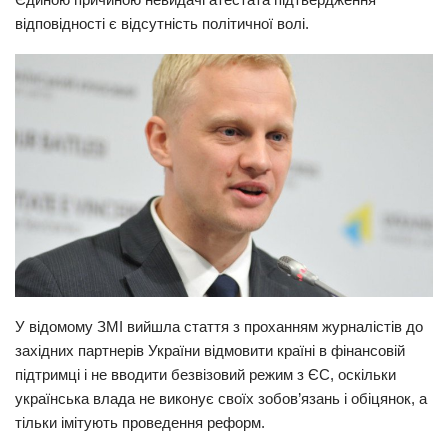
відповідності є відсутність політичної волі.
Прикарпаття
Економіка
Політика
Світ
Цікаво
Наука
Технології
Історії
Рецепти
У відомому ЗМІ вийшла стаття з проханням журналістів до
Привітання
західних партнерів України відмовити країні в фінансовій
підтримці і не вводити безвізовий режим з ЄС, оскільки
Здоров’я
українська влада не виконує своїх зобов’язань і обіцянок, а
Події
тільки імітують проведення реформ.
Кримінал