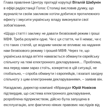
Глава правління Центру протидії корупції
Віталій Шабунін
Трагедії
в ефірі радіостанції Голос Столиці висловив думку, що
журналісти своїм закликом хотіли добитися протилежного
Курйози
ефекту і змусити українську владу виконувати свої
Суспільство
зобов’язання.
Культура
«Щодо статті і заклику не давати безвізовий режим і гроші
МВФ. Треба розуміти одне. Чи є ця стаття, чи її немає, чи є
Шоу-біз
сто таких статей, це жодним чином не впливає на надання
#Війна
нам безвізового режиму і грошей МВФ. Через те, що
українська влада вп’яте намагається обманути єврейську
спільноту на темі електронного декларування… Проблема,
яка перед нами зараз стоїть, конкретно в цій ситуації, не
глобально, – спроба обманути і європейців, і взагалі західну
спільноту з цим електронним декларуванням», – заявив він.
Нагадаємо, директор компанії «Міранда»
Юрій Новіков
підтвердив, що система електронного декларування,
розроблена підприємством, дійсно була запущена в
експлуатацію, але фактично ніяких правових наслідків від