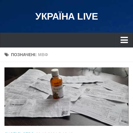
УКРАЇНА LIVE
Україна
ПОЗНАЧЕНІ:
МВФ
Київ
Дніпро
Львів
Івано-Франківськ
Харків
Донбас
Одеса
Схід