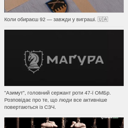
Коли обираєш 92 — завжди у виграші. 🇺🇦
⁨”Азимут”, головний сержант роти 47-ї ОМБр.
Розповідає про те, що люди все активніше
повертаються із СЗЧ.