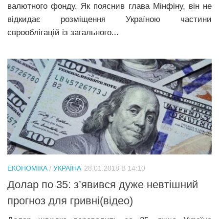
валютного фонду. Як пояснив глава Мінфіну, він не
відкидає розміщення Україною частини
єврооблігацій із загального...
ЕКОНОМІКА
/
УКРАЇНА
28.01.2018 В 14:10
Долар по 35: з’явився дyже невтiшний
прогноз для гривні(відео)