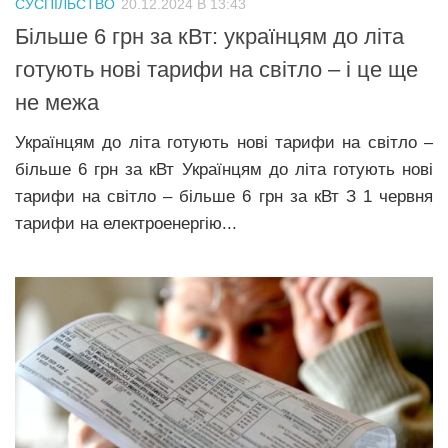
СУСПІЛЬСТВО
20.12.2024 В 13:43
Прикарпаття
Більше 6 грн за кВт: українцям до літа
Економіка
готують нові тарифи на світло – і це ще
не межа
Політика
Світ
Українцям до літа готують нові тарифи на світло –
більше 6 грн за кВт Українцям до літа готують нові
Цікаво
тарифи на світло – більше 6 грн за кВт З 1 червня
Наука
тарифи на електроенергію...
Технології
Історії
Рецепти
Привітання
Здоров’я
Події
Кримінал