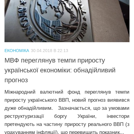
ЕКОНОМІКА
30.04.2018 В 22:13
МВФ переглянув темпи приросту
української економіки: обнадійливий
прогноз
Міжнародний валютний фонд переглянув темпи
приросту українського ВВП, новий прогноз виявився
дуже обнадійливим. Зазначається, що за умовами
реструктуризації боргу України, інвестори
претендують на частину приросту реального ВВП (з
урахуванням інфляції), що перевищить показник...