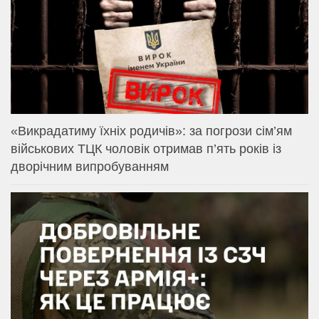
«Викрадатиму їхніх родичів»: за погрози сім’ям
військових ТЦК чоловік отримав п’ять років із
дворічним випробуванням