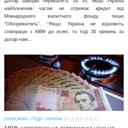
Долар швидко перевалить за 35, якщо Україна
найближчим часом не отримає кредит від
Міжнародного валютного фонду, пише
“Обозреватель“. “Якщо Україна не відновить
співпрацю з МВФ до осені, то тоді 30 гривень за
долар нам...
ЕКОНОМІКА
/
ПОДІЇ
/
УКРАЇНА
19.12.2017 В 12:11