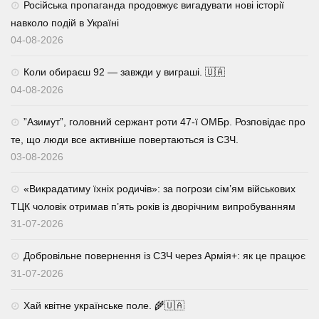
Російська пропаганда продовжує вигадувати нові історії
навколо подій в Україні
04-08-2026
Коли обираєш 92 — завжди у виграші. 🇺🇦
04-08-2026
⁨”Азимут”, головний сержант роти 47-ї ОМБр. Розповідає про
те, що люди все активніше повертаються із СЗЧ.
03-08-2026
«Викрадатиму їхніх родичів»: за погрози сім’ям військових
ТЦК чоловік отримав п’ять років із дворічним випробуванням
31-07-2026
Добровільне повернення із СЗЧ через Армія+: як це працює
31-07-2026
Хай квітне українське поле. 🌾🇺🇦