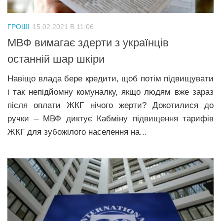
Трагедії
ГРОШІ
15.02.2021 В 11:06
Курйози
МВФ вимагає здерти з українців
Суспільство
останній шар шкіри
Культура
Навіщо влада бере кредити, щоб потім підвищувати
Шоу-біз
і так непідйомну комуналку, якщо людям вже зараз
#Війна
після оплати ЖКГ нічого жерти? Докотилися до
ручки – МВФ диктує Кабміну підвищення тарифів
ЖКГ для зубожілого населення на...