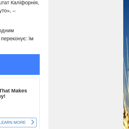
штат Каліфорнія,
то», –
 одним
 переконує: їм