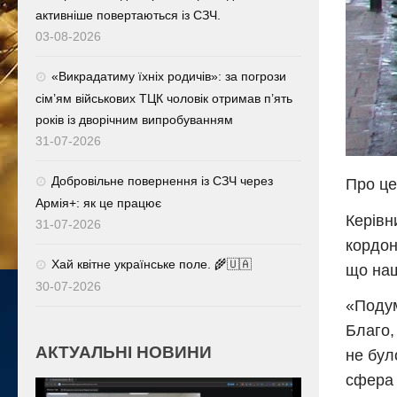
активніше повертаються із СЗЧ.
03-08-2026
«Викрадатиму їхніх родичів»: за погрози
сім’ям військових ТЦК чоловік отримав п’ять
років із дворічним випробуванням
31-07-2026
Добровільне повернення із СЗЧ через
Про це
Армія+: як це працює
Керівн
31-07-2026
кордон
Хай квітне українське поле. 🌾🇺🇦
що наш
30-07-2026
«Подум
Благо,
АКТУАЛЬНІ НОВИНИ
не бул
сфера 