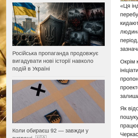
«Ця ін
перебу
кидают
людина
період
зазнач
Російська пропаганда продовжує
вигадувати нові історії навколо
Окрім 
подій в Україні
ініціа
пропон
проект
залиши
Як від
пошуку
працюв
Коли обираєш 92 — завжди у
Черкас