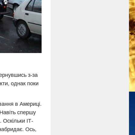
вернувшись з-за
кти, однак поки
вання в Америці.
 Навіть спершу
 Оскільки ІТ-
набридає. Ось,