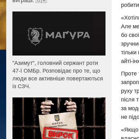
виграші. 🇺🇦
робити
«Хотіл
Але ме
бо сво
зручни
тільки
айті-і
⁨”Азимут”, головний сержант роти
47-ї ОМБр. Розповідає про те, що
Проте 
люди все активніше повертаються
запроп
із СЗЧ.
руху т
після 
за мод
не під
«Якщо 
власно