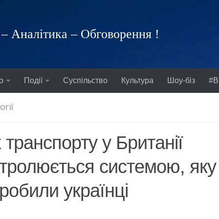
– Аналітика – Обговорення !
о
Події
Суспільство
Культура
Шоу-біз
#В
ОГІЇ
 транспорту у Британії
тролюється системою, яку
робили українці