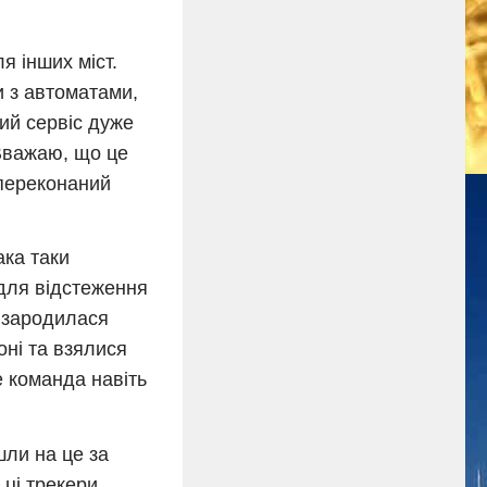
я інших міст.
и з автоматами,
кий сервіс дуже
 Вважаю, що це
 переконаний
ка таки
для відстеження
и зародилася
оні та взялися
 команда навіть
шли на це за
 ці трекери,