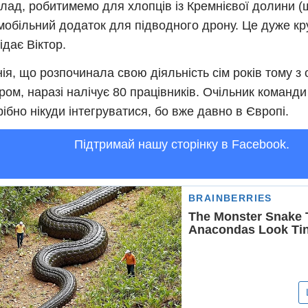
лад, робитимемо для хлопців із Кремнієвої долини (
обільний додаток для підводного дрону. Це дуже кру
ідає Віктор.
ія, що розпочинала свою діяльність сім років тому з
ром, наразі налічує 80 працівників. Очільник команди
рібно нікуди інтегруватися, бо вже давно в Європі.
Підтримай нашу сторінку в Facebook.