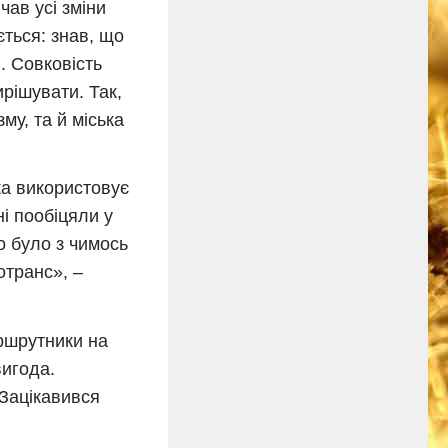
ав усі зміни
ється: знав, що
. Совковість
ирішувати. Так,
му, та й міська
ка використовує
і пообіцяли у
о було з чимось
отранс», –
ршрутники на
вигода.
 Зацікавився