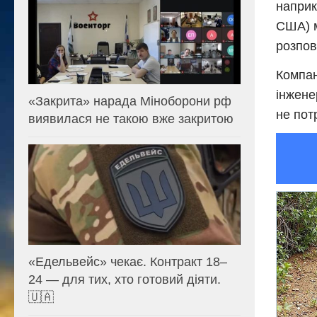
наприк
США) м
розпов
Компан
інжене
«Закрита» нарада Міноборони рф
не пот
виявилася не такою вже закритою
«Едельвейс» чекає. Контракт 18–
24 — для тих, хто готовий діяти.
🇺🇦