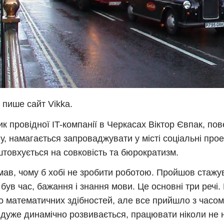
 пише сайт Vikka.
ик провідної IT-компанії в Черкасах Віктор Євпак, по
у, намагається запроваджувати у місті соціальні прое
товхується на совковість та бюрократизм.
ав, чому б хобі не зробити роботою. Пройшов стажу
 був час, бажання і знання мови. Це основні три речі.
о математичних здібностей, але все прийшло з часом.
дуже динамічно розвивається, працювати ніколи не 