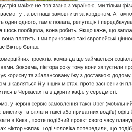
дустрія майже не пов’язана з Україною. Ми тільки фіз
ваємо тут, а всі наші замовники за кордоном. А там 
ь один одного, там є повага, репутація і передбачува
 щось пообіцяла, вона робить. Якщо каже, що заплат
, вона платить. І ми приносимо такі європейські цінно
ає Віктор Євпак.
комерційних проектів, команда ще займається соціа
тивами. Зокрема, півтора року тому вони запустили пр
ує корисну та збалансовану їжу з доставкою додому.
ом цікавляться й у інших містах, проте засновники п
тися в Черкасах та відкрити кафе у середмісті.
омо, у червні сервіс замовлення таксі Uber (мобільни
, виклику та оплати таксі або приватних водіїв) офіц
ати в Києві, проте подібний проект свого часу плану
ах Віктор Євпак. Тоді чоловіка попередили, що поді