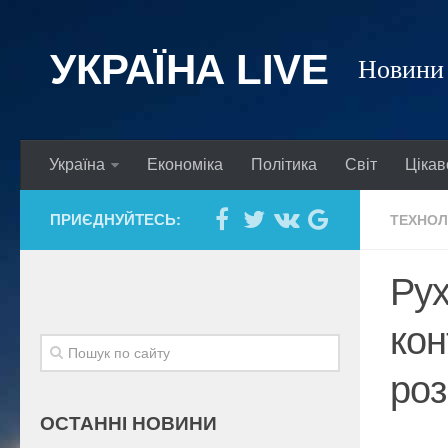
УКРАЇНА LIVE
Новини 
Україна
Економіка
Політика
Світ
Цікав
ПРИЄДНУЙТЕСЬ:
ТЕХНОЛ
Рух
кон
роз
ОСТАННІ НОВИНИ