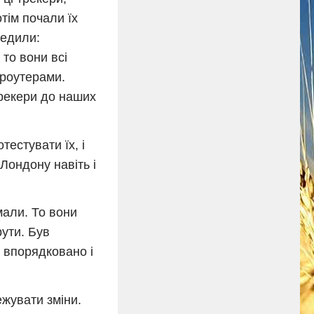
тім почали їх
редили:
 то вони всі
 роутерами.
трекери до наших
тестувати їх, і
Лондону навіть і
мали. То вони
ути. Був
е впорядковано і
ежувати зміни.