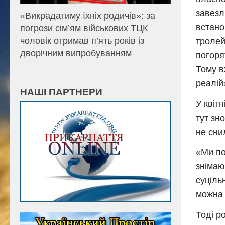
завезл
«Викрадатиму їхніх родичів»: за
встано
погрози сім’ям військових ТЦК
чоловік отримав п’ять років із
тролей
дворічним випробуванням
погоря
Тому в
реалій
НАШІ ПАРТНЕРИ
У квіт
тут зн
не сни
«Ми по
знімаю
суціль
можна 
Тоді р