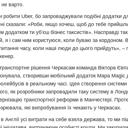
 не варто.
и робити Uber, бо запроваджували подібні додатки дл
ні сказали: «Роби, якщо хочеш, щоб до тебе прийшл
їм додатком ти уб’єш бізнес таксистів». Насправді та
й, я і сам ним користуюся, коли буваю за кордоном.
 питання часу, коли наші люди до цього прийдуть», –
нженер.
транспортне рішення Черкасам команда Віктора Євпа
онувала, створивши мобільний додаток Mapa Magic 
ролейбусів в реальному часі. Ідея створення систем
того, як розробники запровадили таку систему в Лонд
ернізацію транспортної реформи в Манчестері. Проте
озрювала, які випробування їх чекають у Черкасах.
в Англії усі витрати на себе взяла держава, то ми пі
ї ініціативи, витрачаючи особисті кошти. Ми закупили