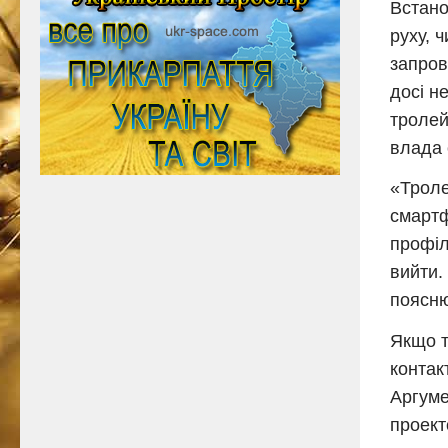
Встано
руху, 
запров
досі н
тролей
влада 
«Троле
смартф
профіл
вийти.
поясню
Якщо т
контак
Аргуме
проект