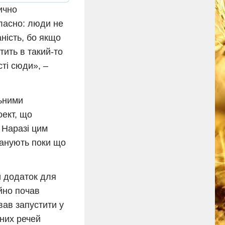
ично
класно: люди не
ність, бо якщо
ить в такий-то
сті сюди», –
льними
оект, що
 Наразі цим
ланують поки що
й додаток для
ійно почав
вав запустити у
бних речей