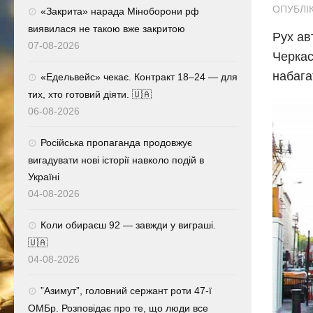
ОПУБЛІК
«Закрита» нарада Міноборони рф
виявилася не такою вже закритою
Рух ав
07-08-2026
Черкас
набага
«Едельвейс» чекає. Контракт 18–24 — для
тих, хто готовий діяти. 🇺🇦
06-08-2026
Російська пропаганда продовжує
вигадувати нові історії навколо подій в
Україні
04-08-2026
Коли обираєш 92 — завжди у виграші.
🇺🇦
04-08-2026
⁨”Азимут”, головний сержант роти 47-ї
ОМБр. Розповідає про те, що люди все