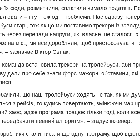
и їх сюди, розмитнили, сплатили чимало податків. По
влювати – і тут теж одні проблеми. Нас одразу попе
буси старі, тож якщо ми поставимо трекери із заводу,
ть через перепади напруги, як, власне, це сталося із
же на місці ми все доробляли, щоб пристосовувати 
», – зазначає Віктор Євпак.
ні команда встановила трекери на тролейбуси, аби про
ову дали про себе знати форс-мажорні обставини, які 
лися.
бачили, що наші тролейбуси ходять не так, як ми ду
ться з рейсів, то кудись повертають, змінюючи маршр
ний хаос, адже програма працює тільки тоді, коли вс
передбачити певний алгоритм», – згадує інженер.
озробники стали писати ще одну програму, щоб відст