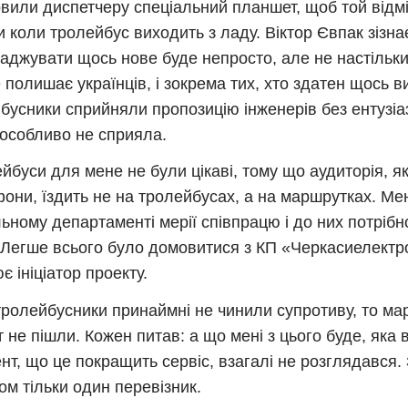
вили диспетчеру спеціальний планшет, щоб той відміч
чи коли тролейбус виходить з ладу. Віктор Євпак зізна
аджувати щось нове буде непросто, але не настільки
е полишає українців, і зокрема тих, хто здатен щось в
бусники сприйняли пропозицію інженерів без ентузіаз
особливо не сприяла.
йбуси для мене не були цікаві, тому що аудиторія, я
они, їздить не на тролейбусах, а на маршрутках. Мен
ьному департаменті мерії співпрацю і до них потрібн
 Легше всього було домовитися з КП «Черкасиелектр
є ініціатор проекту.
ролейбусники принаймні не чинили супротиву, то ма
т не пішли. Кожен питав: а що мені з цього буде, яка 
нт, що це покращить сервіс, взагалі не розглядався.
ом тільки один перевізник.