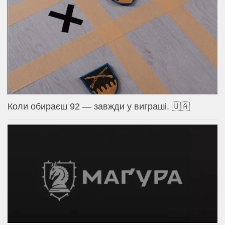
Коли обираєш 92 — завжди у виграші. 🇺🇦