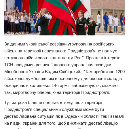
Прикарпаття
Економіка
Політика
Світ
За даними української розвідки угруповання російських
Цікаво
військ на території невизнаного Придністров’я не налічує
потужного військового контингенту Росії. Про це в інтерв’ю
Наука
ТСН повідомив речник Головного управління розвідки
Технології
Міноборони України Вадим Скібіцький. “Там приблизно 1200
військовослужбовців, які в основному для охорони складів
Історії
боєприпасів колишньої 14-ї армії, забезпечують, скажімо
Рецепти
так, миротворчу операцію на території Придністров’я.
Привітання
Тут загроза більше полягає в тому, що з території
Здоров’я
Придністров’я спеціальними службами може бути
дестабілізована ситуація як в Одеській області, так і взагалі
Події
на півдні України для того, щоб викликати дестабілізацію
Кримінал