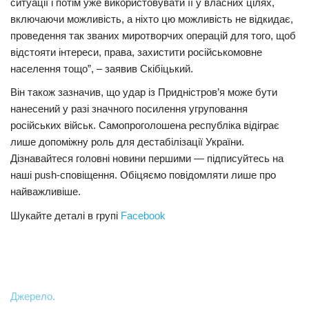
ситуації і потім уже використовувати її у власних цілях,
включаючи можливість, а ніхто цю можливість не відкидає,
Трагедії
проведення так званих миротворчих операцій для того, щоб
Курйози
відстояти інтереси, права, захистити російськомовне
Суспільство
населення тощо”, – заявив Скібіцький.
Він також зазначив, що удар із Придністров’я може бути
Культура
нанесений у разі значного посилення угруповання
Шоу-біз
російських військ. Самопроголошена республіка відіграє
лише допоміжну роль для дестабілізації України.
#Війна
Дізнавайтеся головні новини першими — підписуйтесь на
наші push-сповіщення. Обіцяємо повідомляти лише про
найважливіше.
Шукайте деталі в групі
Facebook
Джерело.