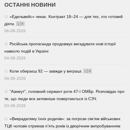
ОСТАННІ НОВИНИ
«Едельвейс» чекає. Контракт 18–24 — для тих, хто готовий
діяти. 🇺🇦
06-08-2026
Російська пропаганда продовжує вигадувати нові історії
навколо подій в Україні
04-08-2026
Коли обираєш 92 — завжди у виграші. 🇺🇦
04-08-2026
⁨”Азимут”, головний сержант роти 47-ї ОМБр. Розповідає про
те, що люди все активніше повертаються із СЗЧ.
03-08-2026
«Викрадатиму їхніх родичів»: за погрози сім’ям військових
ТЦК чоловік отримав п’ять років із дворічним випробуванням