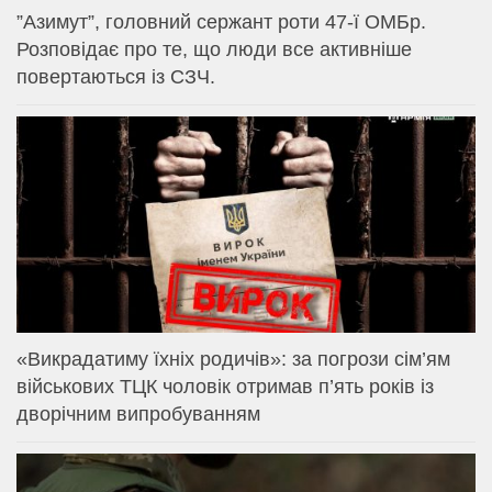
⁨”Азимут”, головний сержант роти 47-ї ОМБр.
Розповідає про те, що люди все активніше
повертаються із СЗЧ.
«Викрадатиму їхніх родичів»: за погрози сім’ям
військових ТЦК чоловік отримав п’ять років із
дворічним випробуванням