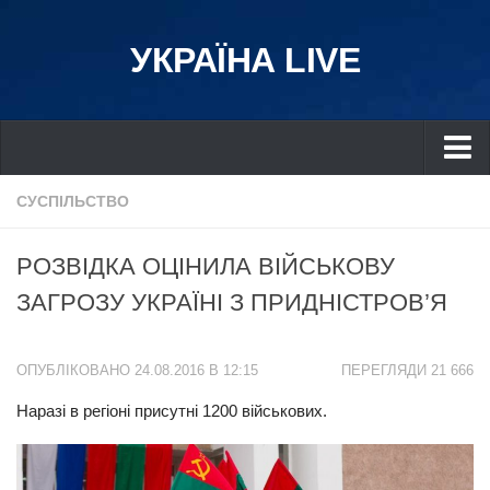
УКРАЇНА LIVE
Україна
СУСПІЛЬСТВО
Київ
РОЗВІДКА ОЦІНИЛА ВІЙСЬКОВУ
Дніпро
ЗАГРОЗУ УКРАЇНІ З ПРИДНІСТРОВ’Я
Львів
Івано-Франківськ
ОПУБЛІКОВАНО 24.08.2016 В 12:15
ПЕРЕГЛЯДИ 21 666
Харків
Наразі в регіоні присутні 1200 військових.
Донбас
Одеса
Схід