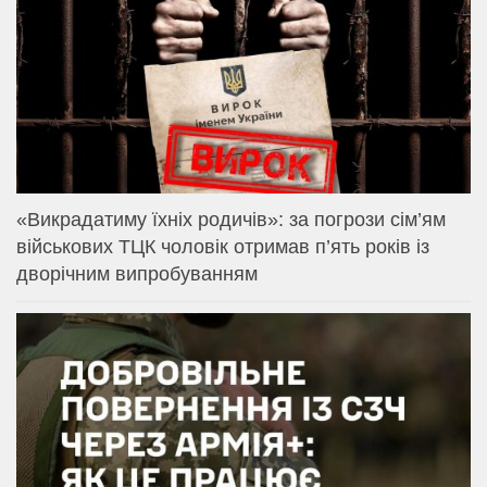
«Викрадатиму їхніх родичів»: за погрози сім’ям
військових ТЦК чоловік отримав п’ять років із
дворічним випробуванням