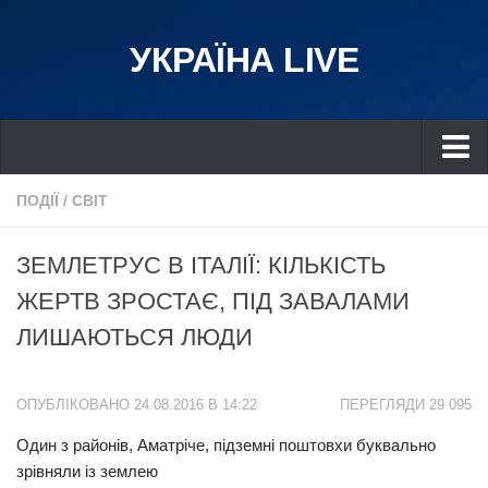
УКРАЇНА LIVE
Україна
ПОДІЇ
/
СВІТ
Київ
ЗЕМЛЕТРУС В ІТАЛІЇ: КІЛЬКІСТЬ
Дніпро
ЖЕРТВ ЗРОСТАЄ, ПІД ЗАВАЛАМИ
Львів
ЛИШАЮТЬСЯ ЛЮДИ
Івано-Франківськ
Харків
ОПУБЛІКОВАНО 24.08.2016 В 14:22
ПЕРЕГЛЯДИ 29 095
Донбас
Один з районів, Аматріче, підземні поштовхи буквально
Одеса
зрівняли із землею
Схід