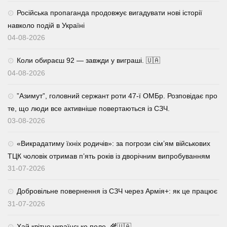
Російська пропаганда продовжує вигадувати нові історії
навколо подій в Україні
04-08-2026
Коли обираєш 92 — завжди у виграші. 🇺🇦
04-08-2026
⁨”Азимут”, головний сержант роти 47-ї ОМБр. Розповідає про
те, що люди все активніше повертаються із СЗЧ.
03-08-2026
«Викрадатиму їхніх родичів»: за погрози сім’ям військових
ТЦК чоловік отримав п’ять років із дворічним випробуванням
31-07-2026
Добровільне повернення із СЗЧ через Армія+: як це працює
31-07-2026
Хай квітне українське поле. 🌾🇺🇦