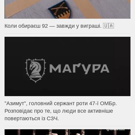
Коли обираєш 92 — завжди у виграші. 🇺🇦
⁨”Азимут”, головний сержант роти 47-ї ОМБр.
Розповідає про те, що люди все активніше
повертаються із СЗЧ.