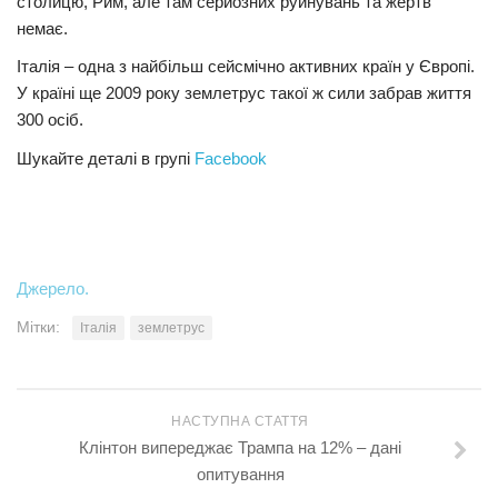
столицю, Рим, але там серйозних руйнувань та жертв
немає.
Італія – одна з найбільш сейсмічно активних країн у Європі.
У країні ще 2009 року землетрус такої ж сили забрав життя
300 осіб.
Шукайте деталі в групі
Facebook
Джерело.
Мітки:
Італія
землетрус
НАСТУПНА СТАТТЯ
Клінтон випереджає Трампа на 12% – дані
опитування