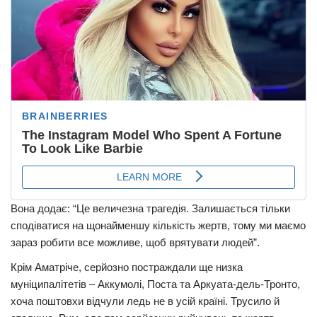
Вона додає: “Це величезна трагедія. Залишається тільки
сподіватися на щонайменшу кількість жертв, тому ми маємо
зараз робити все можливе, щоб врятувати людей”.
Крім Аматріче, серйозно постраждали ще низка
муніципалітетів – Аккумолі, Поста та Аркуата-дель-Тронто,
хоча поштовхи відчули ледь не в усій країні. Трусило й