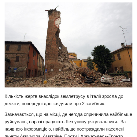
Прикарпаття
Економіка
Політика
Світ
Цікаво
Наука
Технології
Історії
Рецепти
Кількість жертв внаслідок землетрусу в Італії зросла до
десяти, попередні дані свідчили про 2 загиблих.
Привітання
Зазначається, що на місці, де негода спричинила найбільше
Здоров’я
руйнувань, наразі працюють без упину рятувальники. За
Події
наявною інформацією, найбільше постраждали населені
пункти Аккумола, Аматріче, Посту і Аркуат-дель-Тронто.
Кримінал