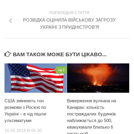
ПОПЕРЕДНЯ СТАТТЯ
РОЗВІДКА ОЦІНИЛА ВІЙСЬКОВУ ЗАГРОЗУ
УКРАЇНІ З ПРИДНІСТРОВ’Я
ВАМ ТАКОЖ МОЖЕ БУТИ ЦІКАВО...
0
США змінюють тон
Виверження вулкана на
розмови з Росією по
Канарах: кількість
Україні – в хід пішли
постраждалих будинків
ультиматуми
наближається до 500,
евакуювали близько 6
15.05.2016 В 06:30
тисяч осіб