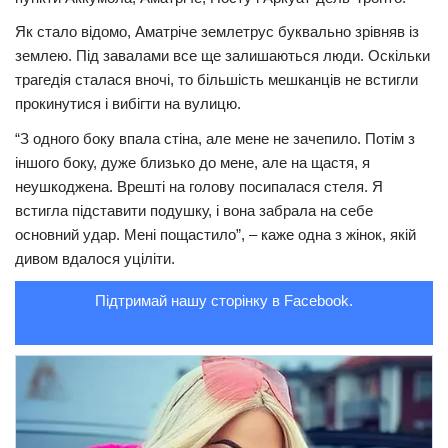
Трагедії
Як стало відомо, Аматріче землетрус буквально зрівняв із
землею. Під завалами все ще залишаються люди. Оскільки
Курйози
трагедія сталася вночі, то більшість мешканців не встигли
Суспільство
прокинутися і вибігти на вулицю.
Культура
“З одного боку впала стіна, але мене не зачепило. Потім з
іншого боку, дуже близько до мене, але на щастя, я
Шоу-біз
неушкоджена. Врешті на голову посипалася стеля. Я
#Війна
встигла підставити подушку, і вона забрала на себе
основний удар. Мені пощастило”, – каже одна з жінок, якій
дивом вдалося уціліти.
Підтримай нашу сторінку в Facebook.