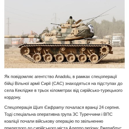
Прикарпаття
Економіка
Політика
Світ
Цікаво
Наука
Технології
Як повідомляє агентство Anadolu, в рамках спецоперації
Історії
бійці Вільної армії Сирії (САС) знаходяться на підступах до
Рецепти
села Кеклідже в трьох кілометрах від сирійсько-турецького
кордону.
Привітання
Спецоперація
Щит Євфрату
почалася вранці 24 серпня.
Здоров’я
Тоді спеціальна оперативна група ЗС Туреччини і ВПС
Події
коаліції почали військову операцію по звільненню
прилеглого до сирійського міста Алеппо регіону Джераблус
Кримінал