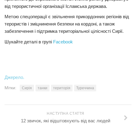
від терористичної організації Ісламська держава.
Трагедії
Метою спецоперації є звільнення прикордонних регіонів від
Курйози
терористів і зміцнинення безпеки на кордоні, а також
Суспільство
забезпечення і підтримка територіальної цілісності Сирії.
Культура
Шукайте деталі в групі
Facebook
Шоу-біз
#Війна
Джерело.
Мітки:
Сирія
танки
територія
Туреччина
НАСТУПНА СТАТТЯ
12 звичок, які відштовхують від вас людей