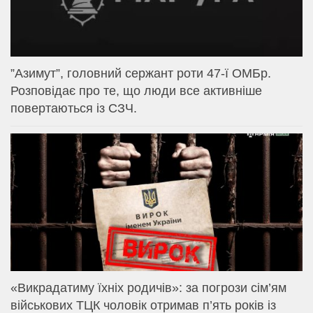
⁨”Азимут”, головний сержант роти 47-ї ОМБр.
Розповідає про те, що люди все активніше
повертаються із СЗЧ.
«Викрадатиму їхніх родичів»: за погрози сім’ям
військових ТЦК чоловік отримав п’ять років із