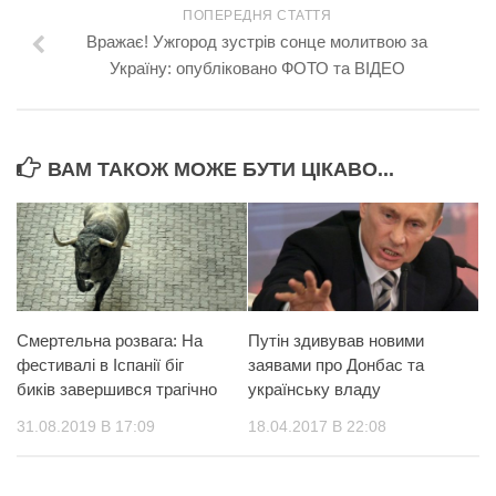
ПОПЕРЕДНЯ СТАТТЯ
Вражає! Ужгород зустрів сонце молитвою за
Україну: опубліковано ФОТО та ВІДЕО
ВАМ ТАКОЖ МОЖЕ БУТИ ЦІКАВО...
Смертельна розвага: На
Путін здивував новими
фестивалі в Іспанії біг
заявами про Донбас та
биків завершився трагічно
українську владу
31.08.2019 В 17:09
18.04.2017 В 22:08