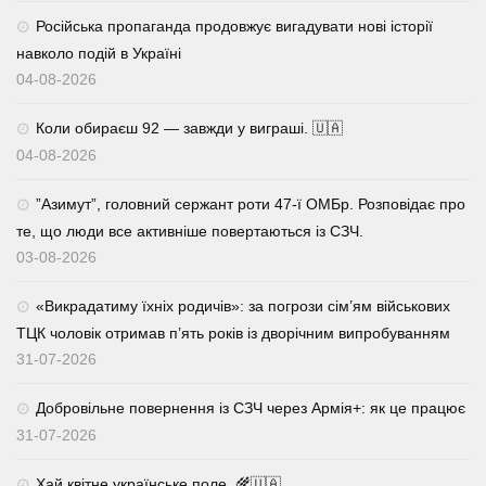
Російська пропаганда продовжує вигадувати нові історії
навколо подій в Україні
04-08-2026
Коли обираєш 92 — завжди у виграші. 🇺🇦
04-08-2026
⁨”Азимут”, головний сержант роти 47-ї ОМБр. Розповідає про
те, що люди все активніше повертаються із СЗЧ.
03-08-2026
«Викрадатиму їхніх родичів»: за погрози сім’ям військових
ТЦК чоловік отримав п’ять років із дворічним випробуванням
31-07-2026
Добровільне повернення із СЗЧ через Армія+: як це працює
31-07-2026
Хай квітне українське поле. 🌾🇺🇦