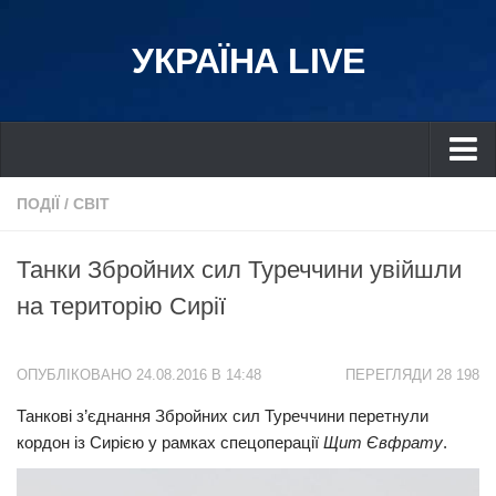
УКРАЇНА LIVE
Україна
ПОДІЇ
/
СВІТ
Київ
Танки Збройних сил Туреччини увійшли
Дніпро
на територію Сирії
Львів
Івано-Франківськ
ОПУБЛІКОВАНО 24.08.2016 В 14:48
ПЕРЕГЛЯДИ 28 198
Харків
Танкові з’єднання Збройних сил Туреччини перетнули
Донбас
кордон із Сирією у рамках спецоперації
Щит Євфрату
.
Одеса
Схід