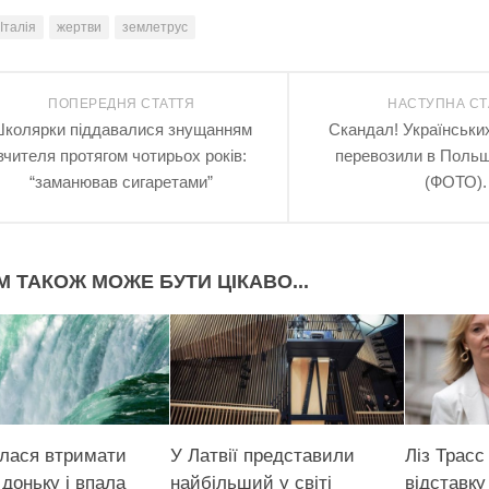
Італія
жертви
землетрус
ПОПЕРЕДНЯ СТАТТЯ
НАСТУПНА СТ
колярки піддавалися знущанням
Скандал! Українських
вчителя протягом чотирьох років:
перевозили в Польщ
“заманював сигаретами”
(ФОТО).
М ТАКОЖ МОЖЕ БУТИ ЦІКАВО...
лася втримати
У Латвії представили
Ліз Трасс
 доньку і впала
найбільший у світі
відставку