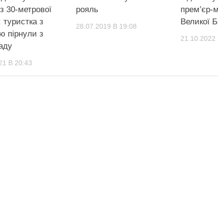
з 30-метрової
рояль
прем’єр-м
 туристка з
Великої Б
28.07.2019 В 19:08
ю пірнули з
21.10.2022 
аду
21 В 20:43