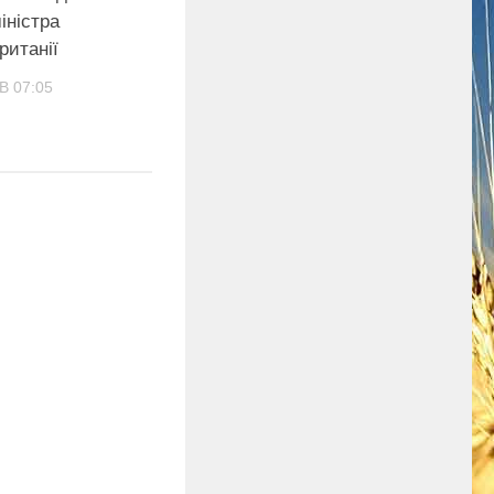
іністра
ританії
В 07:05