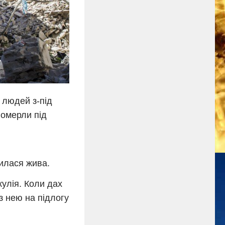
 людей з-під
померли під
илася жива.
жулія. Коли дах
з нею на підлогу