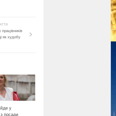
АТТЯ
 працівників
і як худобу
 йде у
 з посади