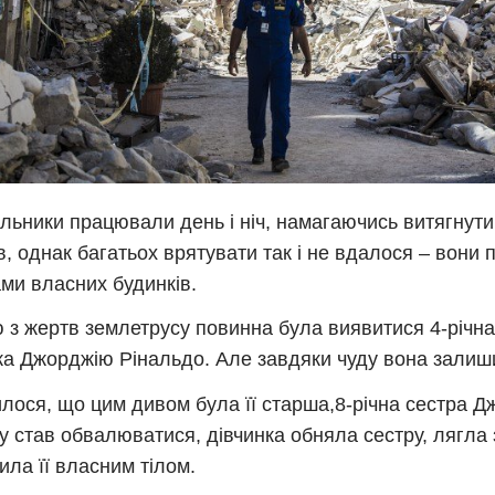
льники працювали день і ніч, намагаючись витягнути
в, однак багатьох врятувати так і не вдалося – вони 
ми власних будинків.
 з жертв землетрусу повинна була виявитися 4-річна
ка Джорджію Рінальдо. Але завдяки чуду вона залиш
илося, що цим дивом була її старша,8-річна сестра Д
у став обвалюватися, дівчинка обняла сестру, лягла 
рила її власним тілом.