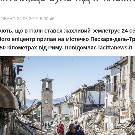
ОВАНО 22.06.2019 В 00:46
ають, що в Італії стався жахливий землетрус 24 с
Його епіцентр припав на містечко Пескара-дель-Тр
50 кілометрах від Риму. Повідомляє lacittanews.it