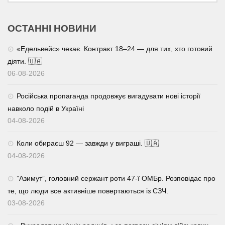
ОСТАННІ НОВИНИ
«Едельвейс» чекає. Контракт 18–24 — для тих, хто готовий
діяти. 🇺🇦
06-08-2026
Російська пропаганда продовжує вигадувати нові історії
навколо подій в Україні
04-08-2026
Коли обираєш 92 — завжди у виграші. 🇺🇦
04-08-2026
⁨”Азимут”, головний сержант роти 47-ї ОМБр. Розповідає про
те, що люди все активніше повертаються із СЗЧ.
03-08-2026