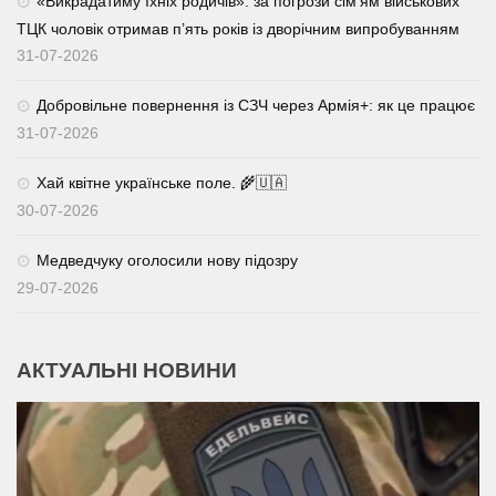
«Викрадатиму їхніх родичів»: за погрози сім’ям військових
ТЦК чоловік отримав п’ять років із дворічним випробуванням
31-07-2026
Добровільне повернення із СЗЧ через Армія+: як це працює
31-07-2026
Хай квітне українське поле. 🌾🇺🇦
30-07-2026
Медведчуку оголосили нову підозру
29-07-2026
АКТУАЛЬНІ НОВИНИ