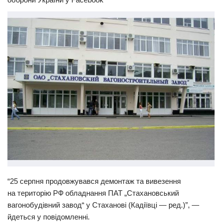
Прикарпаття
Економіка
Політика
Світ
Цікаво
Наука
Технології
Історії
Рецепти
Привітання
“25 серпня продовжувався демонтаж та вивезення
Здоров’я
на територію РФ обладнання ПАТ „Стахановський
Події
вагонобудівний завод“ у Стаханові (Кадіївці — ред.)”, —
йдеться у повідомленні.
Кримінал