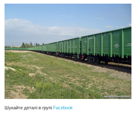
Трагедії
Курйози
Суспільство
Культура
Шоу-біз
#Війна
Шукайте деталі в групі
Facebook