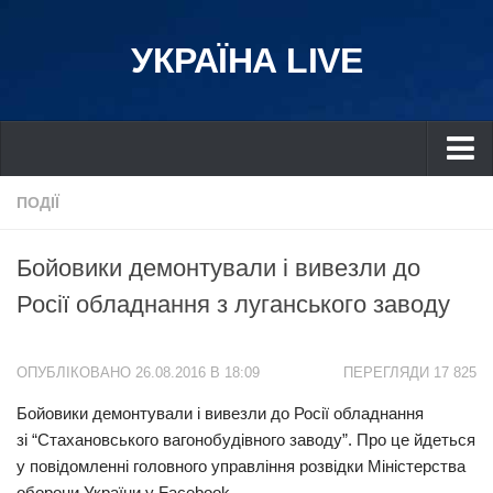
УКРАЇНА LIVE
Україна
ПОДІЇ
Київ
Бойовики демонтували і вивезли до
Дніпро
Росії обладнання з луганського заводу
Львів
Івано-Франківськ
ОПУБЛІКОВАНО 26.08.2016 В 18:09
ПЕРЕГЛЯДИ 17 825
Харків
Бойовики демонтували і вивезли до Росії обладнання
Донбас
зі “Стахановського вагонобудівного заводу”. Про це йдеться
Одеса
у повідомленні головного управління розвідки Міністерства
Схід
оборони України у Facebook