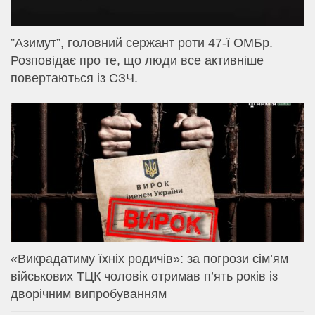
⁨”Азимут”, головний сержант роти 47-ї ОМБр.
Розповідає про те, що люди все активніше
повертаються із СЗЧ.
«Викрадатиму їхніх родичів»: за погрози сім’ям
військових ТЦК чоловік отримав п’ять років із
дворічним випробуванням