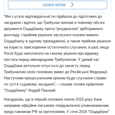
“Ми з усією відповідальністю підійшли до підготовки до
засідання і вдячні, що Трибунал визнав в повному обсязі
аргументи Ощадбанку проти “роздвоєння” арбітражного
розгляду і прийняв рішення заслухати позовні вимоги
Ощадбанку в одному провадженні, а також прийняв рішення
на користь прискорення остаточного слухання, в разі, якщо
Росія буде наполягати на своєму рішенні про відмову
постати перед міжнародним Трибуналом. У даний час
Ощадбанк ретельно готується до захисту перед
Трибуналом своїх позовних вимог до Російської Федерації.
Наступним процесуальним кроком буде слухання справи
по суті в судовому засіданні”, – сказав голова правління
“Ощадбанку” Андрій Пишний.
Нагадаємо, що в першій половині липня 2015 року банк
направив офіційне письмове повідомлення уповноваженим
представникам РФ за претензіями. У січні 2016 “Ощадбанк”