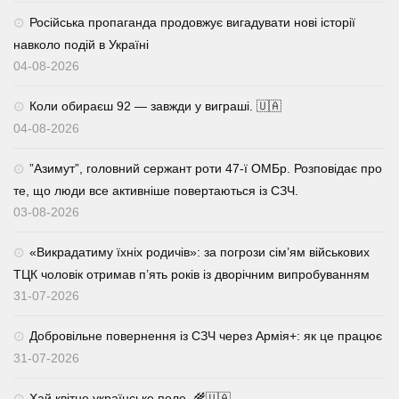
Російська пропаганда продовжує вигадувати нові історії
навколо подій в Україні
04-08-2026
Коли обираєш 92 — завжди у виграші. 🇺🇦
04-08-2026
⁨”Азимут”, головний сержант роти 47-ї ОМБр. Розповідає про
те, що люди все активніше повертаються із СЗЧ.
03-08-2026
«Викрадатиму їхніх родичів»: за погрози сім’ям військових
ТЦК чоловік отримав п’ять років із дворічним випробуванням
31-07-2026
Добровільне повернення із СЗЧ через Армія+: як це працює
31-07-2026
Хай квітне українське поле. 🌾🇺🇦