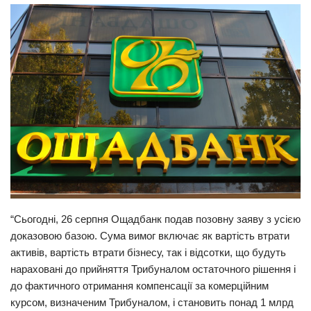
Прикарпаття
Економіка
Політика
Світ
Цікаво
Наука
Технології
Історії
Рецепти
“Сьогодні, 26 серпня Ощадбанк подав позовну заяву з усією
доказовою базою. Сума вимог включає як вартість втрати
Привітання
активів, вартість втрати бізнесу, так і відсотки, що будуть
Здоров’я
нараховані до прийняття Трибуналом остаточного рішення і
Події
до фактичного отримання компенсації за комерційним
курсом, визначеним Трибуналом, і становить понад 1 млрд
Кримінал