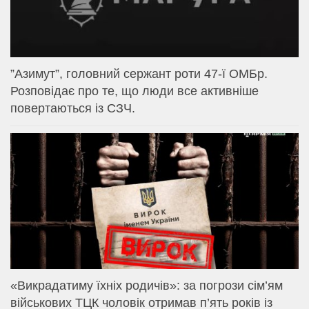
⁨”Азимут”, головний сержант роти 47-ї ОМБр.
Розповідає про те, що люди все активніше
повертаються із СЗЧ.
«Викрадатиму їхніх родичів»: за погрози сім’ям
військових ТЦК чоловік отримав п’ять років із