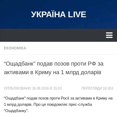
УКРАЇНА LIVE
Україна
ЕКОНОМІКА
Київ
“Ощадбанк” подав позов проти РФ за
Дніпро
активами в Криму на 1 млрд доларів
Львів
Івано-Франківськ
ОПУБЛІКОВАНО 26.08.2016 В 15:53
ПЕРЕГЛЯДИ 18 653
Харків
“Ощадбанк” подав позов проти Росії за активами в Криму на
Донбас
1 млрд доларів. Про це повідомляє прес-служба
Одеса
“Ощадбанку”.
Схід