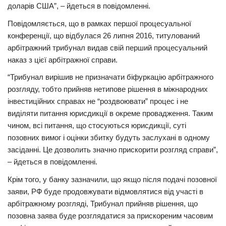
доларів США”, – йдеться в повідомленні.
Трагедії
Повідомляється, що в рамках першої процесуальної
Курйози
конференції, що відбулася 26 липня 2016, титулований
арбітражний трибунал видав свій перший процесуальний
Суспільство
наказ з цієї арбітражної справи.
Культура
“Трибунал вирішив не призначати біфуркацію арбітражного
Шоу-біз
розгляду, тобто прийняв нетипове рішення в міжнародних
інвестиційних справах не “роздвоювати” процес і не
#Війна
виділяти питання юрисдикції в окреме провадження. Таким
чином, всі питання, що стосуються юрисдикції, суті
позовних вимог і оцінки збитку будуть заслухані в одному
засіданні. Це дозволить значно прискорити розгляд справи”,
– йдеться в повідомленні.
Крім того, у банку зазначили, що якщо після подачі позовної
заяви, РФ буде продовжувати відмовлятися від участі в
арбітражному розгляді, Трибунал прийняв рішення, що
позовна заява буде розглядатися за прискореним часовим