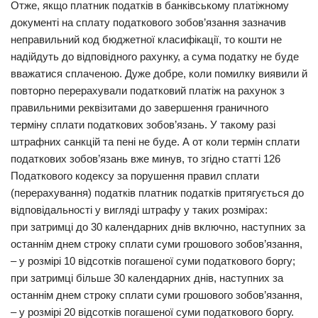
Отже, якщо платник податків в банківському платіжному
документі на сплату податкового зобов’язання зазначив
Трагедії
неправильний код бюджетної класифікації, то кошти не
Курйози
надійдуть до відповідного рахунку, а сума податку не буде
Суспільство
вважатися сплаченою. Дуже добре, коли помилку виявили й
повторно перерахували податковий платіж на рахунок з
Культура
правильними реквізитами до завершення граничного
Шоу-біз
терміну сплати податкових зобов’язань. У такому разі
штрафних санкцій та пені не буде. А от коли термін сплати
#Війна
податкових зобов’язань вже минув, то згідно статті 126
Податкового кодексу за порушення правил сплати
(перерахування) податків платник податків притягується до
відповідальності у вигляді штрафу у таких розмірах:
при затримці до 30 календарних днів включно, наступних за
останнім днем строку сплати суми грошового зобов’язання,
– у розмірі 10 відсотків погашеної суми податкового боргу;
при затримці більше 30 календарних днів, наступних за
останнім днем строку сплати суми грошового зобов’язання,
– у розмірі 20 відсотків погашеної суми податкового боргу.