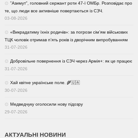
⁨”Азимут”, головний сержант роти 47-ї ОМБр. Розповідає про
те, що люди все активніше повертаються із СЗЧ.
03-08-2026
«Викрадатиму їхніх родичів»: за погрози сім’ям військових
ТЦК чоловік отримав п’ять років із дворічним випробуванням
31-07-2026
Добровільне повернення із СЗЧ через Армія+: як це працює
31-07-2026
Хай квітне українське поле. 🌾🇺🇦
30-07-2026
Медведчуку оголосили нову підозру
29-07-2026
АКТУАЛЬНІ НОВИНИ