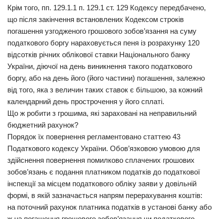
Крім того, пп. 129.1.1 п. 129.1 ст. 129 Кодексу передбачено,
що після закінчення встановлених Кодексом строків
погашення узгодженого грошового зобов’язання на суму
податкового боргу нараховується пеня із розрахунку 120
відсотків річних облікової ставки Національного банку
України, діючої на день виникнення такого податкового
боргу, або на день його (його частини) погашення, залежно
від того, яка з величин таких ставок є більшою, за кожний
календарний день прострочення у його сплаті.
Що ж робити з грошима, які зараховані на неправильний
бюджетний рахунок?
Порядок їх повернення регламентовано статтею 43
Податкового кодексу України. Обов’язковою умовою для
здійснення повернення помилково сплачених грошових
зобов’язань є подання платником податків до податкової
інспекції за місцем податкового обліку заяви у довільній
формі, в якій зазначається напрям перерахування коштів:
на поточний рахунок платника податків в установі банку або
ж на погашення грошового зобов’язання чи податкового