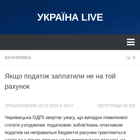
УКРАЇНА LIVE
Україна
ЕКОНОМІКА
0
Київ
Якщо податок заплатили не на той
Дніпро
рахунок
Львів
Івано-Франківськ
ОПУБЛІКОВАНО 22.07.2016 В 09:57
ПЕРЕГЛЯДИ 18 032
Харків
Чернівецька ОДПІ звертає увагу, що випадки помилкової
Донбас
сплати узгоджених податкових зобов’язань платником
Одеса
податків на неправильні бюджетні рахунки трапляються
Схід
часто та з різних причин: чи то переплутали рахунки, чи