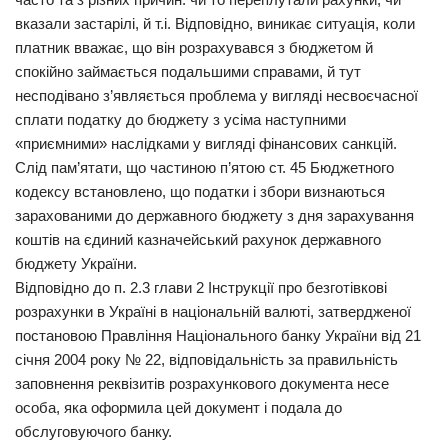
вказали застарілі, й т.і. Відповідно, виникає ситуація, коли
Прикарпаття
платник вважає, що він розрахувався з бюджетом й
Економіка
спокійно займається подальшими справами, й тут
несподівано з’являється проблема у вигляді несвоєчасної
Політика
сплати податку до бюджету з усіма наступними
Світ
«приємними» наслідками у вигляді фінансових санкцій.
Слід пам’ятати, що частиною п’ятою ст. 45 Бюджетного
Цікаво
кодексу встановлено, що податки і збори визнаються
Наука
зарахованими до державного бюджету з дня зарахування
коштів на єдиний казначейський рахунок державного
Технології
бюджету України.
Історії
Відповідно до п. 2.3 глави 2 Інструкції про безготівкові
Рецепти
розрахунки в Україні в національній валюті, затвердженої
постановою Правління Національного банку України від 21
Привітання
січня 2004 року № 22, відповідальність за правильність
Здоров’я
заповнення реквізитів розрахункового документа несе
особа, яка оформила цей документ і подала до
Події
обслуговуючого банку.
Кримінал