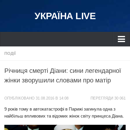
УКРАЇНА LIVE
Україна
ПОДІЇ
Київ
Річниця смерті Діани: сини легендарної
Дніпро
жінки зворушили словами про матір
Львів
Івано-Франківськ
ОПУБЛІКОВАНО 31.08.2016 В 14:08
ПЕРЕГЛЯДИ 30 061
Харків
9 років тому в автокатастрофі в Парижі загинула одна з
Донбас
найбільш впливових та відомих жінок світу принцеса Діана.
Одеса
Схід