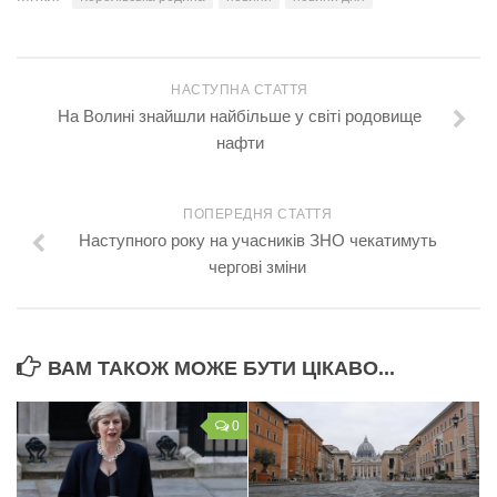
Трагедії
Курйози
НАСТУПНА СТАТТЯ
Суспільство
На Волині знайшли найбільше у світі родовище
нафти
Культура
Шоу-біз
ПОПЕРЕДНЯ СТАТТЯ
#Війна
Наступного року на учасників ЗНО чекатимуть
чергові зміни
ВАМ ТАКОЖ МОЖЕ БУТИ ЦІКАВО...
0