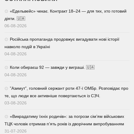
«Едельвейс» чекає. Контракт 18–24 — для тих, хто готовий
діяти. 🇺🇦
06-08-2026
Російська пропаганда продовжує вигадувати нові історії
навколо подій в Україні
04-08-2026
Коли обираєш 92 — завжди у виграші. 🇺🇦
04-08-2026
⁨”Азимут”, головний сержант роти 47-ї ОМБр. Розповідає про
те, що люди все активніше повертаються із СЗЧ.
03-08-2026
«Викрадатиму їхніх родичів»: за погрози сім’ям військових
ТЦК чоловік отримав п’ять років із дворічним випробуванням
31-07-2026