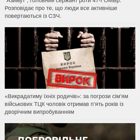
⁨”Азимут”, головний сержант роти 47-ї ОМБр.
Розповідає про те, що люди все активніше
повертаються із СЗЧ.
«Викрадатиму їхніх родичів»: за погрози сім’ям
військових ТЦК чоловік отримав п’ять років із
дворічним випробуванням