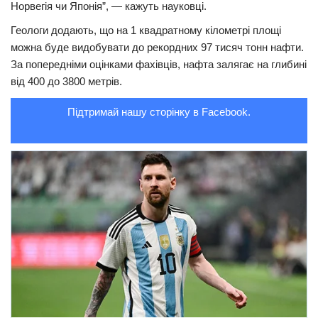
Норвегія чи Японія”, — кажуть науковці.
Трагедії
Геологи додають, що на 1 квадратному кілометрі площі
Курйози
можна буде видобувати до рекордних 97 тисяч тонн нафти.
За попередніми оцінками фахівців, нафта залягає на глибині
Суспільство
від 400 до 3800 метрів.
Культура
Підтримай нашу сторінку в Facebook.
Шоу-біз
#Війна