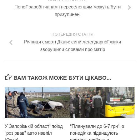
Пенсії заробітчанам і переселенцям можуть бути
призупинені
ПОПЕРЕДНЯ СТАТТЯ
Річниця смерті Діани: сини легендарної жінки
зворушили словами про матір
ВАМ ТАКОЖ МОЖЕ БУТИ ЦІКАВО...
У Запорізькій області поїзд
“Планували до 6-7 грн”: з
“розірвав” авто навпіл
понеділка підвищують
(Фото)
вартість проїзду в