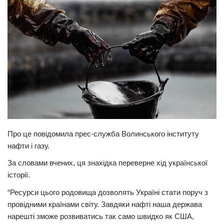
Прикарпаття
Економіка
Політика
Світ
Цікаво
Наука
Технології
Про це повідомила прес-служба Волинського інституту
Історії
нафти і газу.
Рецепти
За словами вчених, ця знахідка переверне хід української
Привітання
історії.
Здоров’я
“Ресурси цього родовища дозволять Україні стати поруч з
провідними країнами світу. Завдяки нафті наша держава
Події
нарешті зможе розвиватись так само швидко як США,
Кримінал