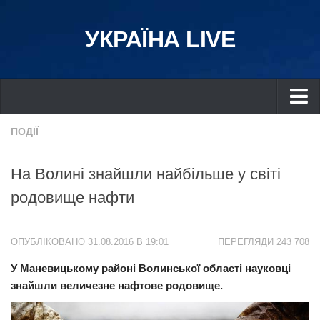
УКРАЇНА LIVE
Україна
ПОДІЇ
Київ
На Волині знайшли найбільше у світі
Дніпро
родовище нафти
Львів
Івано-Франківськ
ОПУБЛІКОВАНО 31.08.2016 В 19:01
ПЕРЕГЛЯДИ 243 708
Харків
У Маневицькому районі Волинської області науковці
Донбас
знайшли величезне нафтове родовище.
Одеса
Схід