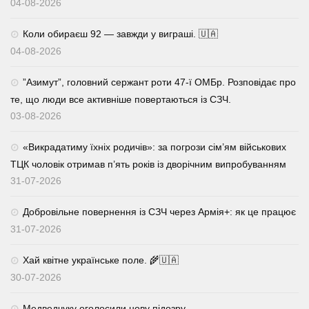
04-08-2026
Коли обираєш 92 — завжди у виграші. 🇺🇦
04-08-2026
⁨”Азимут”, головний сержант роти 47-ї ОМБр. Розповідає про
те, що люди все активніше повертаються із СЗЧ.
03-08-2026
«Викрадатиму їхніх родичів»: за погрози сім’ям військових
ТЦК чоловік отримав п’ять років із дворічним випробуванням
31-07-2026
Добровільне повернення із СЗЧ через Армія+: як це працює
31-07-2026
Хай квітне українське поле. 🌾🇺🇦
30-07-2026
Медведчуку оголосили нову підозру