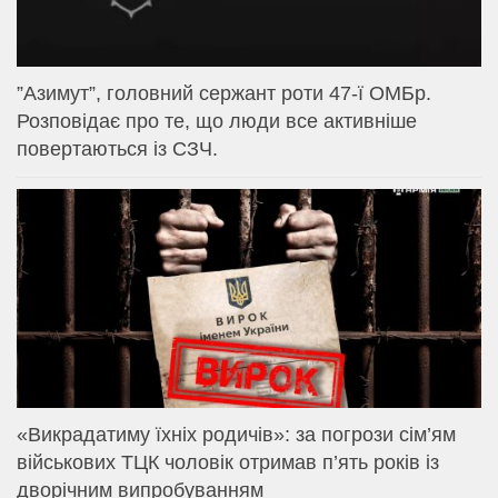
⁨”Азимут”, головний сержант роти 47-ї ОМБр.
Розповідає про те, що люди все активніше
повертаються із СЗЧ.
«Викрадатиму їхніх родичів»: за погрози сім’ям
військових ТЦК чоловік отримав п’ять років із
дворічним випробуванням