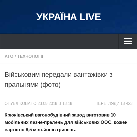
УКРАЇНА LIVE
Україна
АТО
/
ТЕХНОЛОГІЇ
Київ
Військовим передали вантажівки з
Дніпро
пральнями (фото)
Львів
Івано-Франківськ
ОПУБЛІКОВАНО 23.09.2019 В 18:19
ПЕРЕГЛЯДИ 18 423
Харків
Крюківський вагонобудівний завод виготовив 10
Донбас
мобільних лазне-пралень для військових ООС, кожен
Одеса
вартістю 8,5 мільйонів гривень.
Схід