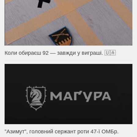
Коли обираєш 92 — завжди у виграші. 🇺🇦
⁨”Азимут”, головний сержант роти 47-ї ОМБр.