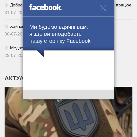
Добровільне повернення із СЗЧ через Армія+: як це працює
31-07-2026
Ми будемо вдячні вам,
Хай квітне українське поле. 🌾🇺🇦
якщо ви вподобаєте
30-07-2026
нашу сторінку Facebook
Медведчуку оголосили нову підозру
29-07-2026
АКТУАЛЬНІ НОВИНИ