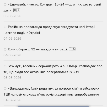
«Едельвейс» чекає. Контракт 18–24 — для тих, хто готовий
діяти. 🇺🇦
06-08-2026
Російська пропаганда продовжує вигадувати нові історії
навколо подій в Україні
04-08-2026
Коли обираєш 92 — завжди у виграші. 🇺🇦
04-08-2026
⁨”Азимут”, головний сержант роти 47-ї ОМБр. Розповідає про
те, що люди все активніше повертаються із СЗЧ.
03-08-2026
«Викрадатиму їхніх родичів»: за погрози сім’ям військових
ТЦК чоловік отримав п’ять років із дворічним випробуванням
31-07-2026