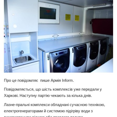
Прикарпаття
Економіка
Політика
Світ
Цікаво
Наука
Технології
Історії
Про це повідомляє пише Армія Inform.
Рецепти
Повідомляється, що шість комплексів уже передали у
Привітання
Харкові. Наступну партію чекають за кілька днів.
Здоров’я
Лазне-пральні комплекси обладнані сучасною технікою,
Події
електрогенераторами й системою підігріву води з
Кримінал