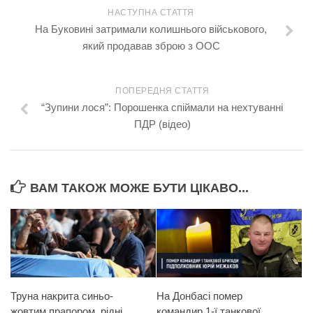
НАСТУПНА СТАТТЯ
На Буковині затримали колишнього військового,
який продавав зброю з ООС
ПОПЕРЕДНЯ СТАТТЯ
“Зупини лося”: Порошенка спіймали на нехтуванні
ПДР (відео)
ВАМ ТАКОЖ МОЖЕ БУТИ ЦІКАВО...
Труна накрита синьо-
На Донбасі помер
жовтим прапором, рідні
командир 1-ї танкової