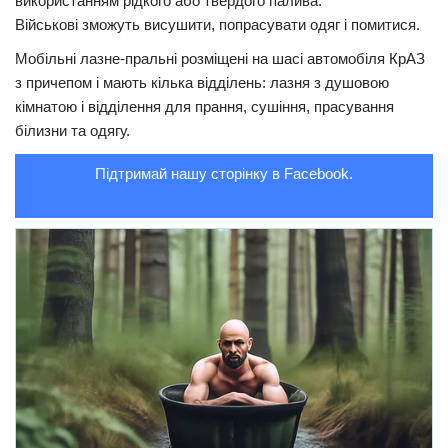
використанням рідкого або твердого палива.
Військові зможуть висушити, попрасувати одяг і помитися.
Трагедії
Мобільні лазне-пральні розміщені на шасі автомобіля КрАЗ
Курйози
з причепом і мають кілька відділень: лазня з душовою
Суспільство
кімнатою і відділення для прання, сушіння, прасування
білизни та одягу.
Культура
Шоу-біз
Підтримай нашу сторінку в Facebook.
#Війна