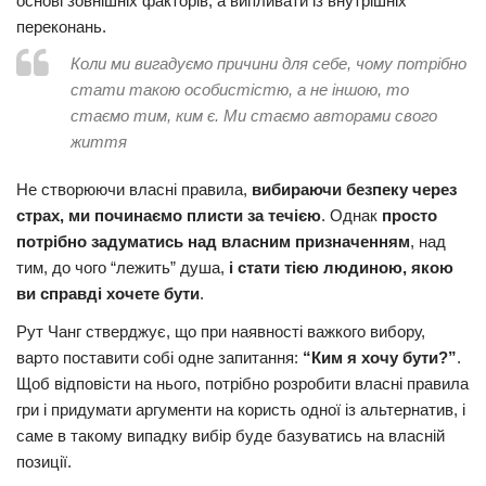
основі зовнішніх факторів, а випливати із внутрішніх
переконань.
Коли ми вигадуємо причини для себе, чому потрібно
стати такою особистістю, а не іншою, то
стаємо тим, ким є. Ми стаємо авторами свого
життя
Не створюючи власні правила,
вибираючи безпеку через
страх, ми починаємо плисти за течією
. Однак
просто
потрібно задуматись над власним призначенням
, над
тим, до чого “лежить” душа,
і стати тією людиною, якою
ви справді хочете бути
.
Рут Чанг стверджує, що при наявності важкого вибору,
варто поставити собі одне запитання:
“Ким я хочу бути?”
.
Щоб відповісти на нього, потрібно розробити власні правила
гри і придумати аргументи на користь одної із альтернатив, і
саме в такому випадку вибір буде базуватись на власній
позиції.