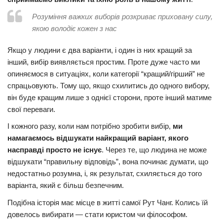
Трагедії
Розуміння важких виборів розкриває приховану силу,
якою володіє кожен з нас
Курйози
Суспільство
Якщо у людини є два варіанти, і один із них кращий за
інший, вибір виявляється простим. Проте дуже часто ми
Культура
опиняємося в ситуаціях, коли категорії “кращий/гірший” не
Шоу-біз
спрацьовують. Тому що, якщо схилитись до одного вибору,
він буде кращим лише з однієї сторони, проте інший матиме
#Війна
свої переваги.
І кожного разу, коли нам потрібно зробити вибір,
ми
намагаємось відшукати найкращий варіант, якого
насправді просто не існує
. Через те, що людина не може
відшукати “правильну відповідь”, вона починає думати, що
недостатньо розумна, і, як результат, схиляється до того
варіанта, який є більш безпечним.
Подібна історія має місце в житті самої Рут Чанг. Колись їй
довелось вибирати — стати юристом чи філософом.