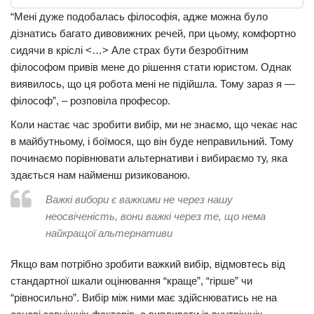
“Мені дуже подобалась філософія, адже можна було
дізнатись багато дивовижних речей, при цьому, комфортно
сидячи в кріслі <…> Але страх бути безробітним
філософом привів мене до рішення стати юристом. Однак
виявилось, що ця робота мені не підійшла. Тому зараз я —
філософ”, – розповіла професор.
Коли настає час зробити вибір, ми не знаємо, що чекає нас
в майбутньому, і боїмося, що він буде неправильний. Тому
починаємо порівнювати альтернативи і вибираємо ту, яка
здається нам найменш ризикованою.
Важкі вибори є важкими не через нашу
неосвіченість, вони важкі через те, що нема
найкращої альтернативи
Якщо вам потрібно зробити важкий вибір, відмовтесь від
стандартної шкали оцінювання “краще”, “гірше” чи
“рівносильно”. Вибір між ними має здійснюватись не на