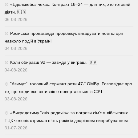
«Едельвейс» чекає. Контракт 18–24 — для тих, хто готовий
діяти. 🇺🇦
06-08-2026
Російська пропаганда продовжує вигадувати нові історії
навколо подій в Україні
04-08-2026
Коли обираєш 92 — завжди у виграші. 🇺🇦
04-08-2026
⁨”Азимут”, головний сержант роти 47-ї ОМБр. Розповідає про
те, що люди все активніше повертаються із СЗЧ.
03-08-2026
«Викрадатиму їхніх родичів»: за погрози сім’ям військових
ТЦК чоловік отримав п’ять років із дворічним випробуванням
31-07-2026