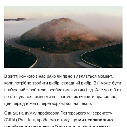
Прикарпаття
Економіка
Політика
Світ
Цікаво
Наука
Технології
В житті кожного з нас рано чи пізно з’являється момент,
Історії
коли потрібно зробити вибір, складний вибір. Він може бути
Рецепти
пов’язаний з роботою, особистим життям і т.д. Але чого б він
не стосувався, якщо ми не знаємо, як вчинити правильно,
Привітання
цей період в житті перетворюється на пекло.
Здоров’я
Однак, на думку професора Ратгерського університету
Події
(США) Рут Чанг, проблема в тому, що
ми неправильно
Кримінал
сприймаємо виклики та їхню роль в нашому житті
.