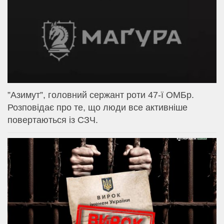
⁨”Азимут”, головний сержант роти 47-ї ОМБр.
Розповідає про те, що люди все активніше
повертаються із СЗЧ.