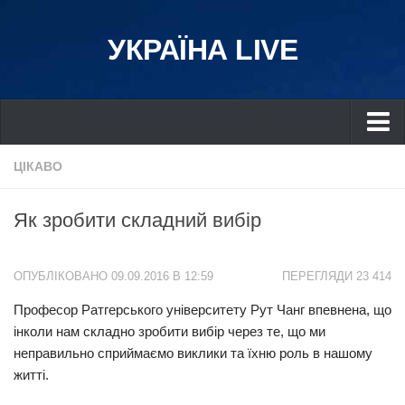
УКРАЇНА LIVE
Україна
ЦІКАВО
Київ
Як зробити складний вибір
Дніпро
Львів
ОПУБЛІКОВАНО 09.09.2016 В 12:59
ПЕРЕГЛЯДИ 23 414
Івано-Франківськ
Професор Ратгерського університету Рут Чанг впевнена, що
Харків
інколи нам складно зробити вибір через те, що ми
Донбас
неправильно сприймаємо виклики та їхню роль в нашому
Одеса
житті.
Схід