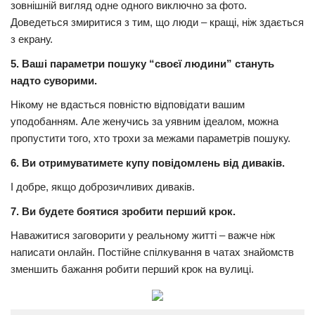
зовнішній вигляд одне одного виключно за фото.
Доведеться змиритися з тим, що люди – кращі, ніж здається
з екрану.
5. Ваші параметри пошуку “своєї людини” стануть
надто суворими.
Нікому не вдасться повністю відповідати вашим
уподобанням. Але женучись за уявним ідеалом, можна
пропустити того, хто трохи за межами параметрів пошуку.
6. Ви отримуватимете купу повідомлень від диваків.
І добре, якщо доброзичливих диваків.
7. Ви будете боятися зробити перший крок.
Наважитися заговорити у реальному житті – важче ніж
написати онлайн. Постійне спілкування в чатах знайомств
зменшить бажання робити перший крок на вулиці.