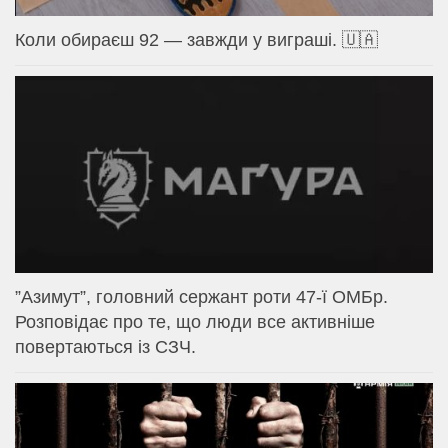
Коли обираєш 92 — завжди у виграші. 🇺🇦
⁨”Азимут”, головний сержант роти 47-ї ОМБр.
Розповідає про те, що люди все активніше
повертаються із СЗЧ.