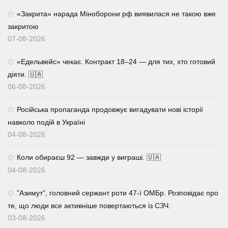
«Закрита» нарада Міноборони рф виявилася не такою вже
закритою
07-08-2026
«Едельвейс» чекає. Контракт 18–24 — для тих, хто готовий
діяти. 🇺🇦
06-08-2026
Російська пропаганда продовжує вигадувати нові історії
навколо подій в Україні
04-08-2026
Коли обираєш 92 — завжди у виграші. 🇺🇦
04-08-2026
⁨”Азимут”, головний сержант роти 47-ї ОМБр. Розповідає про
те, що люди все активніше повертаються із СЗЧ.
03-08-2026