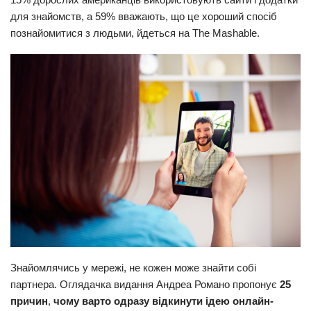
для знайомств, а 59% вважають, що це хороший спосіб
Прикарпаття
познайомитися з людьми, йдеться на The Mashable.
Економіка
Політика
Світ
Цікаво
Наука
Технології
Історії
Рецепти
Привітання
Здоров’я
Знайомлячись у мережі, не кожен може знайти собі
партнера. Оглядачка видання Андреа Романо пропонує
25
Події
причин
,
чому варто одразу відкинути ідею онлайн-
Кримінал