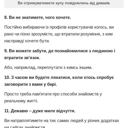
Ви отримуватимете купу повідомлень від диваків.
8. Ви не знатимете, чого хочете.
Постійно вибираючи із профілів користувачів когось, ви
рано чи пізно зрозумієте, що втратили розуміння, з ким
насправді хочете бути.
9. Ви можете забути, де познайомилися з людиною і
втратити зв’язок.
Або, наприклад, переплутати з кимсь іншим.
10. З часом ви будете лякатися, коли хтось спробує
заговорити з вами у барі.
Просто треба пам’ятати про способи знайомств у
реальному житті.
11. Дежавю – дуже миле відчуття.
Ви натраплятимете на тих самих людей у різних додатках
чи сайтах знайомств.