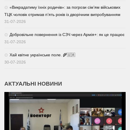
«Викрадатиму їхніх родичів»: за погрози сім’ям військових
ТЦК чоловік отримав п’ять років із дворічним випробуванням
31-07-2026
Добровільне повернення із СЗЧ через Армія+: як це працює
31-07-2026
Хай квітне українське поле. 🌾🇺🇦
30-07-2026
АКТУАЛЬНІ НОВИНИ