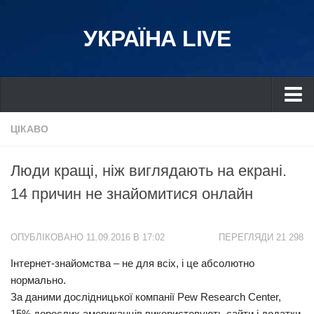
УКРАЇНА LIVE
Україна
ЦІКАВО
Київ
Люди кращі, ніж виглядають на екрані.
Дніпро
14 причин не знайомитися онлайн
Львів
Івано-Франківськ
ОПУБЛІКОВАНО 11.09.2016 В 17:02
ПЕРЕГЛЯДИ 21 298
Харків
Інтернет-знайомства – не для всіх, і це абсолютно
Донбас
нормально.
Одеса
За даними дослідницької компанії Pew Research Center,
Схід
15% дорослих американців використовують сайти і додатки