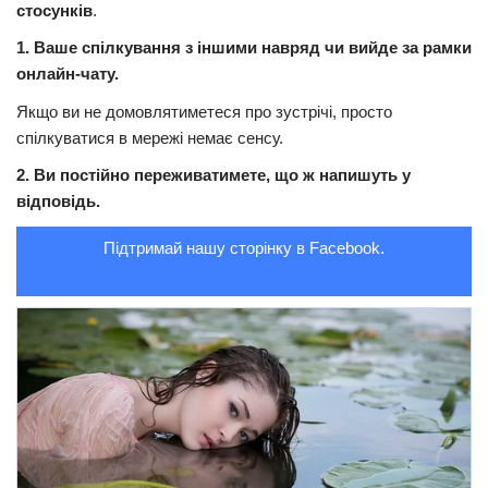
стосунків
.
Трагедії
1. Ваше спілкування з іншими навряд чи вийде за рамки
Курйози
онлайн-чату.
Суспільство
Якщо ви не домовлятиметеся про зустрічі, просто
спілкуватися в мережі немає сенсу.
Культура
2. Ви постійно переживатимете, що ж напишуть у
Шоу-біз
відповідь.
#Війна
Підтримай нашу сторінку в Facebook.