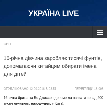
УКРАЇНА LIVE
Україна
СВІТ
Київ
16-річна дівчина заробляє тисячі фунтів,
Дніпро
допомагаючи китайцям обирати імена
Львів
для дітей
Івано-Франківськ
Харків
ОПУБЛІКОВАНО 12.09.2016 В 23:51
ПЕРЕГЛЯДИ 18 998
Донбас
16-річна британка Бо Джессоп допомогла назвати понад 200
Одеса
тисяч немовлят, народжених у Китаї.
Схід