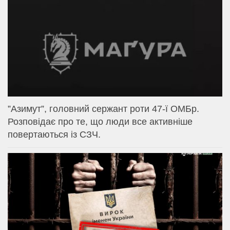
⁨”Азимут”, головний сержант роти 47-ї ОМБр.
Розповідає про те, що люди все активніше
повертаються із СЗЧ.