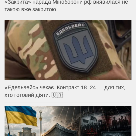
«Закрита» нарада Міноборони рф виявилася не
такою вже закритою
«Едельвейс» чекає. Контракт 18–24 — для тих,
хто готовий діяти. 🇺🇦