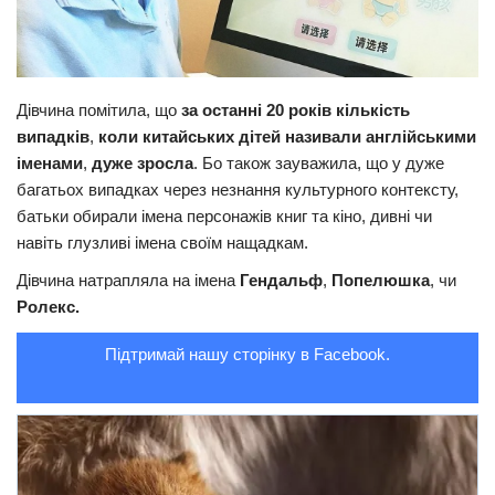
Трагедії
Курйози
Суспільство
Дівчина помітила, що
за останні 20 років кількість
випадків
,
коли китайських дітей називали англійськими
Культура
іменами
,
дуже зросла
. Бо також зауважила, що у дуже
багатьох випадках через незнання культурного контексту,
Шоу-біз
батьки обирали імена персонажів книг та кіно, дивні чи
#Війна
навіть глузливі імена своїм нащадкам.
Дівчина натрапляла на імена
Гендальф
,
Попелюшка
, чи
Ролекс.
Підтримай нашу сторінку в Facebook.