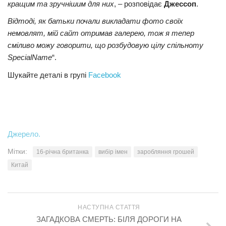
кращим та зручнішим для них
, – розповідає
Джессоп
.
Відтоді, як батьки почали викладати фото своїх
немовлят, мій сайт отримав галерею, тож я тепер
сміливо можу говорити, що розбудовую цілу спільноту
SpecialName
“.
Шукайте деталі в групі
Facebook
Джерело.
Мітки:
16-річна британка
вибір імен
заробляння грошей
Китай
НАСТУПНА СТАТТЯ
ЗАГАДКОВА СМЕРТЬ: БІЛЯ ДОРОГИ НА