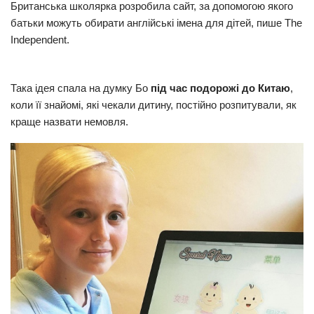
Британська школярка розробила сайт, за допомогою якого
Прикарпаття
батьки можуть обирати англійські імена для дітей, пише The
Independent.
Економіка
Політика
Така ідея спала на думку Бо
під час подорожі до Китаю
,
Світ
коли її знайомі, які чекали дитину, постійно розпитували, як
краще назвати немовля.
Цікаво
Наука
Технології
Історії
Рецепти
Привітання
Здоров’я
Події
Кримінал