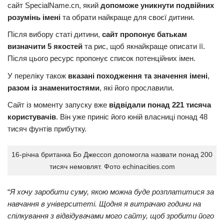
сайт SpecialName.cn, який
допоможе уникнути подвійних
розумінь імені
та обрати найкраще для своєї дитини.
Після вибору статі дитини,
сайт пропонує батькам
визначити 5 якостей
та рис, щоб якнайкраще описати її.
Після цього ресурс пропонує список потенційних імен.
У переліку також
вказані походження та значення імені
,
разом із знаменитостями
, які його прославили.
Сайт із моменту запуску вже
відвідали понад 221 тисяча
користувачів
. Він уже приніс його юній власниці понад 48
тисяч фунтів прибутку.
16-річна британка Бо Джессоп допомогла назвати понад 200
тисяч немовлят. Фото echinacities.com
“
Я хочу заробити суму, якою можна буде розплатитися за
навчання в університеті. Щодня я витрачаю години на
спілкування з відвідувачами мого сайту, щоб зробити його