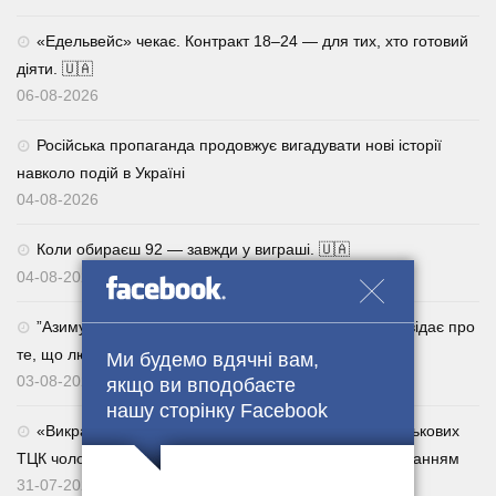
«Едельвейс» чекає. Контракт 18–24 — для тих, хто готовий
діяти. 🇺🇦
06-08-2026
Російська пропаганда продовжує вигадувати нові історії
навколо подій в Україні
04-08-2026
Коли обираєш 92 — завжди у виграші. 🇺🇦
04-08-2026
⁨”Азимут”, головний сержант роти 47-ї ОМБр. Розповідає про
те, що люди все активніше повертаються із СЗЧ.
Ми будемо вдячні вам,
03-08-2026
якщо ви вподобаєте
нашу сторінку Facebook
«Викрадатиму їхніх родичів»: за погрози сім’ям військових
ТЦК чоловік отримав п’ять років із дворічним випробуванням
31-07-2026