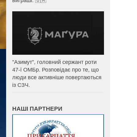
виграші. 🇺🇦
⁨”Азимут”, головний сержант роти
47-ї ОМБр. Розповідає про те, що
люди все активніше повертаються
із СЗЧ.
НАШІ ПАРТНЕРИ