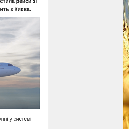
стила рейси зі
ить з Києва.
пні у системі