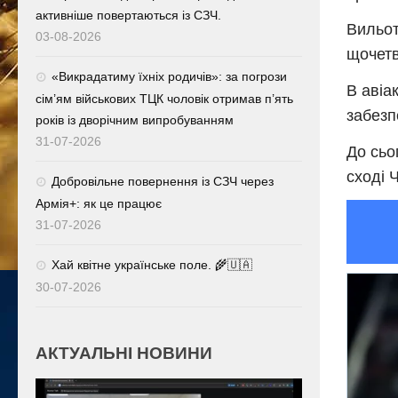
активніше повертаються із СЗЧ.
Вильот
03-08-2026
щочетв
«Викрадатиму їхніх родичів»: за погрози
В авіа
сім’ям військових ТЦК чоловік отримав п’ять
забезп
років із дворічним випробуванням
31-07-2026
До сьо
сході Ч
Добровільне повернення із СЗЧ через
Армія+: як це працює
31-07-2026
Хай квітне українське поле. 🌾🇺🇦
30-07-2026
АКТУАЛЬНІ НОВИНИ