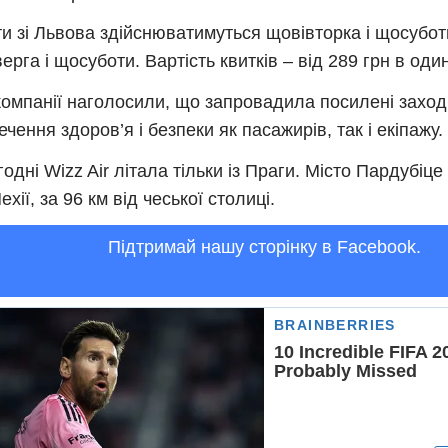
и зі Львова здійснюватимуться щовівторка і щосуботи
ерга і щосуботи. Вартість квитків – від 289 грн в один
компанії наголосили, що запровадила посилені заходи
ечення здоров’я і безпеки як пасажирів, так і екіпажу.
годні Wizz Air літала тільки із Праги. Місто Пардубіц
ехії, за 96 км від чеської столиці.
Підтримай нашу сторінку в Facebook.