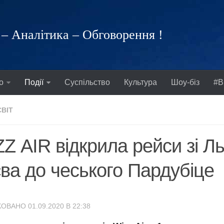
– Аналітика – Обговорення !
о
Події
Суспільство
Культура
Шоу-біз
#В
СВІТ
Z АIR відкрила рейси зі Л
ва до чеського Пардубіце
ОВАНО 01.09.2020 В 22:38