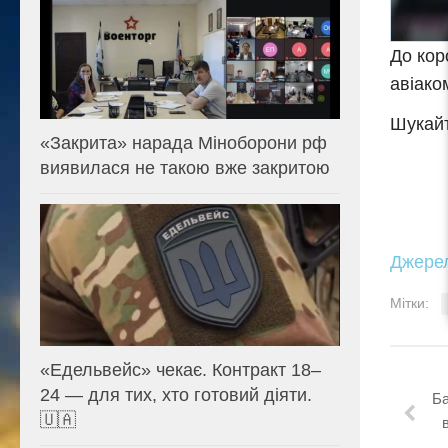
До кор
авіако
Шукайт
«Закрита» нарада Міноборони рф
виявилася не такою вже закритою
Джере
Мітки:
«Едельвейс» чекає. Контракт 18–
24 — для тих, хто готовий діяти.
Ба
🇺🇦