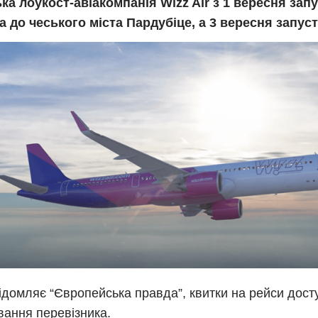
ка лоукост-авіакомпанія Wizz Air з 1 вересня запу
 до чеського міста Пардубіце, а 3 вересня запуст
ідомляє “Європейська правда”, квитки на рейси досту
ання перевізника.