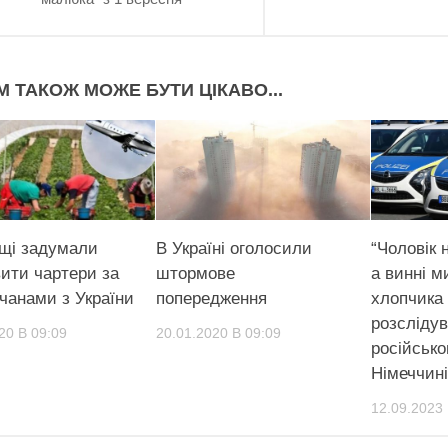
М ТАКОЖ МОЖЕ БУТИ ЦІКАВО...
щі задумали
В Україні оголосили
“Чоловік 
вити чартери за
штормове
а винні м
тчанами з України
попередження
хлопчика 
розсліду
20 В 09:09
20.01.2020 В 09:09
російсько
Німеччині
12.09.2023 