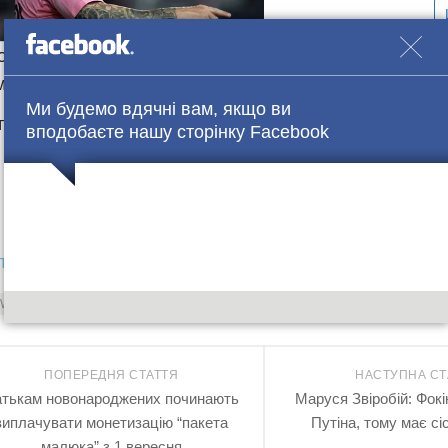
онавірусної кризи рейси із Києва в Пардубіце викону
мпанія SkyUp Airlines.
Ми будемо вдячні вам, якщо ви
е деталі в групі
Facebook
вподобаєте нашу сторінку Facebook
ло.
Wizz Air
рейси
чехія
ПОПЕРЕДНЯ СТАТТЯ
НАСТУПНА СТ
тькам новонароджених починають
Маруся Звіробій: Фокі
виплачувати монетизацію “пакета
Путіна, тому має сіс
малюка” з 1 вересня