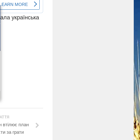
вала українська
АТТЯ
н втілює план
ти за грати