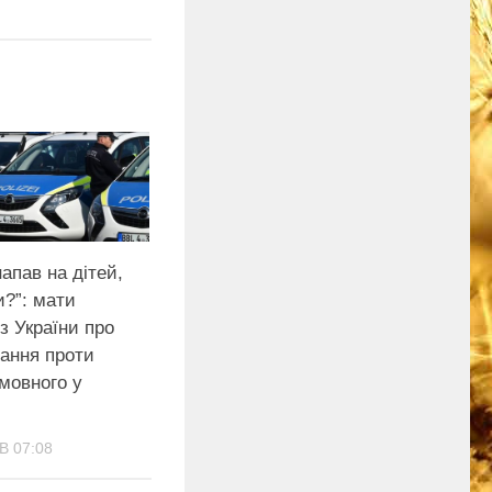
напав на дітей,
и?”: мати
з України про
вання проти
мовного у
В 07:08