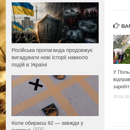
ВА
Російська пропаганда продовжує
вигадувати нові історії навколо
подій в Україні
У Поль
відпра
заробі
28.04.20
Коли обираєш 92 — завжди у