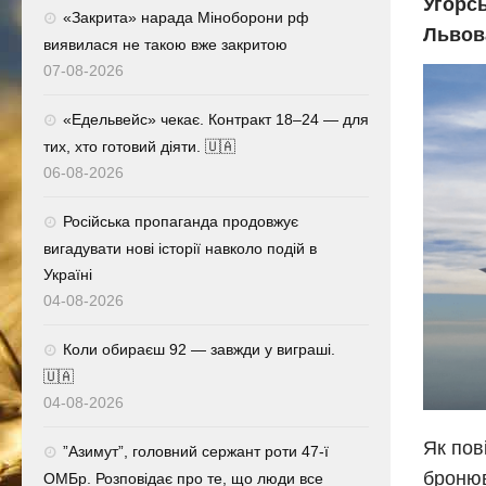
Угорсь
«Закрита» нарада Міноборони рф
Львова
виявилася не такою вже закритою
07-08-2026
«Едельвейс» чекає. Контракт 18–24 — для
тих, хто готовий діяти. 🇺🇦
06-08-2026
Російська пропаганда продовжує
вигадувати нові історії навколо подій в
Україні
04-08-2026
Коли обираєш 92 — завжди у виграші.
🇺🇦
04-08-2026
Як пов
⁨”Азимут”, головний сержант роти 47-ї
бронюв
ОМБр. Розповідає про те, що люди все