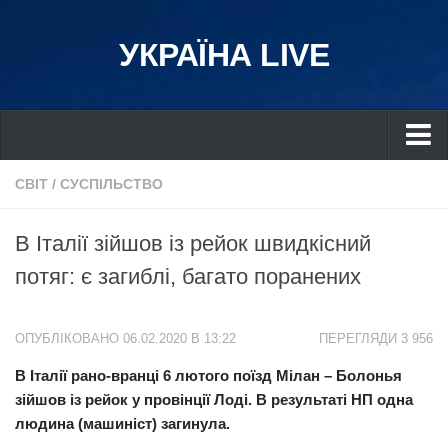
УКРАЇНА LIVE
Україна
СВІТ
/
СУСПІЛЬСТВО
Київ
В Італії зійшов із рейок швидкісний
Дніпро
потяг: є загиблі, багато поранених
Львів
Івано-Франківськ
ОПУБЛІКОВАНО 06.02.2020 В 13:22
ПЕРЕГЛЯДИ 3 956
Харків
В Італії рано-вранці 6 лютого поїзд Мілан – Болонья
Донбас
зійшов із рейок у провінції Лоді. В результаті НП одна
Одеса
людина (машиніст) загинула.
Схід