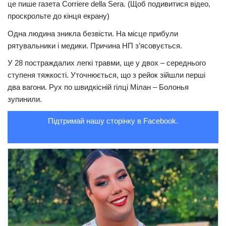
це пише газета Corriere della Sera. (Щоб подивитися відео,
проскрольте до кінця екрану)
Трагедії
Курйози
Одна людина зникла безвісти. На місце прибули
рятувальники і медики. Причина НП з’ясовується.
Суспільство
У 28 постраждалих легкі травми, ще у двох – середнього
Культура
ступеня тяжкості. Уточнюється, що з рейок зійшли перші
два вагони. Рух по швидкісній гілці Мілан – Болонья
Шоу-біз
зупинили.
#Війна
Підтримай нашу сторінку в Facebook.