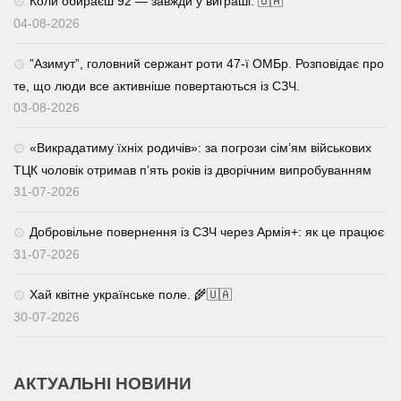
Коли обираєш 92 — завжди у виграші. 🇺🇦
04-08-2026
⁨”Азимут”, головний сержант роти 47-ї ОМБр. Розповідає про
те, що люди все активніше повертаються із СЗЧ.
03-08-2026
«Викрадатиму їхніх родичів»: за погрози сім’ям військових
ТЦК чоловік отримав п’ять років із дворічним випробуванням
31-07-2026
Добровільне повернення із СЗЧ через Армія+: як це працює
31-07-2026
Хай квітне українське поле. 🌾🇺🇦
30-07-2026
АКТУАЛЬНІ НОВИНИ