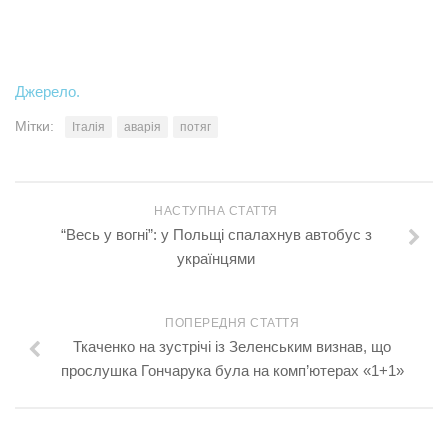
Джерело.
Мітки:
Італія
аварія
потяг
НАСТУПНА СТАТТЯ
“Весь у вогні”: у Польщі спалахнув автобус з
українцями
ПОПЕРЕДНЯ СТАТТЯ
Ткаченко на зустрічі із Зеленським визнав, що
прослушка Гончарука була на комп’ютерах «1+1»