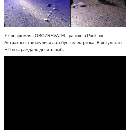
Як повідомляв OBOZREVATEL, раніше в Росії під
Астраханню зіткнулися автобус і електричка. В результаті
НП постраждало десять осіб.