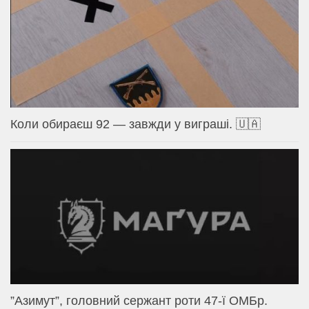
Коли обираєш 92 — завжди у виграші. 🇺🇦
⁨”Азимут”, головний сержант роти 47-ї ОМБр.