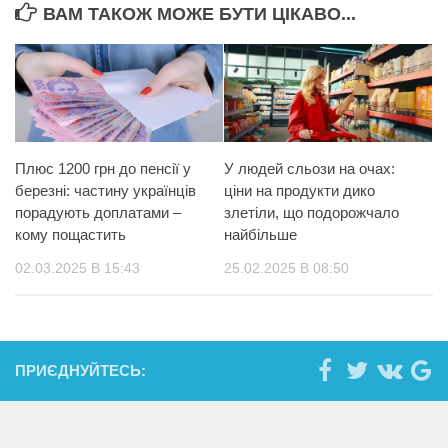
ВАМ ТАКОЖ МОЖЕ БУТИ ЦІКАВО...
Плюс 1200 грн до пенсії у
У людей сльози на очах: ​​
березні: частину українців
ціни на продукти дико
порадують доплатами –
злетіли, що подорожчало
кому пощастить
найбільше
02.03.2025 В 15:43
25.02.2025 В 08:50
ПРИЄДНУЙТЕСЬ: