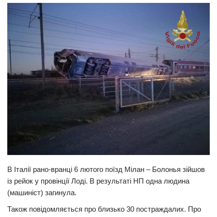
Прикарпаття
Економіка
Політика
Світ
Цікаво
Наука
Технології
Історії
Рецепти
Привітання
В Італії рано-вранці 6 лютого поїзд Мілан – Болонья зійшов
із рейок у провінції Лоді. В результаті НП одна людина
Здоров’я
(машиніст) загинула.
Події
Також повідомляється про близько 30 постраждалих. Про
Кримінал