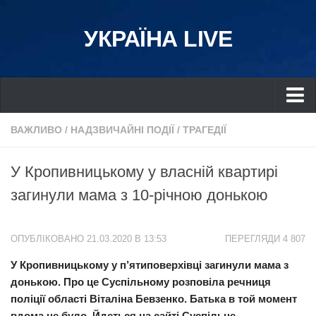
УКРАЇНА LIVE
Україна
ВАЖЛИВО
/
НАДЗВИЧАЙНІ ПОДІЇ
/
ТРАГЕДІЇ
Київ
У Кропивницькому у власній квартирі
Дніпро
загинули мама з 10-річною донькою
Львів
Івано-Франківськ
ОПУБЛІКОВАНО 21.03.2020 В 13:53
ПЕРЕГЛЯДИ 4 807
Харків
У Кропивницькому у п’ятиповерхівці загинули мама з
Донбас
донькою. Про це Суспільному розповіла речниця
Одеса
поліції області Віталіна Бевзенко. Батька в той момент
Схід
вдома не було. Йдеться на сайті Суспільне.