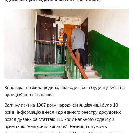
Прикарпаття
Економіка
Політика
Світ
Цікаво
Наука
Технології
Історії
Квартира, де жила родина, знаходиться в будинку №1а на
Рецепти
вулиці Євгена Тельнова.
Привітання
Загинула жінка 1987 року народження, дівчинці було 10
Здоров’я
років. Інформацію внесли до єдиного реєстру досудових
розслідувань за статтею 115 кримінального кодексу з
Події
приміткою ”нещасний випадок”. Речниця служби з
Кримінал