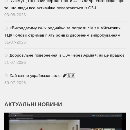
⁨”Азимут”, головний сержант роти 47-ї ОМБр. Розповідає про
те, що люди все активніше повертаються із СЗЧ.
03-08-2026
«Викрадатиму їхніх родичів»: за погрози сім’ям військових
ТЦК чоловік отримав п’ять років із дворічним випробуванням
31-07-2026
Добровільне повернення із СЗЧ через Армія+: як це працює
31-07-2026
Хай квітне українське поле. 🌾🇺🇦
30-07-2026
АКТУАЛЬНІ НОВИНИ