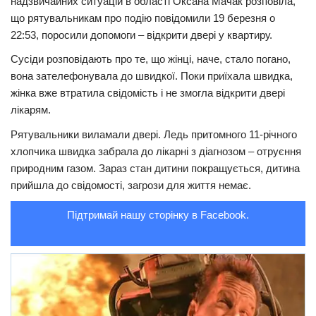
надзвичайних ситуацій в області Оксана Мачак розповіла,
що рятувальникам про подію повідомили 19 березня о
Трагедії
22:53, поросили допомоги – відкрити двері у квартиру.
Курйози
Сусіди розповідають про те, що жінці, наче, стало погано,
Суспільство
вона зателефонувала до швидкої. Поки приїхала швидка,
жінка вже втратила свідомість і не змогла відкрити двері
Культура
лікарям.
Шоу-біз
Рятувальники виламали двері. Ледь притомного 11-річного
#Війна
хлопчика швидка забрала до лікарні з діагнозом – отруєння
природним газом. Зараз стан дитини покращується, дитина
прийшла до свідомості, загрози для життя немає.
Підтримай нашу сторінку в Facebook.