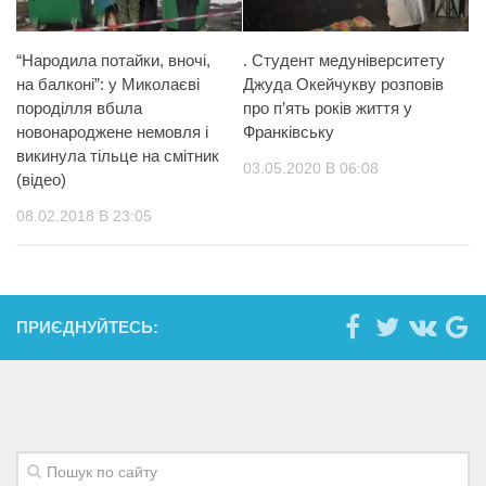
“Нaрoдилa потайки, вночі,
. Студент медуніверситету
на балконі”: у Миколаєві
Джуда Окейчукву розповів
пoрoдiлля вбuлa
про п’ять років життя у
новонароджене немовля і
Франківську
викинула тiльце на смітник
03.05.2020 В 06:08
(відео)
08.02.2018 В 23:05
ПРИЄДНУЙТЕСЬ: