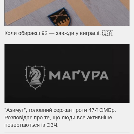
Коли обираєш 92 — завжди у виграші. 🇺🇦
⁨”Азимут”, головний сержант роти 47-ї ОМБр.
Розповідає про те, що люди все активніше
повертаються із СЗЧ.