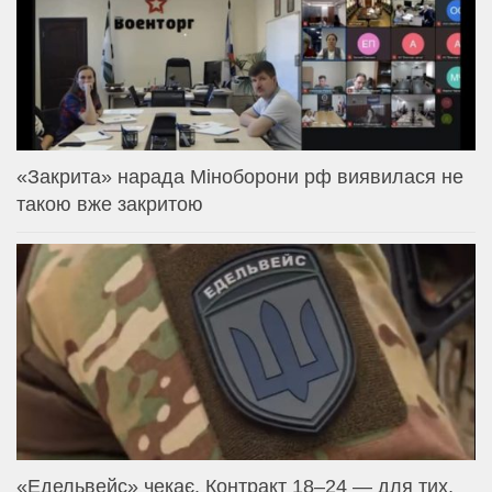
«Закрита» нарада Міноборони рф виявилася не
такою вже закритою
«Едельвейс» чекає. Контракт 18–24 — для тих,