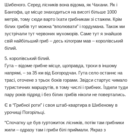
Шибеного. Серед лісників вона відома, як Чахани. Як і
Бангофа, це місце знаходиться на висоті більше 1000
метрів, тому сюди варто їхати грибникам зі стажем. Крім
білих грибів тут можна “вполювати” і гордумана. Також ми
зустрічали тут червоних мухоморів. Саме тут я знайшов
свій найбільший гриб – десь кілограм мав – королівський
білий.
5. королівський білий.
Гута – відоме грибне місце, щоправда, трохи в іншому
напрямі, – за 35 км від Богородчан. Гута село останнє на
трасі, оточене з трьох боків горами. Звідси стартує чимало
туристичних маршрутів, в тому числі і грибних. Їздили туди
пару років підряд і без білих грибів ніколи не повертались.
Є в “Грибної роти” і своя штаб-квартира в Шибеному в
урочищі Погорільці.
“Спочатку це був гуртожиток лісників, потім там грибники
жили – одразу там і гриби білі приймали. Якраз з