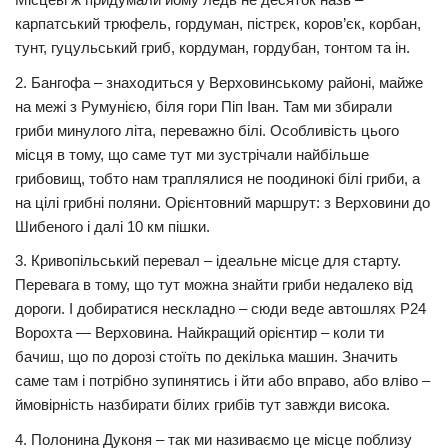
карпатський трюфель, гордуман, пістрєк, коров’єк, корбан,
тунт, гуцульський гриб, кордуман, гордубан, тонтом та ін.
2. Бангофа – знаходиться у Верховинському районі, майже
на межі з Румунією, біля гори Піп Іван. Там ми збирали
гриби минулого літа, переважно білі. Особливість цього
місця в тому, що саме тут ми зустрічали найбільше
грибовищ, тобто нам траплялися не поодинокі білі гриби, а
на цілі грибні поляни. Орієнтовний маршрут: з Верховини до
Шибеного і далі 10 км пішки.
3. Кривопільський перевал – ідеальне місце для старту.
Перевага в тому, що тут можна знайти гриби недалеко від
дороги. І добиратися нескладно – сюди веде автошлях Р24
Ворохта — Верховина. Найкращий орієнтир – коли ти
бачиш, що по дорозі стоїть по декілька машин. Значить
саме там і потрібно зупинятись і йти або вправо, або вліво –
ймовірність назбирати білих грибів тут завжди висока.
4. Полонина Дуконя – так ми називаємо це місце поблизу