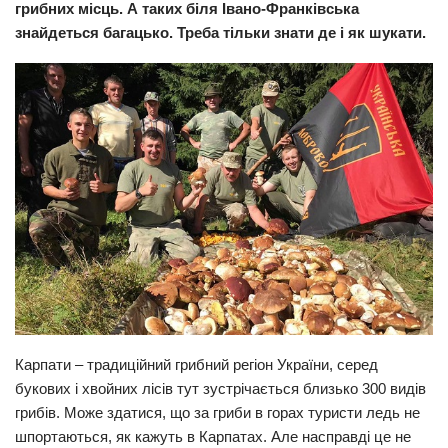
грибних місць. А таких біля Івано-Франківська
Прикарпаття
знайдеться багацько. Треба тільки знати де і як шукати.
Економіка
Політика
Світ
Цікаво
Наука
Технології
Історії
Рецепти
Привітання
Карпати – традиційний грибний регіон України, серед
Здоров’я
букових і хвойних лісів тут зустрічається близько 300 видів
Події
грибів. Може здатися, що за гриби в горах туристи ледь не
шпортаються, як кажуть в Карпатах. Але насправді це не
Кримінал