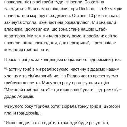
навколишніх гір всі гриби туди і зносили. Бо хатина
заходиться біля самого підніжжя гори Піп Іван – за 40 метрів
починається маршрут сходження. Останні 10 років ця хата
закинута стояла. Вже частина розвалилася. Ми знайшли
власника і домовилися, що вона стане нашою штаб-
квартирою. Ми там минулого року ремонт зробили: світло
провели, вікна повкладали, дах перекрили”, – розповідає
командир грибної роти.
Проєкт працює за концепцією соціального підприємництва.
“Частину грибів ми реалізовуємо, частину віддаємо нашим
хлопцям та сім’ям загиблих. На Різдво часто презентуємо
грибочки до свята. Минулого року організували акцію
“Миколай грибної роти” – це вияв нашої уваги і підтримки”, –
додає Абрамів.
Минулого року “Грибна рота” зібрала тонну грибів, цьогоріч
плани грандіозніші.
“Якщо щодня в ліс ходити, то завжди буде результат,