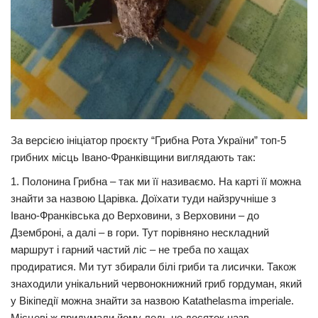
За версією ініціатор проєкту “Грибна Рота України” топ-5
грибних місць Івано-Франківщини виглядають так:
1. Полонина Грибна – так ми її називаємо. На карті її можна
знайти за назвою Царівка. Доїхати туди найзручніше з
Івано-Франківська до Верховини, з Верховини – до
Дземброні, а далі – в гори. Тут порівняно нескладний
маршрут і гарний частий ліс – не треба по хащах
продиратися. Ми тут збирали білі гриби та лисички. Також
знаходили унікальний червонокнижний гриб гордуман, який
у Вікіпедії можна знайти за назвою Katathelasma imperiale.
Місцеві ж придумали йому ледь не десяток назв –