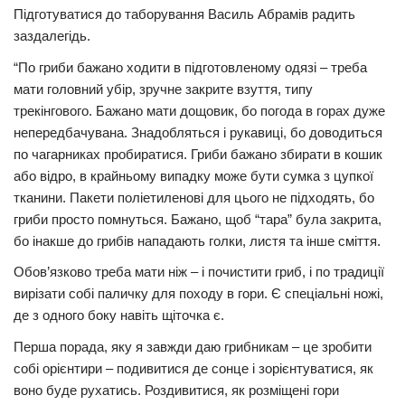
Підготуватися до таборування Василь Абрамів радить
заздалегідь.
“По гриби бажано ходити в підготовленому одязі – треба
мати головний убір, зручне закрите взуття, типу
трекінгового. Бажано мати дощовик, бо погода в горах дуже
непередбачувана. Знадобляться і рукавиці, бо доводиться
по чагарниках пробиратися. Гриби бажано збирати в кошик
або відро, в крайньому випадку може бути сумка з цупкої
тканини. Пакети поліетиленові для цього не підходять, бо
гриби просто помнуться. Бажано, щоб “тара” була закрита,
бо інакше до грибів нападають голки, листя та інше сміття.
Обов’язково треба мати ніж – і почистити гриб, і по традиції
вирізати собі паличку для походу в гори. Є спеціальні ножі,
де з одного боку навіть щіточка є.
Перша порада, яку я завжди даю грибникам – це зробити
собі орієнтири – подивитися де сонце і зорієнтуватися, як
воно буде рухатись. Роздивитися, як розміщені гори