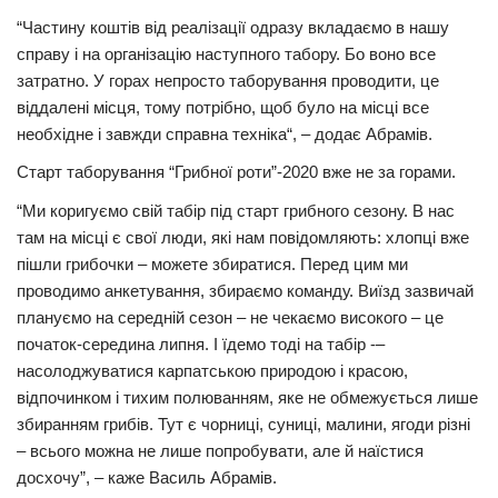
“Частину коштів від реалізації одразу вкладаємо в нашу
справу і на організацію наступного табору. Бо воно все
затратно. У горах непросто таборування проводити, це
віддалені місця, тому потрібно, щоб було на місці все
необхідне і завжди справна техніка“, – додає Абрамів.
Старт таборування “Грибної роти”-2020 вже не за горами.
“Ми коригуємо свій табір під старт грибного сезону. В нас
там на місці є свої люди, які нам повідомляють: хлопці вже
пішли грибочки – можете збиратися. Перед цим ми
проводимо анкетування, збираємо команду. Виїзд зазвичай
плануємо на середній сезон – не чекаємо високого – це
початок-середина липня. І їдемо тоді на табір -–
насолоджуватися карпатською природою і красою,
відпочинком і тихим полюванням, яке не обмежується лише
збиранням грибів. Тут є чорниці, суниці, малини, ягоди різні
– всього можна не лише попробувати, але й наїстися
досхочу”, – каже Василь Абрамів.