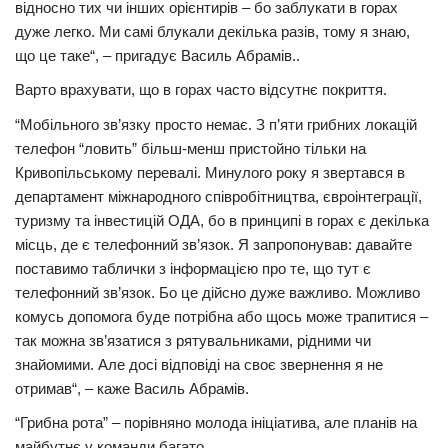
відносно тих чи інших орієнтирів – бо заблукати в горах
дуже легко. Ми самі блукали декілька разів, тому я знаю,
що це таке“, – пригадує Василь Абрамів..
Варто врахувати, що в горах часто відсутнє покриття.
“Мобільного зв’язку просто немає. З п’яти грибних локацій
телефон “ловить” більш-менш пристойно тільки на
Кривопільському перевалі. Минулого року я звертався в
департамент міжнародного співробітництва, євроінтеграції,
туризму та інвестицій ОДА, бо в принципі в горах є декілька
місць, де є телефонний зв’язок. Я запропонував: давайте
поставимо таблички з інформацією про те, що тут є
телефонний зв’язок. Бо це дійсно дуже важливо. Можливо
комусь допомога буде потрібна або щось може трапитися –
так можна зв’язатися з рятувальниками, рідними чи
знайомими. Але досі відповіді на своє звернення я не
отримав“, – каже Василь Абрамів.
“Грибна рота” – порівняно молода ініціатива, але планів на
майбутнє у команди багато.