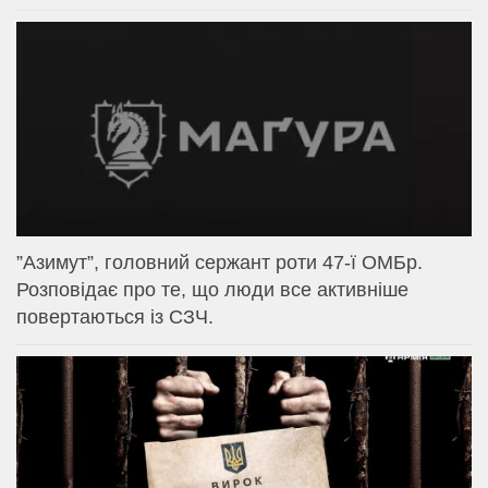
⁨”Азимут”, головний сержант роти 47-ї ОМБр.
Розповідає про те, що люди все активніше
повертаються із СЗЧ.