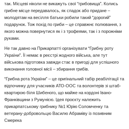
так. Місцеві ніколи не викажуть свої “грибовища”. Колись
Трагедії
грибне місце передавалось, як спадок або придане –
молодятам на весілля батьки робили такий “дорогий”
Курйози
подарунок. Тож похід по гриби – це справжнє полювання, з
Суспільство
якого можна повернутися як і з трофеями, так і з порожніми
руками.
Культура
Не так давно на Прикарпатті організувати “Грибну роту
Шоу-біз
України”. Її немає в реєстрі жодного війська, але тут
#Війна
військова підготовка завжди стає в пригоді для успішного
виконання головної місії – збирання грибів.
“Грибна рота України” – це оригінальний табір реабілітації та
відпочинку для учасників АТО-ООС та волонтерів зі штаб-
квартирою біля Шибеного, що майже на кордоні Івано-
Франківщини з Румунією. Ідея проєкту належить
прикарпатському грибнику №1 Юрію Соломченку та
ветерану-добровольцю Василю Абраміву із позивним
Смерека