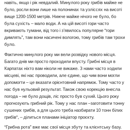
навіть, якщо і рік невдалий. Минулого року грибів майже не
було, росли вони лише на полонинах та узліссях на висоті
вище 1200-1500 метрів. Нижче майже нічого не було, бо
була сухість – мало води. А на цій висоті гори часто
вкривають тумани, від того і з’явилось популярне “гори
димлять”, там вони насичені вологою, тому грибів там трохи
було.
Фактично минулого року ми вели розвідку нового місця.
Багато днів ми просто проходили впусту. Грибні місця в
Карпатах ніхто вам ніколи не викаже. З нами часто ходили
місцеві, які нас проводили, але єдине, що чим вони могли
допомогти – це вказати орієнтовний напрямок. Тому часто у
нас був нульовий результат. Також свою корекцію внесла
погода – не було дощів, ліс просто був сухий. Цього року
прогнозують грибний рік. Тому у нас план –заготовити тонну
сушених грибів, а для цього треба назбирати 10 тонн білих
грибів“, – ділиться планами ініціатор проєкту.
“Грибна рота” вже має свої місця збуту та клієнтську базу.