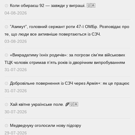
Коли обираєш 92 — завжди у виграші. 🇺🇦
04-08-2026
⁨”Азимут”, головний сержант роти 47-ї ОМБр. Розповідає про
те, що люди все активніше повертаються із СЗЧ.
03-08-2026
«Викрадатиму їхніх родичів»: за погрози сім’ям військових
ТЦК чоловік отримав п’ять років із дворічним випробуванням
31-07-2026
Добровільне повернення із СЗЧ через Армія+: як це працює
31-07-2026
Хай квітне українське поле. 🌾🇺🇦
30-07-2026
Медведчуку оголосили нову підозру
29-07-2026