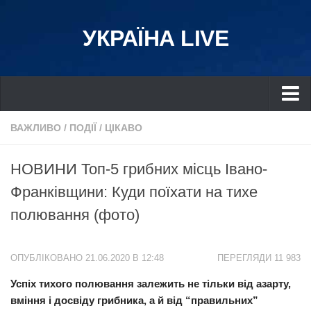
УКРАЇНА LIVE
Україна
ВАЖЛИВО
/
ПОДІЇ
/
ЦІКАВО
Київ
НОВИНИ Топ-5 грибних місць Івано-
Дніпро
Франківщини: Куди поїхати на тихе
Львів
полювання (фото)
Івано-Франківськ
Харків
ОПУБЛІКОВАНО 21.06.2020 В 12:48
ПЕРЕГЛЯДИ 11 983
Донбас
Успіх тихого полювання залежить не тільки від азарту,
Одеса
вміння і досвіду грибника, а й від “правильних”
Схід