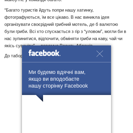
“Багато туристів йдуть попри нашу хатинку,
фотографуються, їм все цікаво. В нас виникла ідея
організувати своєрідний грибний мотель, де б валютою
були гриби. Всі хто спускається з гір з “уловом”, могли би в
нас зупинитися, відпочити, обміняти гриби на каву, чай чи
якісь сувеніри”, – резюмує Василь Абрамів.
До табору можуть долучитися не тільки АТО-вці.
Ми будемо вдячні вам,
якщо ви вподобаєте
нашу сторінку Facebook