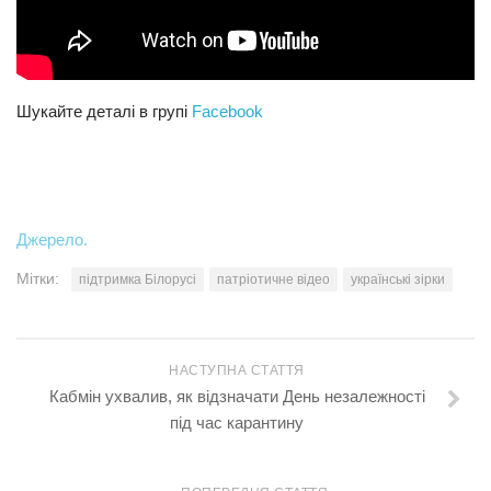
Шукайте деталі в групі
Facebook
Джерело.
Мітки:
підтримка Білорусі
патріотичне відео
українські зірки
НАСТУПНА СТАТТЯ
Кабмін ухвалив, як відзначати День незалежності
під час карантину