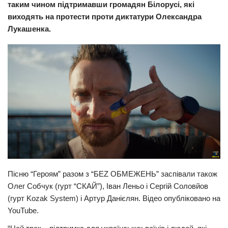
таким чином підтримавши громадян Білорусі, які
Прикарпаття
виходять на протести проти диктатури Олександра
Лукашенка.
Економіка
Політика
Світ
Цікаво
Наука
Технології
Історії
Рецепти
Пісню “Героям” разом з “БЕZ ОБМЕЖЕНЬ” заспівали також
Привітання
Олег Собчук (гурт “СКАЙ”), Іван Леньо і Сергій Соловйов
Здоров’я
(гурт Kozak System) і Артур Данієлян. Відео опубліковано на
Події
YouTube.
Кримінал