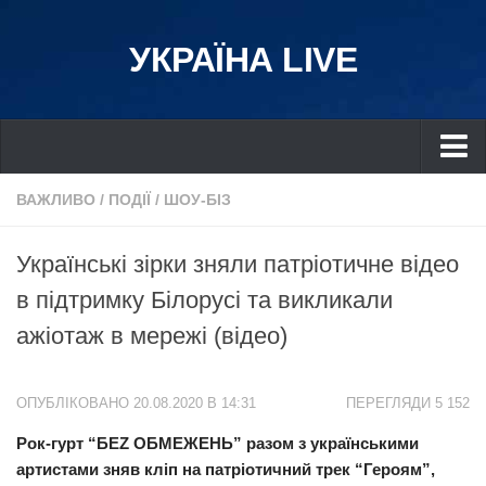
УКРАЇНА LIVE
Україна
ВАЖЛИВО
/
ПОДІЇ
/
ШОУ-БІЗ
Київ
Українські зірки зняли патріотичне відео
Дніпро
в підтримку Білорусі та викликали
Львів
ажіотаж в мережі (відео)
Івано-Франківськ
Харків
ОПУБЛІКОВАНО 20.08.2020 В 14:31
ПЕРЕГЛЯДИ 5 152
Донбас
Рок-гурт “БЕZ ОБМЕЖЕНЬ” разом з українськими
Одеса
артистами зняв кліп на патріотичний трек “Героям”,
Схід