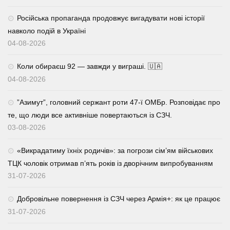
Російська пропаганда продовжує вигадувати нові історії
навколо подій в Україні
04-08-2026
Коли обираєш 92 — завжди у виграші. 🇺🇦
04-08-2026
⁨”Азимут”, головний сержант роти 47-ї ОМБр. Розповідає про
те, що люди все активніше повертаються із СЗЧ.
03-08-2026
«Викрадатиму їхніх родичів»: за погрози сім’ям військових
ТЦК чоловік отримав п’ять років із дворічним випробуванням
31-07-2026
Добровільне повернення із СЗЧ через Армія+: як це працює
31-07-2026