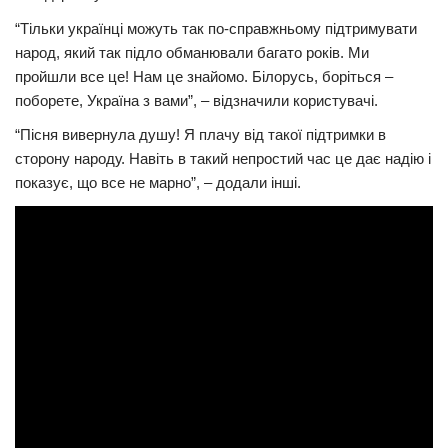
“Тільки українці можуть так по-справжньому підтримувати
народ, який так підло обманювали багато років. Ми
пройшли все це! Нам це знайомо. Білорусь, боріться –
поборете, Україна з вами”, – відзначили користувачі.
“Пісня вивернула душу! Я плачу від такої підтримки в
сторону народу. Навіть в такий непростий час це дає надію і
показує, що все не марно”, – додали інші.