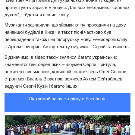
“Цей трек – підтримка для українських воїнів і людей, які
протестують зараз в Білорусі. Для всіх незламних і сильних
Трагедії
духом”, – йдеться в описі кліпу.
Курйози
Музиканти зазначили, що зйомки кліпу проходили на даху
Суспільство
найвищої будівлі в Києві, а текст пісні частково був
перекладений також і на білоруську мову. Режисером кліпу
Культура
є Артем Григорян. Автор тексту і музики – Сергій Танчинець.
Шоу-біз
Відзначимо, в відео також знялися багато українських
#Війна
знаменитостей, серед яких – шоумен Сергій Притула,
режисер і письменник, колишній політв’язень Олег Сенцов,
стронгмен Василь Вірастюк, режисер Ахтем Сейтаблаєв,
ведучий Сергій Кузін і багато інших.
Підтримай нашу сторінку в Facebook.