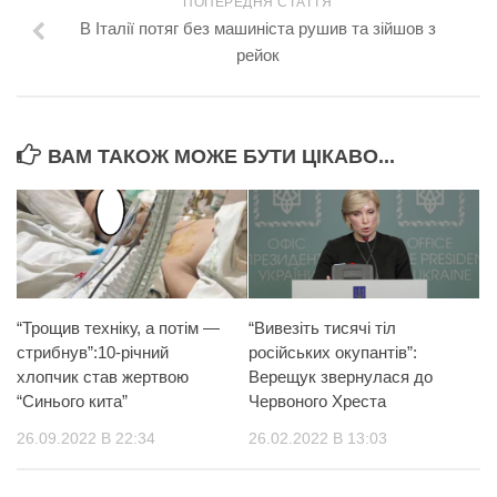
ПОПЕРЕДНЯ СТАТТЯ
В Італії потяг без машиніста рушив та зійшов з
рейок
ВАМ ТАКОЖ МОЖЕ БУТИ ЦІКАВО...
“Трощив техніку, а потім —
“Вивезіть тисячі тіл
стрибнув”:10-річний
російських окупантів”:
хлопчик став жертвою
Верещук звернулася до
“Синього кита”
Червоного Хреста
26.09.2022 В 22:34
26.02.2022 В 13:03