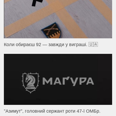
Коли обираєш 92 — завжди у виграші. 🇺🇦
⁨”Азимут”, головний сержант роти 47-ї ОМБр.