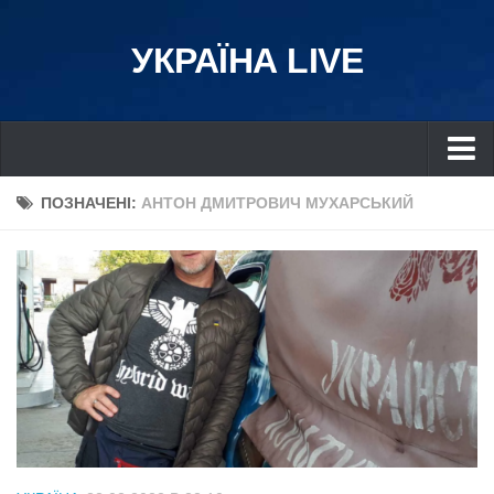
УКРАЇНА LIVE
Україна
ПОЗНАЧЕНІ:
АНТОН ДМИТРОВИЧ МУХАРСЬКИЙ
Київ
Дніпро
Львів
Івано-Франківськ
Харків
Донбас
Одеса
Схід