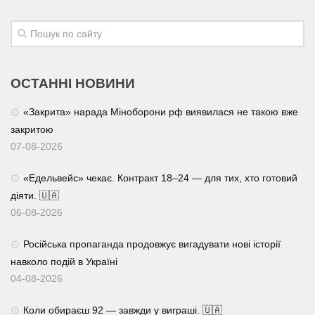
Трагедії
Курйози
Суспільство
ОСТАННІ НОВИНИ
Культура
«Закрита» нарада Міноборони рф виявилася не такою вже
Шоу-біз
закритою
07-08-2026
#Війна
«Едельвейс» чекає. Контракт 18–24 — для тих, хто готовий
діяти. 🇺🇦
06-08-2026
Російська пропаганда продовжує вигадувати нові історії
навколо подій в Україні
04-08-2026
Коли обираєш 92 — завжди у виграші. 🇺🇦