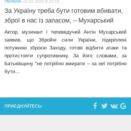
УКРАЇНА
22.02.2022 В 22:10
Прикарпаття
За Україну треба бути готовим вбивати,
Економіка
зброї в нас із запасом, – Мухарський
Політика
Актор, музикант і телеведучий Антін Мухарський
заявив, що Збройні сили України, підкріплені
Світ
потужною зброєю Заходу, готові відбити атаки та
Цікаво
протистояти супротивнику. За його словами, за
Наука
Батьківщину “не потрібно вмирати – за неї потрібно
бути...
Технології
Історії
Рецепти
Привітання
ПРИЄДНУЙТЕСЬ:
Здоров’я
Події
Кримінал