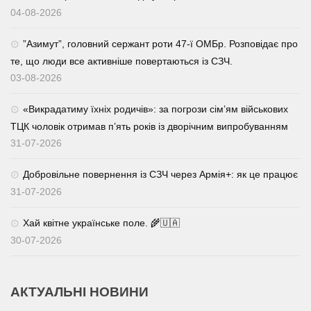
04-08-2026
⁨”Азимут”, головний сержант роти 47-ї ОМБр. Розповідає про
те, що люди все активніше повертаються із СЗЧ.
03-08-2026
«Викрадатиму їхніх родичів»: за погрози сім’ям військових
ТЦК чоловік отримав п’ять років із дворічним випробуванням
31-07-2026
Добровільне повернення із СЗЧ через Армія+: як це працює
31-07-2026
Хай квітне українське поле. 🌾🇺🇦
30-07-2026
АКТУАЛЬНІ НОВИНИ