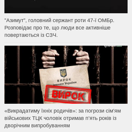
⁨”Азимут”, головний сержант роти 47-ї ОМБр.
Розповідає про те, що люди все активніше
повертаються із СЗЧ.
«Викрадатиму їхніх родичів»: за погрози сім’ям
військових ТЦК чоловік отримав п’ять років із
дворічним випробуванням