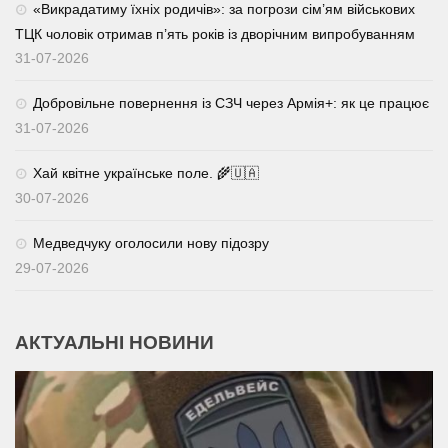
«Викрадатиму їхніх родичів»: за погрози сім’ям військових
ТЦК чоловік отримав п’ять років із дворічним випробуванням
31-07-2026
Добровільне повернення із СЗЧ через Армія+: як це працює
31-07-2026
Хай квітне українське поле. 🌾🇺🇦
30-07-2026
Медведчуку оголосили нову підозру
29-07-2026
АКТУАЛЬНІ НОВИНИ