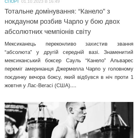
СПОРТ
01.10.2023 В 16:49
Прикарпаття
Тотальне домінування: “Канело” з
Економіка
нокдауном розбив Чарло у бою двох
абсолютних чемпіонів світу
Політика
Світ
Мексиканець переконливо захистив звання
“абсолюта” у другій середній вазі. Знаменитий
Цікаво
мексиканський боксер Сауль “Канело” Альварес
Наука
переміг американця Джермелла Чарло у головному
Технології
поєдинку вечора боксу, який відбувся в ніч проти 1
жовтня у Лас-Вегасі (США)....
Історії
Рецепти
Привітання
Здоров’я
Події
Кримінал