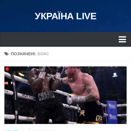
УКРАЇНА LIVE
Україна
ПОЗНАЧЕНІ:
БОКС
Київ
Дніпро
Львів
Івано-Франківськ
Харків
Донбас
Одеса
Схід