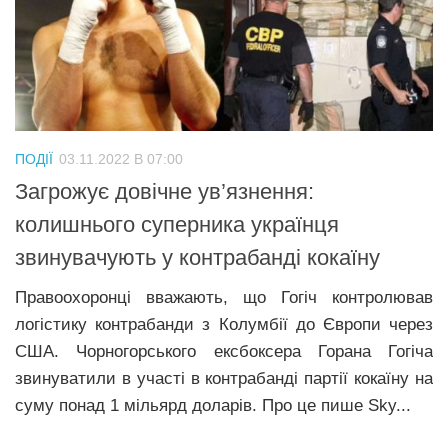
ПОДІЇ
03.11.2022 В 07:00
Загрожує довічне ув’язнення:
колишнього суперника українця
звинувачують у контрабанді кокаїну
Правоохоронці вважають, що Гогіч контролював
логістику контрабанди з Колумбії до Європи через
США. Чорногорського ексбоксера Горана Гогіча
звинуватили в участі в контрабанді партії кокаїну на
суму понад 1 мільярд доларів. Про це пише Sky...