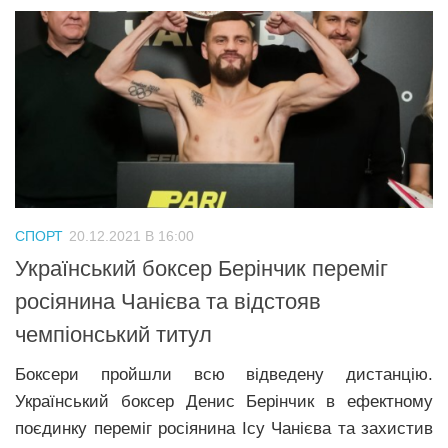
СПОРТ
20.12.2021 В 16:00
Український боксер Берінчик переміг
росіянина Чанієва та відстояв
чемпіонський титул
Боксери пройшли всю відведену дистанцію.
Український боксер Денис Берінчик в ефектному
поєдинку переміг росіянина Ісу Чанієва та захистив