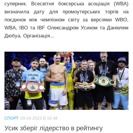
суперник. Всесвітня боксерська асоціація (WBA)
визначила дату для промоутерських торгів на
поєдинок між чемпіоном світу за версіями WBO,
WBA, IBO та IBF Олександром Усиком та Даніелем
Дюбуа. Організація...
СПОРТ
09.04.2023 В 16:48
Усик зберіг лідерство в рейтингу