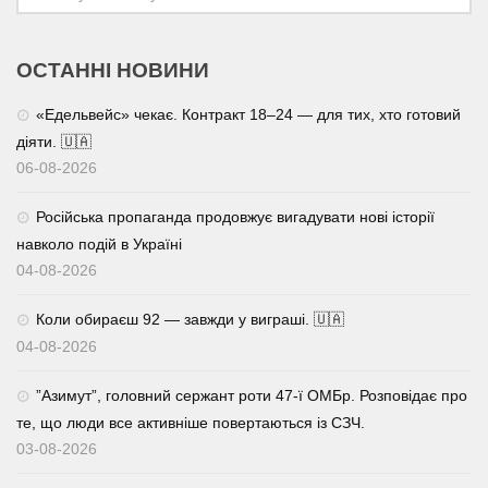
ОСТАННІ НОВИНИ
«Едельвейс» чекає. Контракт 18–24 — для тих, хто готовий
діяти. 🇺🇦
06-08-2026
Російська пропаганда продовжує вигадувати нові історії
навколо подій в Україні
04-08-2026
Коли обираєш 92 — завжди у виграші. 🇺🇦
04-08-2026
⁨”Азимут”, головний сержант роти 47-ї ОМБр. Розповідає про
те, що люди все активніше повертаються із СЗЧ.
03-08-2026