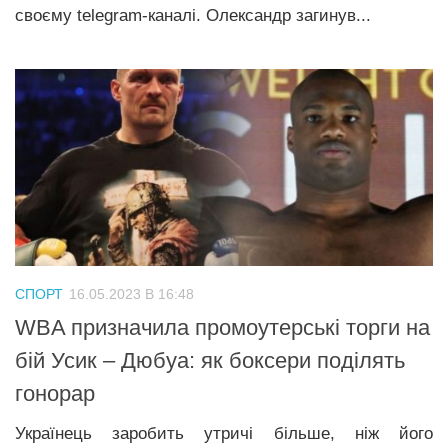
своєму telegram-каналі. Олександр загинув...
СПОРТ
16.05.2023 В 16:48
WBA призначила промоутерські торги на
бій Усик – Дюбуа: як боксери поділять
гонорар
Українець заробить утричі більше, ніж його