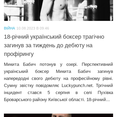
Трагедії
Курйози
Суспільство
ВІЙНА
10.08.2023 В 09:46
Культура
18-річний український боксер трагічно
загинув за тиждень до дебюту на
Шоу-біз
профірингу
#Війна
Микита Бабич потонув у озері. Перспективний
український боксер Микита Бабич загинув
напередодні свого дебюту на професійному рівні.
Сумну звістку повідомляє Luckypunch.net. Тргічний
інцидент стався 5 серпня в селі Пухівка
Броварського району Київської області. 18-річний...