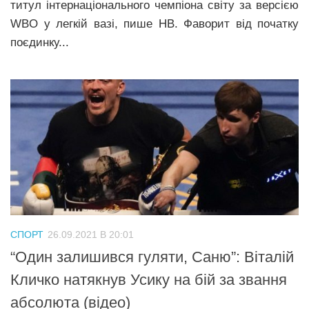
титул інтернаціонального чемпіона світу за версією
WBO у легкій вазі, пише НВ. Фаворит від початку
поєдинку...
СПОРТ
26.09.2021 В 20:01
“Один залишився гуляти, Саню”: Віталій
Кличко натякнув Усику на бій за звання
абсолюта (відео)