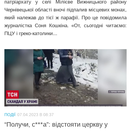
патріархату у селі Мілієве Вижницького району
Чернівецької області вночі підпалив місцевих монах,
який належав до тієї ж парафії. Про це повідомила
журналістка Соня Кошкіна. «От, сьогодні читаємо:
ПЦУ і греко-католики...
ПОДІЇ
07.04.2023 В 08:37
“Получи, с***а”: відстояти церкву у