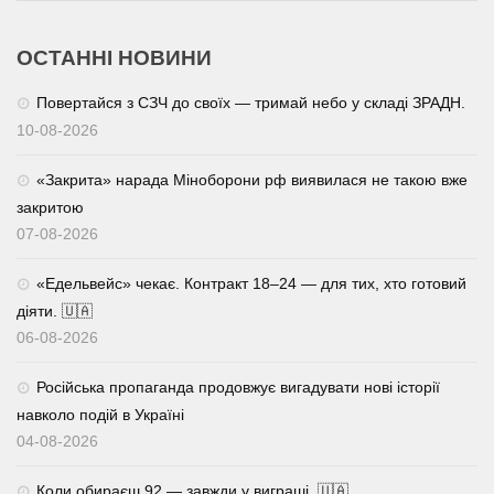
ОСТАННІ НОВИНИ
Повертайся з СЗЧ до своїх — тримай небо у складі ЗРАДН.
10-08-2026
«Закрита» нарада Міноборони рф виявилася не такою вже
закритою
07-08-2026
«Едельвейс» чекає. Контракт 18–24 — для тих, хто готовий
діяти. 🇺🇦
06-08-2026
Російська пропаганда продовжує вигадувати нові історії
навколо подій в Україні
04-08-2026
Коли обираєш 92 — завжди у виграші. 🇺🇦