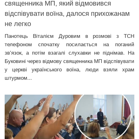
священника МП, який відмовився
відспівувати воїна, далося прихожанам
не легко
Панотець Віталієм Дуровим в розмові з ТСН
телефоном спочатку посилається на поганий
зв’язок, а потім взагалі слухавки не піднімав. На
Буковині через відмову священника МП відспівувати
у церкві українського воїна, люди взяли храм
штурмом...