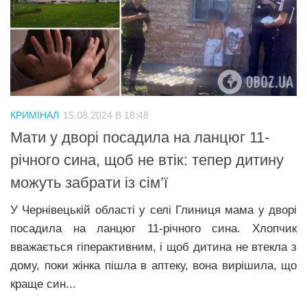
Трагедії
Курйози
Суспільство
Культура
КРИМІНАЛ
15.08.2024 В 18:48
Шоу-біз
Мати у дворі посадила на ланцюг 11-
#Війна
річного сина, щоб не втік: тепер дитину
можуть забрати із сім’ї
У Чернівецькій області у селі Глиниця мама у дворі
посадила на ланцюг 11-річного сина. Хлопчик
вважається гіперактивним, і щоб дитина не втекла з
дому, поки жінка пішла в аптеку, вона вирішила, що
краще син...