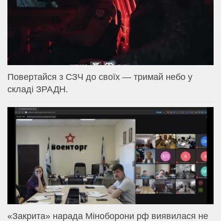
Повертайся з СЗЧ до своїх — тримай небо у
складі ЗРАДН.
«Закрита» нарада Міноборони рф виявилася не