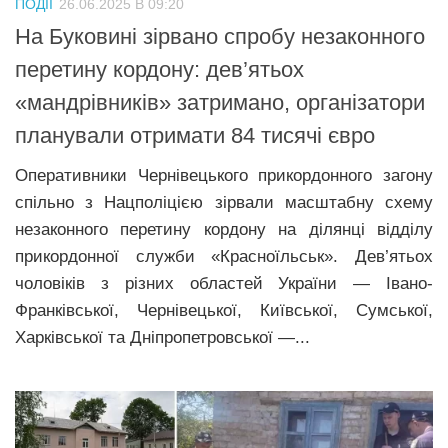
ПОДІЇ
26.06.2025 В 09:20
Прикарпаття
На Буковині зірвано спробу незаконного
Економіка
перетину кордону: дев’ятьох
«мандрівників» затримано, організатори
Політика
планували отримати 84 тисячі євро
Світ
Оперативники Чернівецького прикордонного загону
Цікаво
спільно з Нацполіцією зірвали масштабну схему
Наука
незаконного перетину кордону на ділянці відділу
Технології
прикордонної служби «Красноїльськ». Дев’ятьох
Історії
чоловіків з різних областей України — Івано-
Франківської, Чернівецької, Київської, Сумської,
Рецепти
Харківської та Дніпропетровської —...
Привітання
Здоров’я
Події
Кримінал