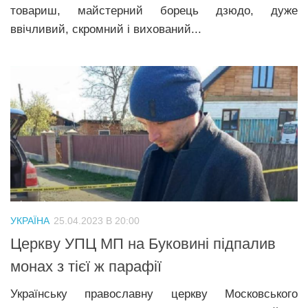
товариш, майстерний борець дзюдо, дуже
ввічливий, скромний і вихований...
УКРАЇНА
25.04.2023 В 20:00
Церкву УПЦ МП на Буковині підпалив
монах з тієї ж парафії
Українську православну церкву Московського