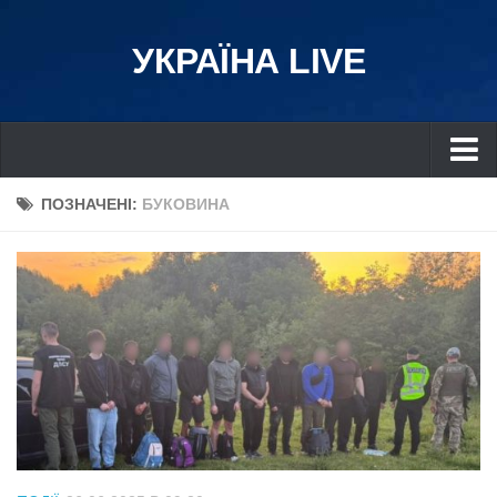
УКРАЇНА LIVE
Україна
ПОЗНАЧЕНІ:
БУКОВИНА
Київ
Дніпро
Львів
Івано-Франківськ
Харків
Донбас
Одеса
Схід