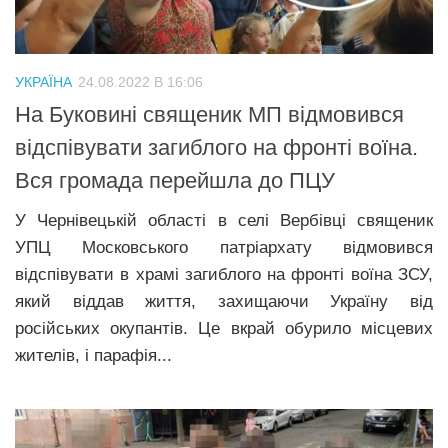
УКРАЇНА
24.08.2022 В 16:06
На Буковині священик МП відмовився
відспівувати загиблого на фронті воїна.
Вся громада перейшла до ПЦУ
У Чернівецькій області в селі Вербівці священик
УПЦ Московського патріархату відмовився
відспівувати в храмі загиблого на фронті воїна ЗСУ,
який віддав життя, захищаючи Україну від
російських окупантів. Це вкрай обурило місцевих
жителів, і парафія...