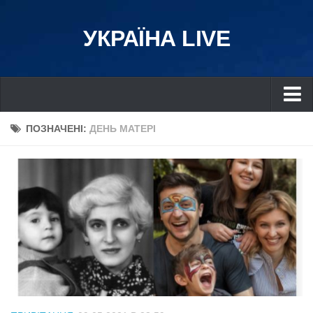
УКРАЇНА LIVE
Україна
ПОЗНАЧЕНІ:
ДЕНЬ МАТЕРІ
Київ
Дніпро
Львів
Івано-Франківськ
Харків
Донбас
Одеса
Схід