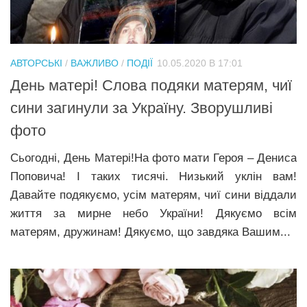
АВТОРСЬКІ
/
ВАЖЛИВО
/
ПОДІЇ
10.05.2020 В 17:01
День матері! Слова подяки матерям, чиї
сини загинули за Україну. Зворушливі
фото
Сьогодні, День Матері!На фото мати Героя – Дениса
Поповича! І таких тисячі. Низький уклін вам!
Давайте подякуємо, усім матерям, чиї сини віддали
життя за мирне небо України! Дякуємо всім
матерям, дружинам! Дякуємо, що завдяка Вашим...