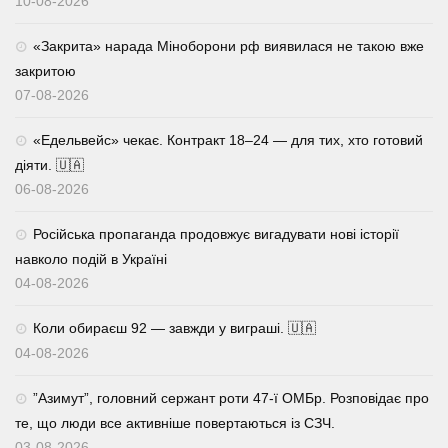
10-08-2026
«Закрита» нарада Міноборони рф виявилася не такою вже
закритою
07-08-2026
«Едельвейс» чекає. Контракт 18–24 — для тих, хто готовий
діяти. 🇺🇦
06-08-2026
Російська пропаганда продовжує вигадувати нові історії
навколо подій в Україні
04-08-2026
Коли обираєш 92 — завжди у виграші. 🇺🇦
04-08-2026
⁨”Азимут”, головний сержант роти 47-ї ОМБр. Розповідає про
те, що люди все активніше повертаються із СЗЧ.
03-08-2026