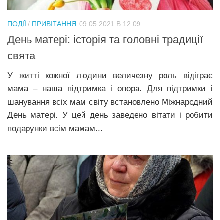
Трагедії
ПОДІЇ
/
ПРИВІТАННЯ
09.05.2021 В 12:09
Курйози
День матері: історія та головні традиції
Суспільство
свята
Культура
У житті кожної людини величезну роль відіграє
Шоу-біз
мама – наша підтримка і опора. Для підтримки і
шанування всіх мам світу встановлено Міжнародний
#Війна
День матері. У цей день заведено вітати і робити
подарунки всім мамам...