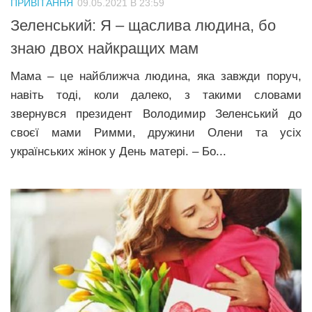
ПРИВІТАННЯ
09.05.2021 В 23:59
Прикарпаття
Зеленський: Я – щаслива людина, бо
Економіка
знаю двох найкращих мам
Політика
Мама – це найближча людина, яка завжди поруч,
навіть тоді, коли далеко, з такими словами
Світ
звернувся президент Володимир Зеленський до
Цікаво
своєї мами Римми, дружини Олени та усіх
Наука
українських жінок у День матері. – Бо...
Технології
Історії
Рецепти
Привітання
Здоров’я
Події
Кримінал