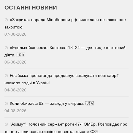
ОСТАННІ НОВИНИ
«Закрита» нарада Міноборони рф виявилася не такою вже
закритою
07-08-2026
«Едельвейс» чекає. Контракт 18–24 — для тих, хто готовий
діяти. 🇺🇦
06-08-2026
Російська пропаганда продовжує вигадувати нові історії
навколо подій в Україні
04-08-2026
Коли обираєш 92 — завжди у виграші. 🇺🇦
04-08-2026
⁨”Азимут”, головний сержант роти 47-ї ОМБр. Розповідає про
те, що люди все активніше повертаються із СЗЧ.