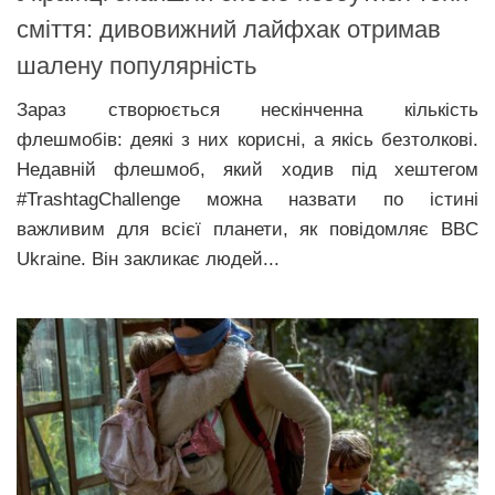
сміття: дивовижний лайфхак отримав
шалену популярність
Зараз створюється нескінченна кількість
флешмобів: деякі з них корисні, а якісь безтолкові.
Недавній флешмоб, який ходив під хештегом
#TrashtagChallenge можна назвати по істині
важливим для всієї планети, як повідомляє BBC
Ukraine. Він закликає людей...