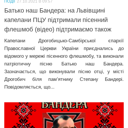
ПОДІЇ
27.10.2021 В 09:57
Прикарпаття
Батько наш Бандера: на Львівщині
Економіка
капелани ПЦУ підтримали пісенний
флешмоб (відео) підтримаємо також
Політика
Світ
Капелани Дрогобицько-Самбірської єпархії
Православної Церкви України приєднались до
Цікаво
відомого у мережі пісенного флешмобу, та виконали
Наука
патріотичну пісню Батько наш Бандера.
Технології
Зазначається, що виконували пісню отці, у місті
Дрогобич біля пам’ятнику Степану Бандері.
Історії
Повідомляється, що...
Рецепти
Привітання
Здоров’я
Події
Кримінал