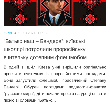
Трагедії
Курйози
Суспільство
Культура
ОСВІТА
14.10.2021 В 14:09
“Батько наш – Бандера”: київські
Шоу-біз
школярі потролили проросійську
#Війна
вчительку дотепним флешмобом
В одній зі шкіл Києва учні вирішили оригінально
провчити вчительку із проросійськими поглядами.
Вони запустили флешмоб, присвячений Степану
Бандері. Обурені поглядами педагогині-фанатки
“русского мира”, діти почали просто на уроці співати
пісню зі словами “Батько...