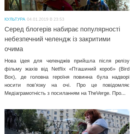
КУЛЬТУРА
04.01.2019 В 23:53
Серед блогерів набирає популярності
небезпечний челендж із закритими
очима
Нова ідея для челенджів прийшла після релізу
фільму жахів від Netflix «Пташиний короб» (Bird
Box), де головна героїня повинна була надворі
носити пов’язку на очі. Про це повідомляє
Медіаграмотність з посиланням на TheVerge. Про...