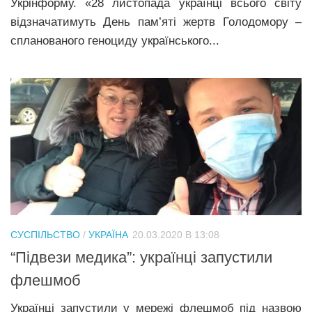
Укрінформу. «28 листопада українці всього світу
відзначатимуть День пам’яті жертв Голодомору –
спланованого геноциду українського...
СУСПІЛЬСТВО
/
УКРАЇНА
20.03.2020 В 13:08
“Підвези медика”: українці запустили
флешмоб
Українці запустили у мережі флешмоб під назвою