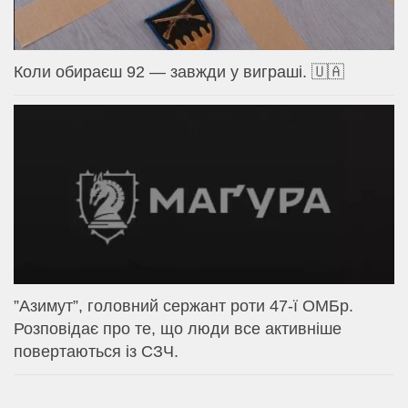
Коли обираєш 92 — завжди у виграші. 🇺🇦
⁨”Азимут”, головний сержант роти 47-ї ОМБр.
Розповідає про те, що люди все активніше
повертаються із СЗЧ.