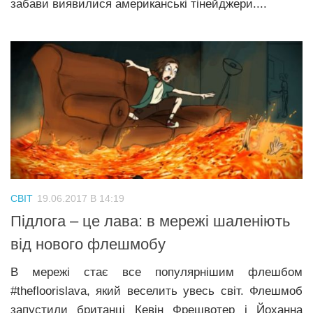
забави виявилися американські тінейджери....
СВІТ
19.06.2017 В 14:19
Підлога – це лава: в мережі шаленіють
від нового флешмобу
В мережі стає все популярнішим флешбом
#thefloorislava, який веселить увесь світ. Флешмоб
запустили британці Кевін Фрешвотер і Йоханна