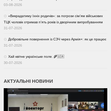
03-08-2026
«Викрадатиму їхніх родичів»: за погрози сім’ям військових
ТЦК чоловік отримав п’ять років із дворічним випробуванням
31-07-2026
Добровільне повернення із СЗЧ через Армія+: як це працює
31-07-2026
Хай квітне українське поле. 🌾🇺🇦
30-07-2026
АКТУАЛЬНІ НОВИНИ