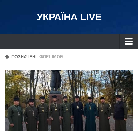
УКРАЇНА LIVE
Україна
ПОЗНАЧЕНІ:
ФЛЕШМОБ
Київ
Дніпро
Львів
Івано-Франківськ
Харків
Донбас
Одеса
Схід