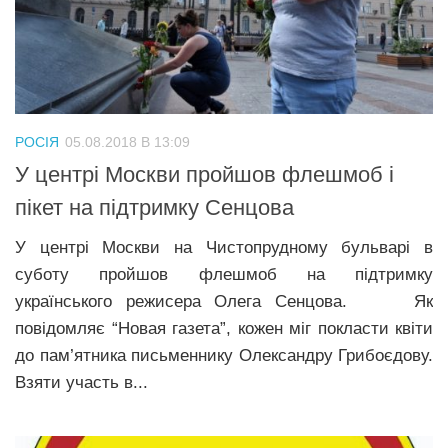
РОСІЯ
05.08.2018 В 13:09
У центрі Москви пройшов флешмоб і
пікет на підтримку Сенцова
У центрі Москви на Чистопрудному бульварі в
суботу пройшов флешмоб на підтримку
українського режисера Олега Сенцова. Як
повідомляє “Новая газета”, кожен міг покласти квіти
до пам’ятника письменнику Олександру Грибоєдову.
Взяти участь в...