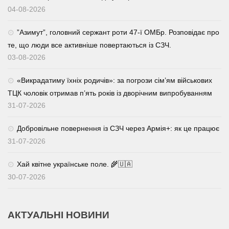
04-08-2026
⁨”Азимут”, головний сержант роти 47-ї ОМБр. Розповідає про
те, що люди все активніше повертаються із СЗЧ.
03-08-2026
«Викрадатиму їхніх родичів»: за погрози сім’ям військових
ТЦК чоловік отримав п’ять років із дворічним випробуванням
31-07-2026
Добровільне повернення із СЗЧ через Армія+: як це працює
31-07-2026
Хай квітне українське поле. 🌾🇺🇦
30-07-2026
АКТУАЛЬНІ НОВИНИ