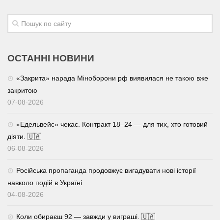
Трагедії
Курйози
Суспільство
ОСТАННІ НОВИНИ
Культура
«Закрита» нарада Міноборони рф виявилася не такою вже
Шоу-біз
закритою
07-08-2026
#Війна
«Едельвейс» чекає. Контракт 18–24 — для тих, хто готовий
діяти. 🇺🇦
06-08-2026
Російська пропаганда продовжує вигадувати нові історії
навколо подій в Україні
04-08-2026
Коли обираєш 92 — завжди у виграші. 🇺🇦