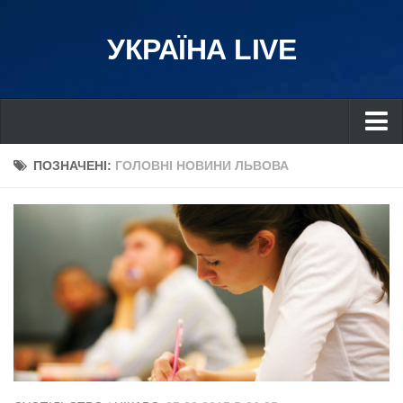
УКРАЇНА LIVE
Україна
ПОЗНАЧЕНІ:
ГОЛОВНІ НОВИНИ ЛЬВОВА
Київ
Дніпро
Львів
Івано-Франківськ
Харків
Донбас
Одеса
Схід