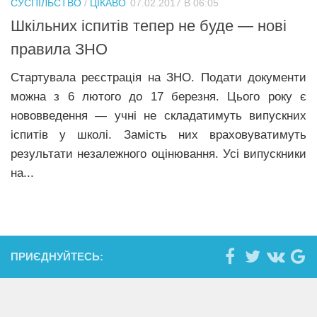
СУСПІЛЬСТВО
/
ЦІКАВО
07.02.2017 В 06:05
Прикарпаття
Шкільних іспитів тепер не буде — нові
Економіка
правила ЗНО
Політика
Стартувала реєстрація на ЗНО. Подати документи
можна з 6 лютого до 17 березня. Цього року є
Світ
нововведення — учні не складатимуть випускних
Цікаво
іспитів у школі. Замість них враховуватимуть
Наука
результати незалежного оцінювання. Усі випускники
на...
Технології
Історії
Рецепти
Привітання
ПРИЄДНУЙТЕСЬ:
Здоров’я
Події
Кримінал