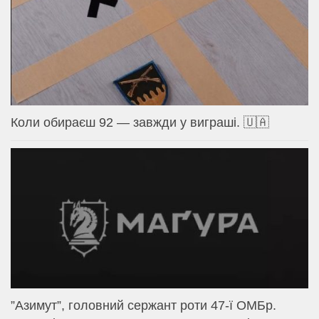
Коли обираєш 92 — завжди у виграші. 🇺🇦
⁨”Азимут”, головний сержант роти 47-ї ОМБр.