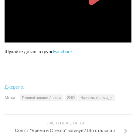
Шукайте деталі в групі
Facebook
Джерело.
Мітки:
Головні новини Львова
ЗНО
Навчальні заклади
НАСТУПНА СТАТТЯ
Соліст “Время и Стекло” загинув? Що сталося зі