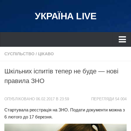
УКРАЇНА LIVE
Україна
СУСПІЛЬСТВО
/
ЦІКАВО
Київ
Шкільних іспитів тепер не буде — нові
Дніпро
правила ЗНО
Львів
Івано-Франківськ
ОПУБЛІКОВАНО 06.02.2017 В 23:59
ПЕРЕГЛЯДИ 54 004
Харків
Стартувала реєстрація на ЗНО. Подати документи можна з
Донбас
6 лютого до 17 березня.
Одеса
Схід