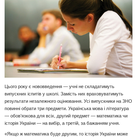
Прикарпаття
Економіка
Політика
Світ
Цікаво
Наука
Технології
Історії
Цього року є нововведення — учні не складатимуть
випускних іспитів у школі. Замість них враховуватимуть
Рецепти
результати незалежного оцінювання. Усі випускники на ЗНО
Привітання
повинні обрати три предмети. Українська мова і література
Здоров’я
— обов’язкова для всіх, другий предмет — математика чи
історія України — на вибір, а третій, за бажанням учня.
Події
«Якщо ж математика буде другим, то історія України може
Кримінал