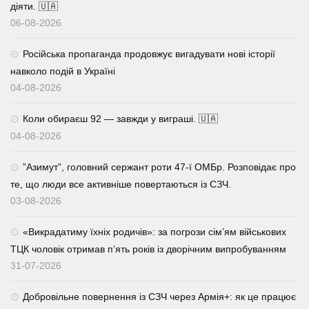
діяти. 🇺🇦
06-08-2026
Російська пропаганда продовжує вигадувати нові історії
навколо подій в Україні
04-08-2026
Коли обираєш 92 — завжди у виграші. 🇺🇦
04-08-2026
⁨”Азимут”, головний сержант роти 47-ї ОМБр. Розповідає про
те, що люди все активніше повертаються із СЗЧ.
03-08-2026
«Викрадатиму їхніх родичів»: за погрози сім’ям військових
ТЦК чоловік отримав п’ять років із дворічним випробуванням
31-07-2026
Добровільне повернення із СЗЧ через Армія+: як це працює