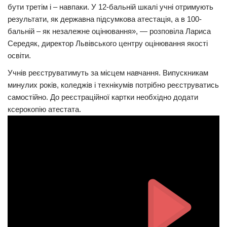
бути третім і – навпаки. У 12-бальній шкалі учні отримують
Трагедії
результати, як державна підсумкова атестація, а в 100-
бальній – як незалежне оцінювання», — розповіла Лариса
Курйози
Середяк, директор Львівського центру оцінювання якості
Суспільство
освіти.
Культура
Учнів реєструватимуть за місцем навчання. Випускникам
минулих років, коледжів і технікумів потрібно реєструватись
Шоу-біз
самостійно. До реєстраційної картки необхідно додати
#Війна
ксерокопію атестата.