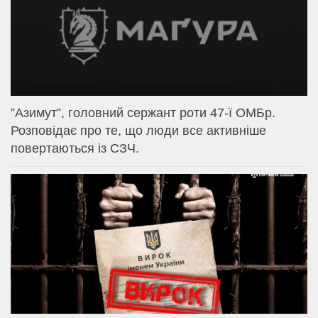
⁨”Азимут”, головний сержант роти 47-ї ОМБр.
Розповідає про те, що люди все активніше
повертаються із СЗЧ.