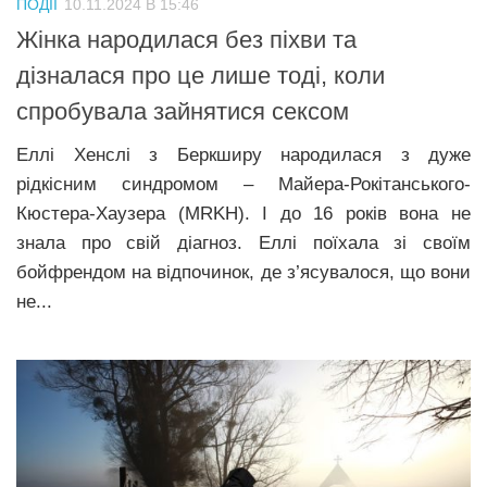
ПОДІЇ
10.11.2024 В 15:46
Прикарпаття
Жінка народилася без піхви та
Економіка
дізналася про це лише тоді, коли
спробувала зайнятися сексом
Політика
Світ
Еллі Хенслі з Беркширу народилася з дуже
рідкісним синдромом – Майера-Рокітанського-
Цікаво
Кюстера-Хаузера (MRKH). І до 16 років вона не
Наука
знала про свій діагноз. Еллі поїхала зі своїм
Технології
бойфрендом на відпочинок, де з’ясувалося, що вони
не...
Історії
Рецепти
Привітання
Здоров’я
Події
Кримінал