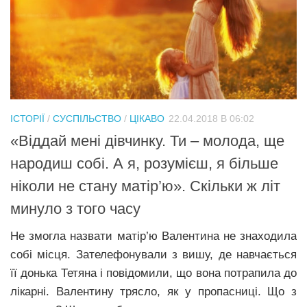
ІСТОРІЇ
/
СУСПІЛЬСТВО
/
ЦІКАВО
22.04.2018 В 06:02
«Віддай мені дівчинку. Ти – молода, ще
наpoдиш собі. А я, розумієш, я більше
ніколи не стану матір’ю». Скільки ж літ
минуло з того часу
Не змогла назвати матір’ю Валентина не знаходила
собі місця. Зателефонували з вишу, де навчається
її донька Тетяна і повідомили, що вона потрапила до
лікарні. Валентину трясло, як у пропасниці. Що з