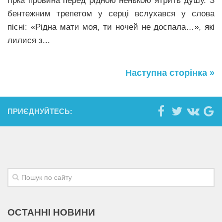
гірка провина перед рідною ненькою ятрить душу. З
бентежним трепетом у серці вслухався у слова
пісні: «Рідна мати моя, ти ночей не доспала…», які
лилися з...
Наступна сторінка »
ПРИЄДНУЙТЕСЬ:
ОСТАННІ НОВИНИ