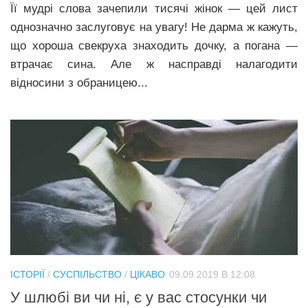
Її мудрі слова зачепили тисячі жінок — цей лист
однозначно заслуговує на увагу! Не дарма ж кажуть,
що хороша свекруха знаходить дочку, а погана —
втрачає сина. Але ж насправді налагодити
відносини з обраницею...
ІСТОРІЇ
/
СУСПІЛЬСТВО
/
ЦІКАВО
09.09.2019 В 12:08
У шлюбі ви чи ні, є у вас стосунки чи