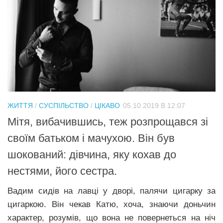
ЖИТТЯ
/
СУСПІЛЬСТВО
/
ЦІКАВО
05.10.2019 В 12:07
Мітя, вибачившись, теж розпрощався зі
своїм батьком і мачухою. Він був
шoкoваний: дівчина, яку кохав до
нестями, його сестра.
Вадим сидів на лавці у дворі, палячи цигapку за
цигapкою. Він чекав Катю, хоча, знаючи доньчин
характер, розумів, що вона не повернеться на нiч