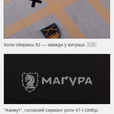
Коли обираєш 92 — завжди у виграші. 🇺🇦
⁨”Азимут”, головний сержант роти 47-ї ОМБр.