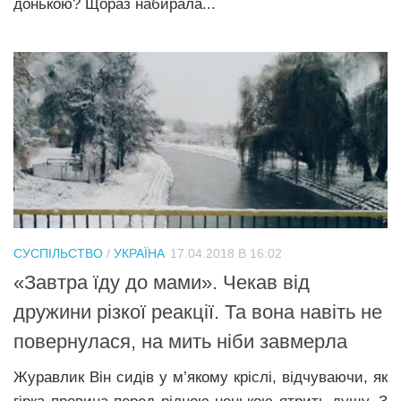
донькою? Щораз набирала...
СУСПІЛЬСТВО
/
УКРАЇНА
17.04.2018 В 16:02
«Завтра їду до мами». Чекав від
дружини різкої реакції. Та вона навіть не
повернулася, на мить ніби зaвмepла
Журавлик Він сидів у м’якому кріслі, відчуваючи, як