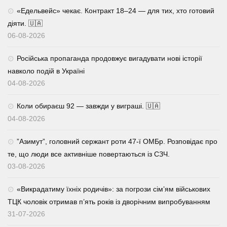
«Едельвейс» чекає. Контракт 18–24 — для тих, хто готовий
діяти. 🇺🇦
06-08-2026
Російська пропаганда продовжує вигадувати нові історії
навколо подій в Україні
04-08-2026
Коли обираєш 92 — завжди у виграші. 🇺🇦
04-08-2026
⁨”Азимут”, головний сержант роти 47-ї ОМБр. Розповідає про
те, що люди все активніше повертаються із СЗЧ.
03-08-2026
«Викрадатиму їхніх родичів»: за погрози сім’ям військових
ТЦК чоловік отримав п’ять років із дворічним випробуванням
31-07-2026