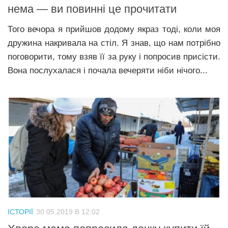
нема — ви повинні це прочитати
Того вечора я прийшов додому якраз тоді, коли моя
дружина накривала на стіл. Я знав, що нам потрібно
поговорити, тому взяв її за руку і попросив присісти.
Вона послухалася і почала вечеряти ніби нічого...
ІСТОРІЇ
30.05.2019 В 12:02