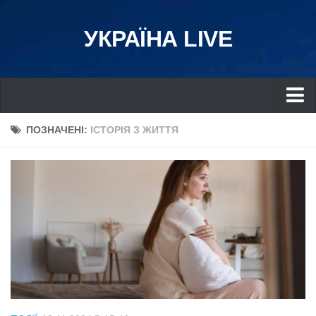
УКРАЇНА LIVE
Україна
ПОЗНАЧЕНІ:
ІСТОРІЯ З ЖИТТЯ
Київ
Дніпро
Львів
Івано-Франківськ
Харків
Донбас
Одеса
Схід