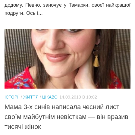
додому. Певно, заночує у Тамарки, своєї найкращої
подруги. Ось і...
ІСТОРІЇ
/
ЖИТТЯ
/
ЦІКАВО
14.09.2019 В 10:02
Мама 3-х синів написала чесний лист
своїм майбутнім невісткам — він вразив
тисячі жінок