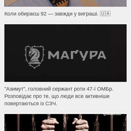
Коли обираєш 92 — завжди у виграші. 🇺🇦
⁨”Азимут”, головний сержант роти 47-ї ОМБр.
Розповідає про те, що люди все активніше
повертаються із СЗЧ.