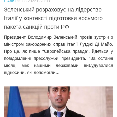
ІТАЛІЯ
25.08.2022 В 20:03
Прикарпаття
Зеленський розраховує на лідерство
Економіка
Італії у контексті підготовки восьмого
пакета санкцій проти РФ
Політика
Світ
Президент Володимир Зеленський провів зустріч з
міністром закордонних справ Італії Луїджі Ді Майо.
Цікаво
Про це, як пише “Європейська правда”, йдеться у
Наука
повідомленні пресслужби президента. “За останні
Технології
місяці між нашими державами вибудувалися
відносини, які допомогли...
Історії
Рецепти
Привітання
Здоров’я
Події
Кримінал