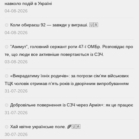
навколо подій в Україні
04-08-2026
Коли обираєш 92 — завжди у виграші. 🇺🇦
04-08-2026
⁨”Азимут”, головний сержант роти 47-ї ОМБр. Розповідає про
те, що люди все активніше повертаються із СЗЧ.
03-08-2026
«Викрадатиму їхніх родичів»: за погрози сім’ям військових
ТЦК чоловік отримав п’ять років із дворічним випробуванням
31-07-2026
Добровільне повернення із СЗЧ через Армія+: як це працює
31-07-2026
Хай квітне українське поле. 🌾🇺🇦
30-07-2026