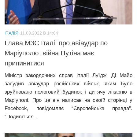
Трагедії
Курйози
Суспільство
ІТАЛІЯ
11.03.2022 В 14:04
Культура
Глава МЗС Італії про авіаудар по
Маріуполю: війна Путіна має
Шоу-біз
припинитися
#Війна
Міністр закордонних справ Італії Луїджі Ді Майо
засудив авіаудар російських військ, яким було
зруйновано пологовий будинок і дитячу лікарню в
Маріуполі. Про це він написав на своїй сторінці у
Facebook, повідомляє “Європейська правда”.
“Подивіться...