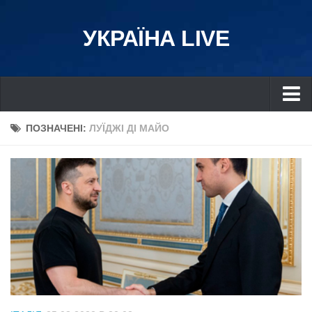
УКРАЇНА LIVE
Україна
ПОЗНАЧЕНІ:
ЛУЇДЖІ ДІ МАЙО
Київ
Дніпро
Львів
Івано-Франківськ
Харків
Донбас
Одеса
Схід