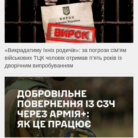
«Викрадатиму їхніх родичів»: за погрози сім’ям
військових ТЦК чоловік отримав п’ять років із
дворічним випробуванням