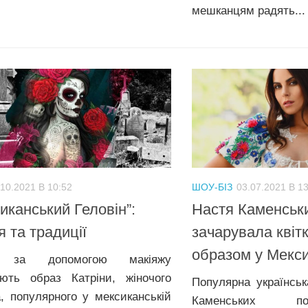
мешканцям радять...
.10.2021 В 10:52
ШОУ-БІЗ
03.07.2021 В 1
иканський Геловін”:
Настя Каменськ
ія та традиції
зачарувала квіт
образом у Мекси
и за допомогою макіяжу
ють образ Катріни, жіночого
Популярна українськ
а, популярного у мексиканській
Каменських п