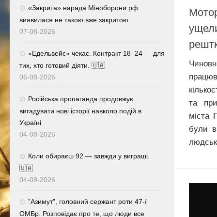
«Закрита» нарада Міноборони рф
Мотор
виявилася не такою вже закритою
ущели
07-08-2026
рештк
«Едельвейс» чекає. Контракт 18–24 — для
Чин
тих, хто готовий діяти. 🇺🇦
працю
06-08-2026
кілько
Російська пропаганда продовжує
та при
вигадувати нові історії навколо подій в
міста 
Україні
були в
04-08-2026
людськи
Коли обираєш 92 — завжди у виграші.
🇺🇦
04-08-2026
⁨”Азимут”, головний сержант роти 47-ї
ОМБр. Розповідає про те, що люди все