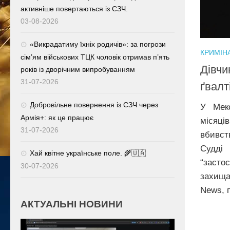
активніше повертаються із СЗЧ.
03-08-2026
«Викрадатиму їхніх родичів»: за погрози
КРИМІН
сім’ям військових ТЦК чоловік отримав п’ять
Дівчи
років із дворічним випробуванням
31-07-2026
ґвалт
Добровільне повернення із СЗЧ через
У Мек
Армія+: як це працює
місяці
31-07-2026
вбивств
Судді
Хай квітне українське поле. 🌾🇺🇦
“засто
30-07-2026
захища
News, 
АКТУАЛЬНІ НОВИНИ