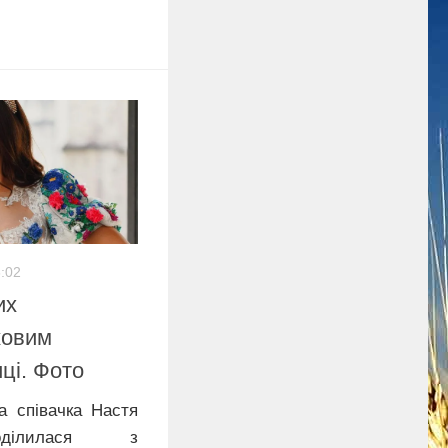
3:02
их
ковим
ці. Фото
а співачка Настя
оділилася з