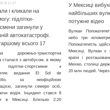
20 В 11:07
У Мексиці вибух
ли і кликали на
найбільших вулка
огу: підлітки-
потужне відео
смени загинули у
Вулкан Попокатепе
ній автокатастрофі.
небо три кілометр
аршому всього 17
Попокатепетль здійс
Мексиці. Вулкан є 
на дорожньо-транспортна
країні і розташован
а сталася з автобусом, в якому
Мехіко, столиці дер
 підлітки-спортсмени к
20 млн людей. Через 
омляє видання El Sol de
osillo, за неофіційною
ацією, загинули семеро осіб,
ючи водія. Інцидент стався 8
ня в Мексиці. Близько 2:20
.