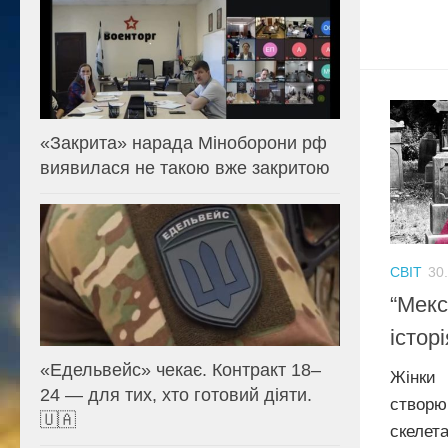
«Закрита» нарада Міноборони рф
виявилася не такою вже закритою
СВІТ
30
“Мекс
істор
«Едельвейс» чекає. Контракт 18–
Жінк
24 — для тих, хто готовий діяти.
створю
🇺🇦
скелет