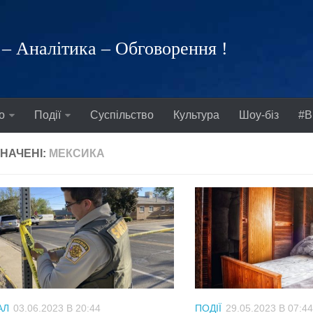
– Аналітика – Обговорення !
о
Події
Суспільство
Культура
Шоу-біз
#В
НАЧЕНІ:
МЕКСИКА
АЛ
03.06.2023 В 20:44
ПОДІЇ
29.05.2023 В 07:44