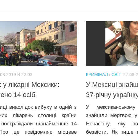
.03.2019 В 22:03
КРИМІНАЛ
/
СВІТ
27.08.
 у лікарні Мексики:
У Мексиці знай
ено 14 осіб
37-річну українк
иці внаслідок вибуху в одній з
У мексиканськом
них лікарень столиці країни
знайшли мepтвою ук
 постраждали щонайменше 14
Ненастіну, яку в
 Про це повідомляє місцеве
безвісти. Як пише 