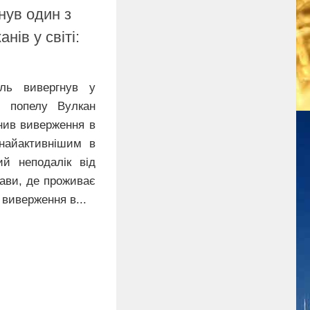
нув один з
нів у світі:
тль вивергнув у
и попелу Вулкан
нив виверження в
найактивнішим в
ий неподалік від
жави, де проживає
виверження в...