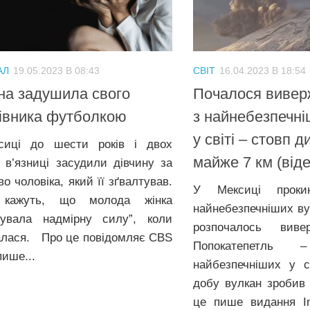
АЛ
19.05.2023 В 08:43
СВІТ
16.04.2023 В 18:54
на задушила свого
Почалося вивер
івника футболкою
з найнебезпечні
у світі – стовп 
сиці до шести років і двох
майже 7 км (віде
в в’язниці засудили дівчину за
о чоловіка, який її зґвалтував.
У Мексиці проки
 кажуть, що молода жінка
найнебезпечніших ву
сувала надмірну силу”, коли
розпочалось виве
лася. Про це повідомляє CBS
Попокатепетль
пише...
найбезпечніших у с
добу вулкан зробив 
це пише видання In