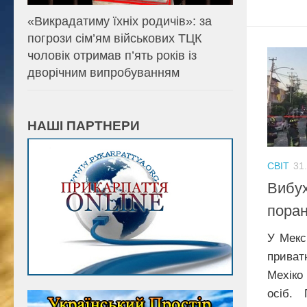
«Викрадатиму їхніх родичів»: за
погрози сім’ям військових ТЦК
чоловік отримав п’ять років із
дворічним випробуванням
НАШІ ПАРТНЕРИ
СВІТ
31
Вибух
поран
У Мекс
приват
Мехіко
осіб.