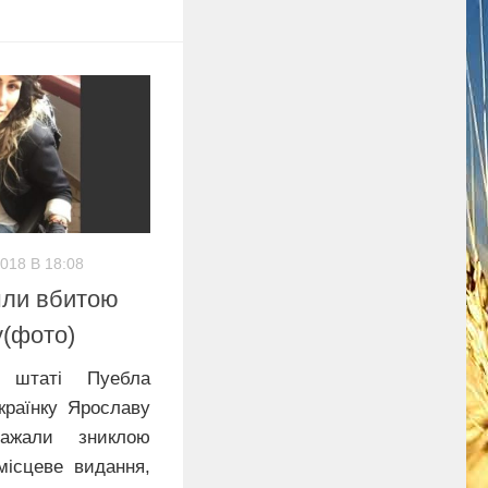
2018 В 18:08
шли вбитoю
у(фото)
у штаті Пуебла
раїнку Ярославу
важали зниклою
місцеве видання,