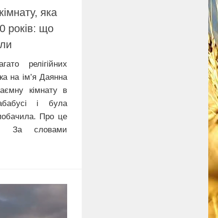
кімнату, яка
0 років: що
или
гато релігійних
ка на ім’я Даянна
аємну кімнату в
абабусі і була
побачила. Про це
r. За словами