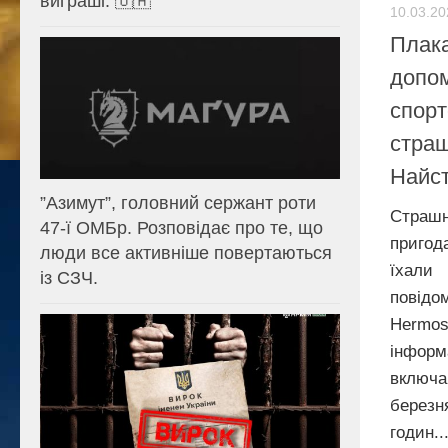
виграші. 🇺🇦
10.03.20
Плака
допом
спорт
страш
Найст
⁨”Азимут”, головний сержант роти
Страш
47-ї ОМБр. Розповідає про те, що
пригод
люди все активніше повертаються
їхали
із СЗЧ.
повід
Herm
інформ
включа
берез
годин..