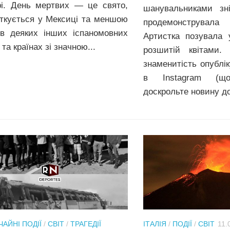
рі. День мертвих — це свято,
шанувальниками зн
ткується у Мексиці та меншою
продемонструвала
в деяких інших іспаномовних
Артистка позувала у
 та країнах зі значною...
розшитій квітами. 
знаменитість опублік
в Instagram (що
доскрольте новину до
АЙНІ ПОДІЇ
/
СВІТ
/
ТРАГЕДІЇ
ІТАЛІЯ
/
ПОДІЇ
/
СВІТ
11.