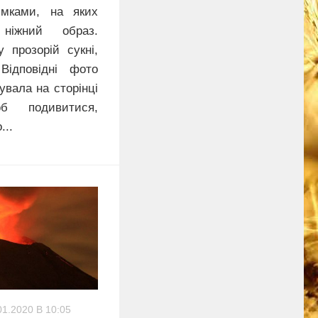
імками, на яких
 ніжний образ.
 прозорій сукні,
Відповідні фото
увала на сторінці
б подивитися,
...
01.2020 В 10:05