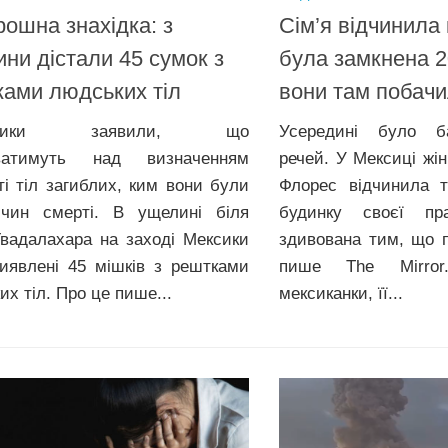
ошна знахідка: з
Сім’я відчинила 
ни дістали 45 сумок з
була замкнена 2
ами людських тіл
вони там побач
овники заявили, що
Усередині було ба
ватимуть над визначенням
речей. У Мексиці жін
сті тіл загиблих, ким вони були
Флорес відчинила т
чин смерті. В ущелині біля
будинку своєї пр
Гвадалахара на заході Мексики
здивована тим, що 
иявлені 45 мішків з рештками
пише The Mirro
х тіл. Про це пише...
мексиканки, її...