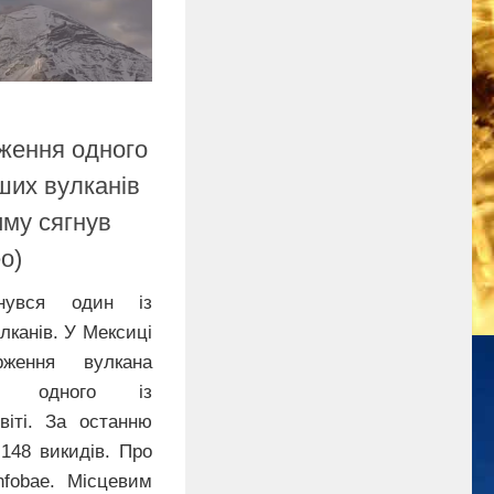
ження одного
ших вулканів
диму сягнув
о)
нувся один із
лканів. У Мексиці
рження вулкана
 – одного із
віті. За останню
148 викидів. Про
fobae. Місцевим