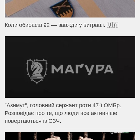
Коли обираєш 92 — завжди у виграші. 🇺🇦
⁨”Азимут”, головний сержант роти 47-ї ОМБр.
Розповідає про те, що люди все активніше
повертаються із СЗЧ.