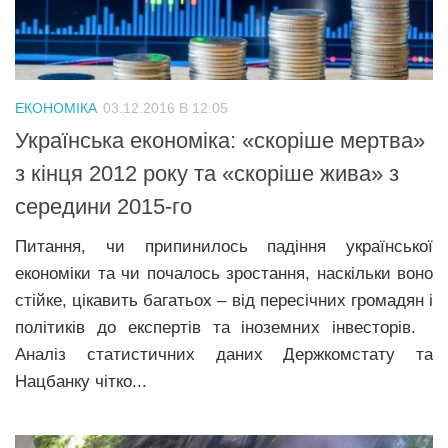
Трагедії
Курйози
Суспільство
ЕКОНОМІКА
03.12.2016 В 12:05
Культура
Українська економіка: «скоріше мертва»
з кінця 2012 року та «скоріше жива» з
Шоу-біз
середини 2015-го
#Війна
Питання, чи припинилось падіння української
економіки та чи почалось зростання, наскільки воно
стійке, цікавить багатьох – від пересічних громадян і
політиків до експертів та іноземних інвесторів.
Аналіз статистичних даних Держкомстату та
Нацбанку чітко...