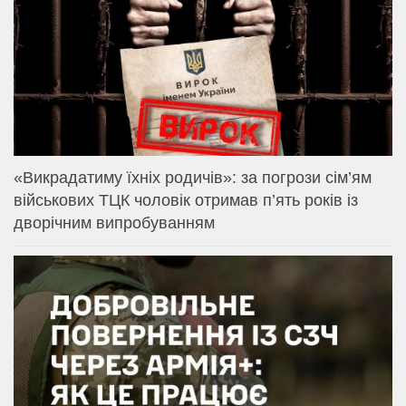
«Викрадатиму їхніх родичів»: за погрози сім’ям
військових ТЦК чоловік отримав п’ять років із
дворічним випробуванням