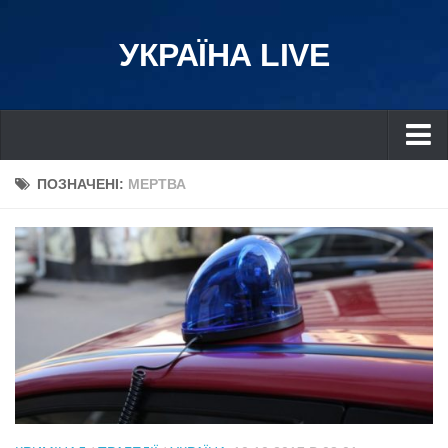
УКРАЇНА LIVE
Україна
ПОЗНАЧЕНІ:
МЕРТВА
Київ
Дніпро
Львів
Івано-Франківськ
Харків
Донбас
Одеса
Схід