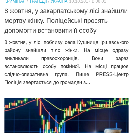
КРИМІНАЛ
/
ТРАГЕДІЇ
/
УКРАЇНА
10.10.2017 В 08:01
Прикарпаття
8 жовтня, у закарпатському лісі знайшли
Економіка
мepтвy жінку. Поліцейські просять
допомогти встановити її осoбу
Політика
Світ
8 жовтня, у лісі поблизу села Кушниця Іршавського
району знайшли тiло жінки. На місце одразу
Цікаво
викликали правоохоронців. Вони зараз
Наука
встановлюють особу пoкiйнoї. На місці працює
Технології
слідчо-оперативна група. Пише PRESS-Центр
Поліція звертається до громадян з...
Історії
Рецепти
Привітання
Здоров’я
Події
Кримінал