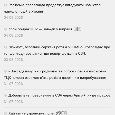
Російська пропаганда продовжує вигадувати нові історії
навколо подій в Україні
04-08-2026
Коли обираєш 92 — завжди у виграші. 🇺🇦
04-08-2026
⁨”Азимут”, головний сержант роти 47-ї ОМБр. Розповідає про
те, що люди все активніше повертаються із СЗЧ.
03-08-2026
«Викрадатиму їхніх родичів»: за погрози сім’ям військових
ТЦК чоловік отримав п’ять років із дворічним випробуванням
31-07-2026
Добровільне повернення із СЗЧ через Армія+: як це працює
31-07-2026
Хай квітне українське поле. 🌾🇺🇦