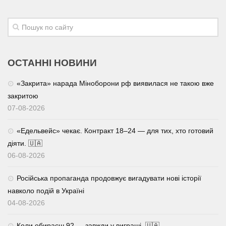
Трагедії
Курйози
Суспільство
ОСТАННІ НОВИНИ
Культура
«Закрита» нарада Міноборони рф виявилася не такою вже
Шоу-біз
закритою
#Війна
07-08-2026
«Едельвейс» чекає. Контракт 18–24 — для тих, хто готовий
діяти. 🇺🇦
06-08-2026
Російська пропаганда продовжує вигадувати нові історії
навколо подій в Україні
04-08-2026
Коли обираєш 92 — завжди у виграші. 🇺🇦