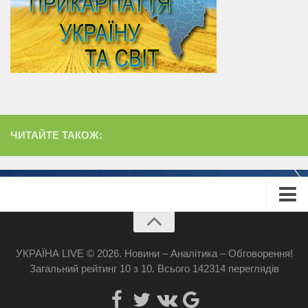
ЧИТАЙТЕ ТАКОЖ:
Головна
Про сайт
УКРАЇНА LIVE © 2026. Новини – Аналітика – Обговорення!
Загальний рейтинг
10
з
10
.
Всього
142314
переглядів
Реклама
Наші банери