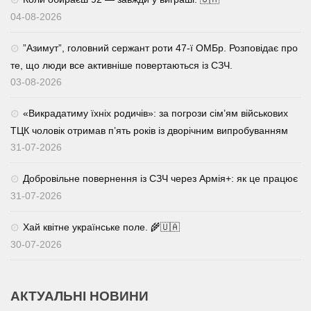
04-08-2026
⁨”Азимут”, головний сержант роти 47-ї ОМБр. Розповідає про
те, що люди все активніше повертаються із СЗЧ.
03-08-2026
«Викрадатиму їхніх родичів»: за погрози сім’ям військових
ТЦК чоловік отримав п’ять років із дворічним випробуванням
31-07-2026
Добровільне повернення із СЗЧ через Армія+: як це працює
31-07-2026
Хай квітне українське поле. 🌾🇺🇦
30-07-2026
АКТУАЛЬНІ НОВИНИ