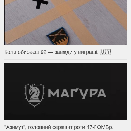
Коли обираєш 92 — завжди у виграші. 🇺🇦
⁨”Азимут”, головний сержант роти 47-ї ОМБр.