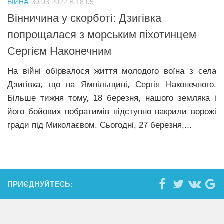
ВІЙНА
30.03.2022 В 18:05
Прикарпаття
Вінничина у скорботі: Дзигівка
Економіка
попрощалася з морським піхотинцем
Сергієм Наконечним
Політика
Світ
На війні обірвалося життя молодого воїна з села
Дзигівка, що на Ямпільщині, Сергія Наконечного.
Цікаво
Більше тижня тому, 18 березня, нашого земляка і
Наука
його бойових побратимів підступно накрили ворожі
Технології
гради під Миколаєвом. Сьогодні, 27 березня,...
Історії
Рецепти
Привітання
ПРИЄДНУЙТЕСЬ:
Здоров’я
Події
Кримінал