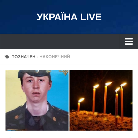
УКРАЇНА LIVE
Україна
ПОЗНАЧЕНІ:
НАКОНЕЧНИЙ
Київ
Дніпро
Львів
Івано-Франківськ
Харків
Донбас
Одеса
Схід