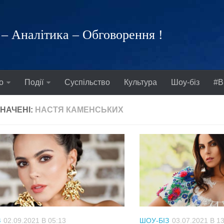
– Аналітика – Обговорення !
о
Події
Суспільство
Культура
Шоу-біз
#В
НАЧЕНІ:
НАСТЯ КАМЕНСЬКИХ
З
02.09.2021 В 05:13
ШОУ-БІЗ
03.07.2021 В 1