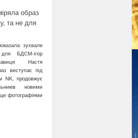
міряла образ
у, та не для
оказала зухвале
для БДСМ-ігор
онавиця Настя
раз виступає під
м NK, продовжує
льників новими
а ще фотографіями