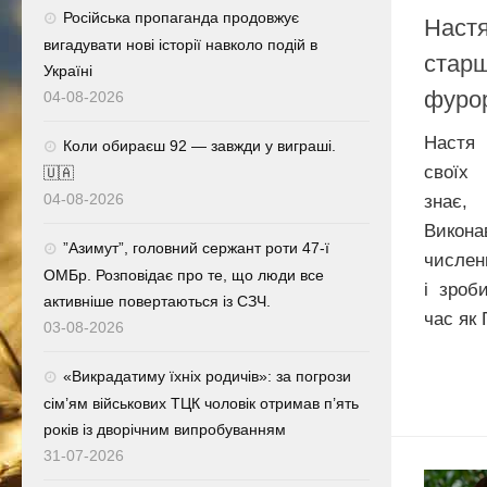
Російська пропаганда продовжує
Настя
вигадувати нові історії навколо подій в
старш
Україні
фурор
04-08-2026
Настя 
Коли обираєш 92 — завжди у виграші.
своїх 
🇺🇦
04-08-2026
знає,
Викона
⁨”Азимут”, головний сержант роти 47-ї
числен
ОМБр. Розповідає про те, що люди все
і зроб
активніше повертаються із СЗЧ.
час як 
03-08-2026
«Викрадатиму їхніх родичів»: за погрози
сім’ям військових ТЦК чоловік отримав п’ять
років із дворічним випробуванням
31-07-2026