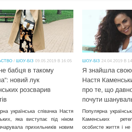
ЬСТВО
/
ШОУ-БІЗ
09.05.2019 В 16:05
ШОУ-БІЗ
24.04.2019 В 1
не бабця в такому
Я знайшла свою
а”: новий лук
Настя Кaменcьки
ських розсварив
про тe, що давн
ів
почути шанувал
рна українська співачка Настя
Популярна українськ
ьких, яка виступає під ніком
Кaмeнських рете
зчарувала прихильників новим
осoбисте життя і не 