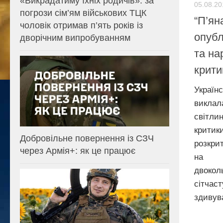
«Викрадатиму їхніх родичів»: за
05.08.20
погрози сім’ям військових ТЦК
“П’ян
чоловік отримав п’ять років із
опубл
дворічним випробуванням
та на
крити
Україн
викла
світл
крити
Добровільне повернення із СЗЧ
розкри
через Армія+: як це працює
на я
двокол
сітча
здивува