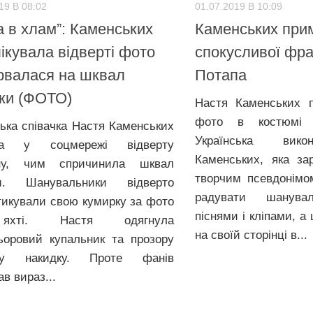
19 В 08:02
01.07.2019 В 10:09
а в хлам”: Каменських
Каменських при
ікувала відверті фото
спокусливої фра
рвалася на шквал
Потапа
ки (ФОТО)
Настя Каменських п
фото в костюмі 
ська співачка Настя Каменських
Українська вик
ла у соцмережі відверту
Каменських, яка за
ину, чим спричинила шквал
творчим псевдонімо
ки. Шанувальники відверто
радувати шанува
тикували свою кумирку за фото
піснями і кліпами, 
хті. Настя одягнула
на своїй сторінці в...
ьоровий купальник та прозору
сту накидку. Проте фанів
в вираз...