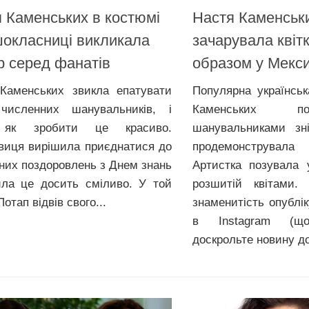
 Каменських в костюмі
Настя Каменськ
окласниці викликала
зачарувала квіт
 серед фанатів
образом у Мекси
Каменських звикла епатувати
Популярна українськ
численних шанувальників, і
Каменських п
 як зробити це красиво.
шанувальниками зн
виця вирішила приєднатися до
продемонструвала
них поздоровлень з Днем знань
Артистка позувала у
ила це досить сміливо. У той
розшитій квітами. 
Потап відвів свого...
знаменитість опублік
в Instagram (що
доскрольте новину до