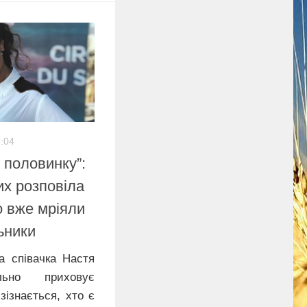
4:04
 половинку”:
х розповіла
о вже мріяли
ьники
а співачка Настя
льно приховує
зізнається, хто є