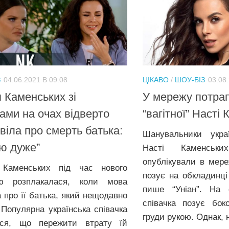
З
04.06.2021 В 09:08
ЦІКАВО
/
ШОУ-БІЗ
03.08
 Каменських зі
У мережу потрап
ами на очах відверто
“вагітної” Насті
віла про смерть батька:
Шанувальники украї
ю дуже”
Насті Каменськ
опублікували в мере
 Каменських під час нового
позує на обкладинці
’ю розплакалася, коли мова
пише “Уніан”. На с
 про її батька, який нещодавно
співачка позує бок
 Популярна українська співачка
груди рукою. Однак, н
ася, що пережити втрату їй