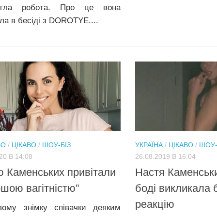
огла робота. Про це вона
ла в бесіді з DOROTYE....
ВО
/
ЦІКАВО
/
ШОУ-БІЗ
УКРАЇНА
/
ЦІКАВО
/
ШОУ-
20 В 14:08
26.08.2019 В 16:04
 Каменських привітали
Настя Каменськ
ршою вагітністю”
боді викликала 
реакцію
ому знімку співачки деяким