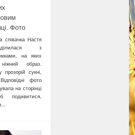
их
ковим
ці. Фото
а співачка Настя
оділилася з
імками, на яких
 ніжний образ.
 прозорій сукні,
Відповідні фото
увала на сторінці
б подивитися,
...