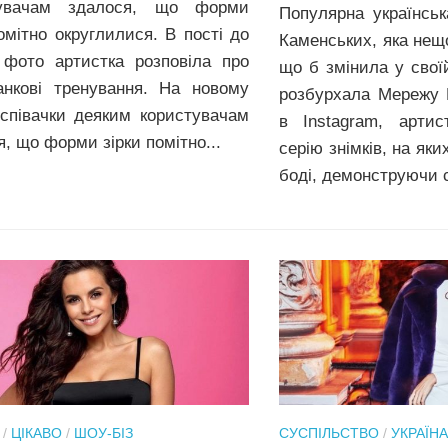
тувачам здалося, що форми
Популярна українськ
помітно округлилися. В пості до
Каменських, яка нещ
 фото артистка розповіла про
що б змінила у своїй
анкові тренування. На новому
розбурхала Мережу Н
 співачки деяким користувачам
в Instagram, артис
, що форми зірки помітно...
серію знімків, на як
боді, демонструючи с
/
ЦІКАВО
/
ШОУ-БІЗ
СУСПІЛЬСТВО
/
УКРАЇНА