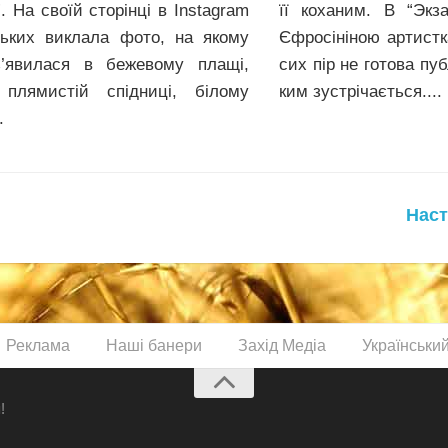
. На своїй сторінці в Instagram
її коханим. В “Эк
ьких виклала фото, на якому
Єфpoсінiною артистк
з’явилася в бежевому плащі,
сих пір не готова пуб
 плямистій спідниці, білому
ким зустрічається....
.
Наст
Реклама
Наші банери
Захід Медіа
Українськи
!