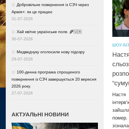
Добровільне повернення із СЗЧ через
Армія+: як це працює
31-07-2026
Хай квітне українське поле. 🌾🇺🇦
30-07-2026
ШОУ-БІ
Медведчуку оголосили нову підозру
Настя
29-07-2026
сльоз
100-денна програма спрощеного
розпо
повернення із СЗЧ завершується 20 вересня
“суму
2026 року.
27-07-2026
Настя
інтерв
зайшла
АКТУАЛЬНІ НОВИНИ
помер.
зізнал