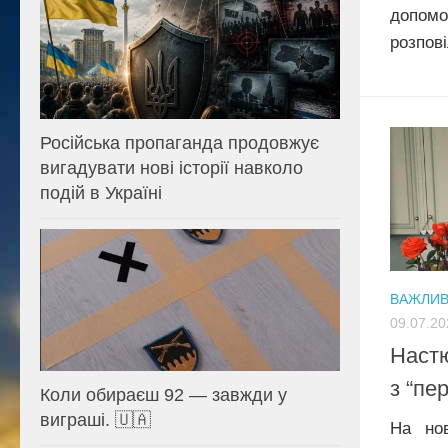
допом
розпові
Російська пропаганда продовжує
вигадувати нові історії навколо
подій в Україні
ВАЖЛИ
09.07.20
Настю
з “пе
Коли обираєш 92 — завжди у
виграші. 🇺🇦
На нов