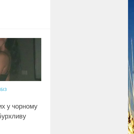
БІЗ
их у чорному
бурхливу