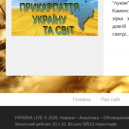
“луком”
Каменс
зірка 
довгій
светрі..
Головна
Про сайт
УКРАЇНА LIVE © 2026. Новини – Аналітика – Обговорення
Загальний рейтинг
10
з
10
.
Всього
58513
переглядів