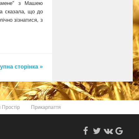
замене” з Машею
а сказала, що до
лічно зізнатися, з
упна сторінка »
й Простір
Прикарпаття