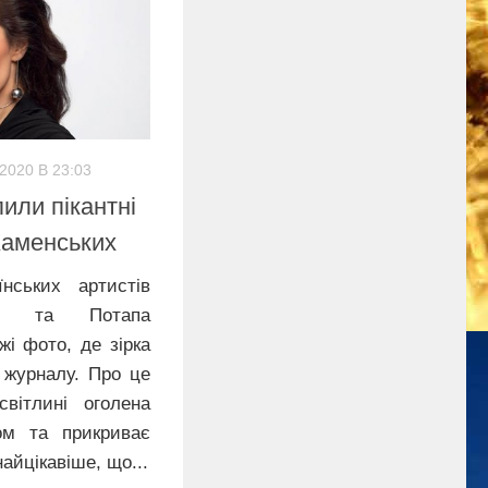
.2020 В 23:03
или пікантні
 Каменських
нських артистів
их та Потапа
жі фото, де зірка
 журналу. Про це
вітлині оголена
ом та прикриває
айцікавіше, що...