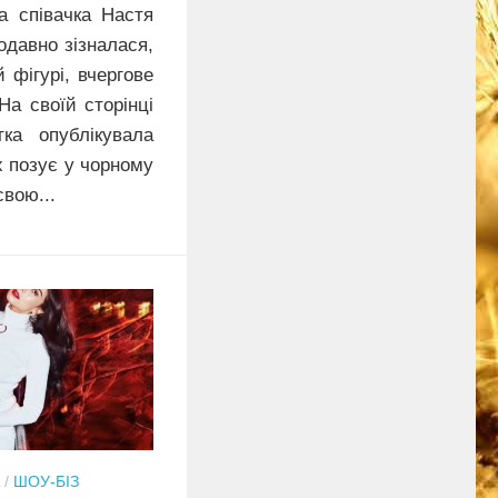
а співачка Настя
одавно зізналася,
 фігурі, вчергове
а своїй сторінці
тка опублікувала
их позує у чорному
вою...
/
ШОУ-БІЗ