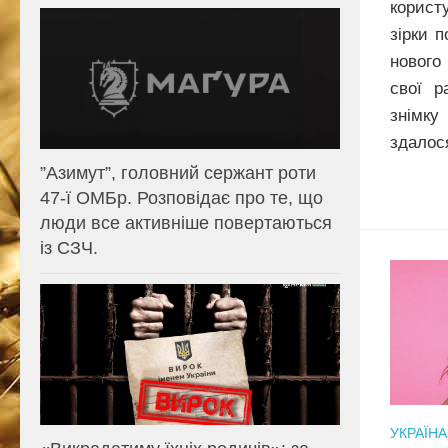
корис
зірки 
нового
свої р
знімку
здалося
⁨”Азимут”, головний сержант роти
47-ї ОМБр. Розповідає про те, що
люди все активніше повертаються
із СЗЧ.
УКРАЇНА