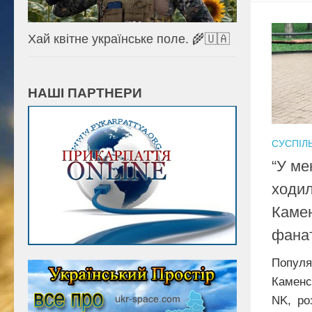
Хай квітне українське поле. 🌾🇺🇦
НАШІ ПАРТНЕРИ
СУСПІЛ
“У ме
ходил
Камен
фанат
Популя
Каменс
NK, ро