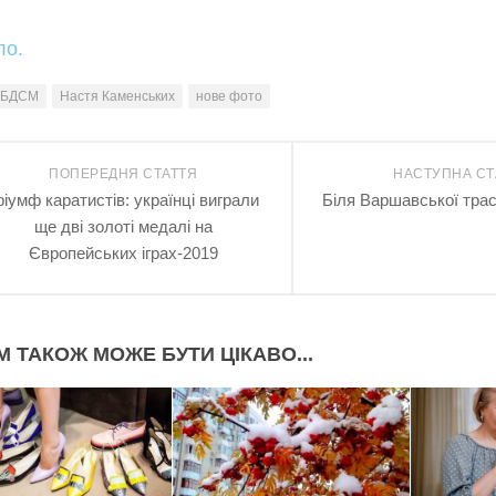
ло.
БДСМ
Настя Каменських
нове фото
ПОПЕРЕДНЯ СТАТТЯ
НАСТУПНА СТ
ріумф каратистів: українці виграли
Біля Варшавської трас
ще дві золоті медалі на
Європейських іграх-2019
М ТАКОЖ МОЖЕ БУТИ ЦІКАВО...