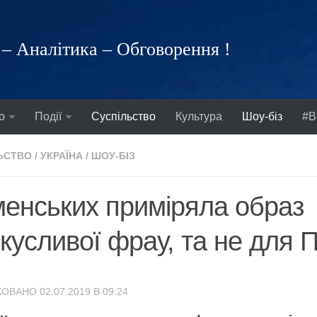
– Аналітика – Обговорення !
о
Події
Суспільство
Культура
Шоу-біз
#В
ЬСТВО
/
УКРАЇНА
/
ШОУ-БІЗ
енських приміряла образ
кусливої фрау, та не для 
ОВАНО 02.07.2019 В 09:24