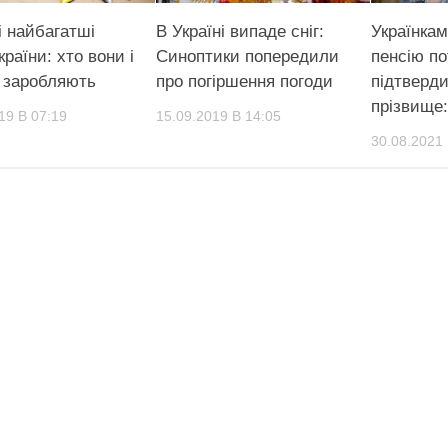
і найбагатші
В Україні випаде сніг:
Українкам
країни: хто вони і
Синоптики попередили
пенсію по
и заробляють
про погіршення погоди
підтверд
прізвище:
19 В 07:19
15.09.2019 В 14:05
30.08.2021 