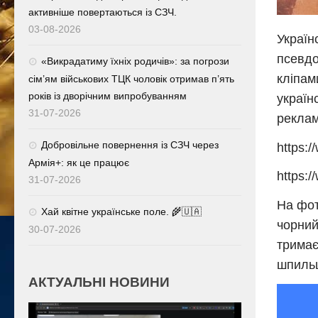
активніше повертаються із СЗЧ.
03-08-2026
Україн
псевдо
«Викрадатиму їхніх родичів»: за погрози
кліпам
сім’ям військових ТЦК чоловік отримав п’ять
років із дворічним випробуванням
україн
31-07-2026
реклам
Добровільне повернення із СЗЧ через
https:
Армія+: як це працює
https:
31-07-2026
На фот
Хай квітне українське поле. 🌾🇺🇦
чорний
30-07-2026
тримає
шпильц
АКТУАЛЬНІ НОВИНИ