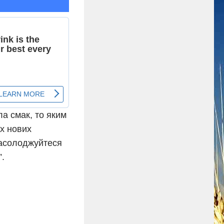
а смак, то яким
іх нових
Насолоджуйтеся
”.