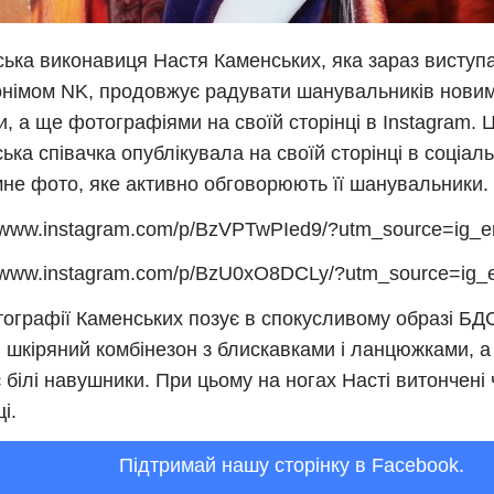
ська виконавиця Настя Каменських, яка зараз виступ
німом NK, продовжує радувати шанувальників новими
и, а ще фотографіями на своїй сторінці в Instagram. 
ська співачка опублікувала на своїй сторінці в соціал
не фото, яке активно обговорюють її шанувальники.
//www.instagram.com/p/BzVPTwPIed9/?utm_source=ig_
//www.instagram.com/p/BzU0xO8DCLy/?utm_source=ig
ографії Каменських позує в спокусливому образі БДС
 шкіряний комбінезон з блискавками і ланцюжками, а 
 білі навушники. При цьому на ногах Насті витончені 
і.
Підтримай нашу сторінку в Facebook.