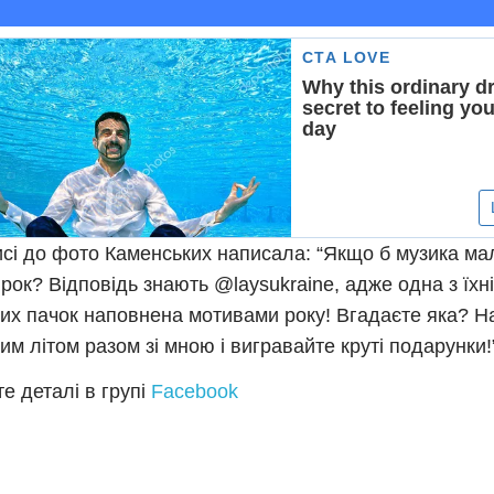
исі до фото Каменських написала: “Якщо б музика мал
 рок? Відповідь знають @laysukraine, адже одна з їхн
их пачок наповнена мотивами року! Вгадаєте яка? 
им літом разом зі мною і вигравайте круті подарунки!
е деталі в групі
Facebook