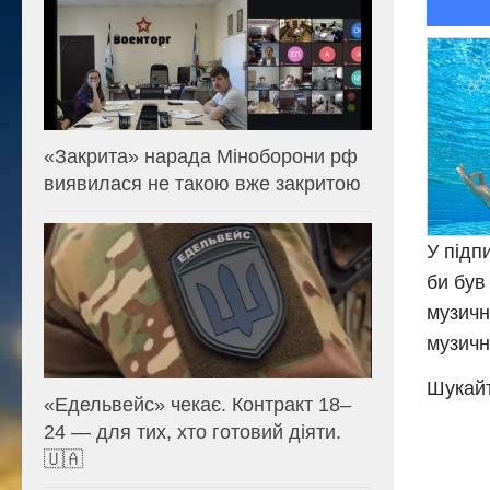
«Закрита» нарада Міноборони рф
виявилася не такою вже закритою
У підп
би був
музичн
музичн
Шукайт
«Едельвейс» чекає. Контракт 18–
24 — для тих, хто готовий діяти.
🇺🇦