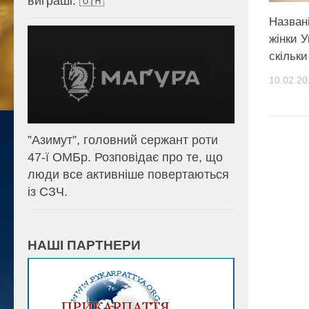
виграші. 🇺🇦
Назван
жінки У
скільк
10.02.20
⁨”Азимут”, головний сержант роти
47-ї ОМБр. Розповідає про те, що
люди все активніше повертаються
із СЗЧ.
НАШІ ПАРТНЕРИ