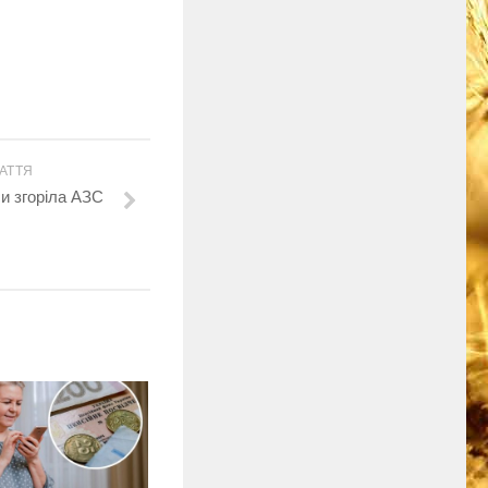
АТТЯ
и згоріла АЗС