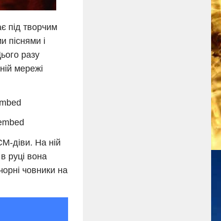
ає під творчим
 піснями і
Цього разу
ьній мережі
embed
_embed
М-діви. На ній
в руці вона
чорні човники на