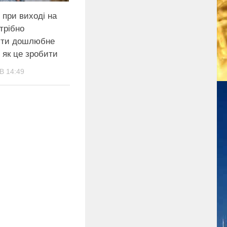
 при виході на
трібно
ити дошлюбне
 як це зробити
В 14:49