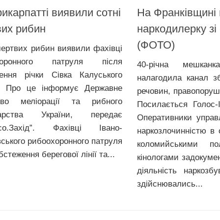
икарпатті виявили сотні
На Франківщині
вих рибин
наркодилерку зі
(ФОТО)
мертвих рибин виявили фахівці
хоронного патруля після
40-річна мешканк
ення річки Сівка Калуського
налагодила канал з
. Про це інформує Державне
речовин, правопору
ство меліорації та рибного
Посилається Голос-
дарства України, передає
Оперативники управ
есо.Захід”. Фахівці Івано-
наркозлочинністю в 
вського рибоохоронного патруля
коломийськими по
бстеження берегової лінії та...
кінологами задокуме
діяльність наркозбу
здійснювались...