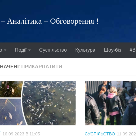
– Аналітика – Обговорення !
о
Події
Суспільство
Культура
Шоу-біз
#В
НАЧЕНІ:
ПРИКАРПАТИТЯ
Ї
16.09.2023 В 11:05
СУСПІЛЬСТВО
11.09.202