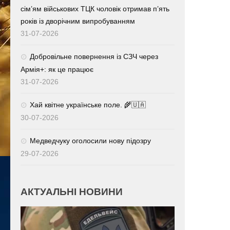
сім’ям військових ТЦК чоловік отримав п’ять
років із дворічним випробуванням
31-07-2026
Добровільне повернення із СЗЧ через
Армія+: як це працює
31-07-2026
Хай квітне українське поле. 🌾🇺🇦
30-07-2026
Медведчуку оголосили нову підозру
29-07-2026
АКТУАЛЬНІ НОВИНИ