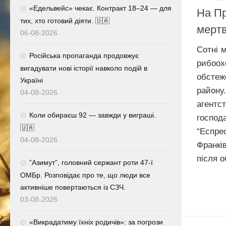
«Едельвейс» чекає. Контракт 18–24 — для
На Пр
тих, хто готовий діяти. 🇺🇦
мерт
06-08-2026
Сотні 
Російська пропаганда продовжує
рибоо
вигадувати нові історії навколо подій в
обстеж
Україні
району
04-08-2026
агент
Коли обираєш 92 — завжди у виграші.
госпо
🇺🇦
“Еспр
04-08-2026
Франкі
після о
⁨”Азимут”, головний сержант роти 47-ї
ОМБр. Розповідає про те, що люди все
активніше повертаються із СЗЧ.
03-08-2026
«Викрадатиму їхніх родичів»: за погрози