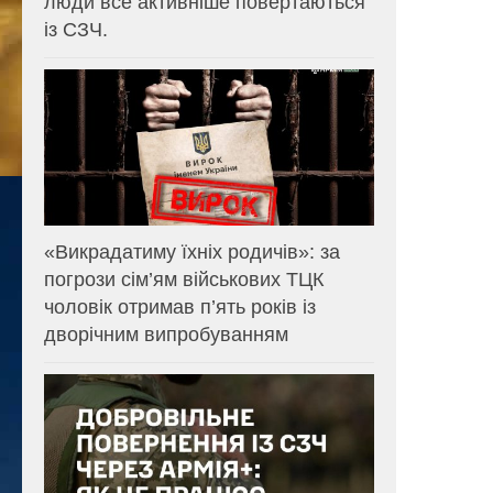
люди все активніше повертаються
із СЗЧ.
«Викрадатиму їхніх родичів»: за
погрози сім’ям військових ТЦК
чоловік отримав п’ять років із
дворічним випробуванням