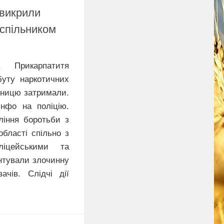
 викрили
 спільником
а Прикарпатитя
буту наркотичних
шницю затримали.
Інфо на поліцію.
ління боротьби з
області спільно з
ліцейськими та
нтували злочинну
вачів. Слідчі дії