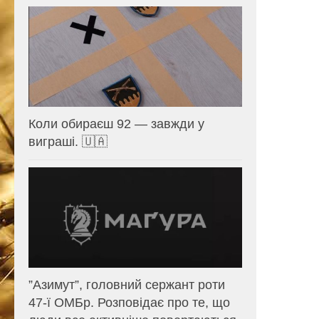
Коли обираєш 92 — завжди у
виграші. 🇺🇦
⁨”Азимут”, головний сержант роти
47-ї ОМБр. Розповідає про те, що