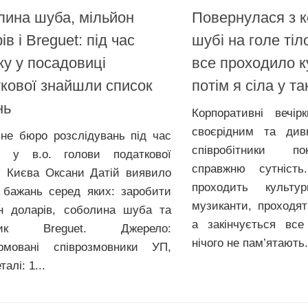
ина шуба, мільйон
Повернулася з к
ів і Breguet: під час
шубі на голе тіл
у у посадовиці
все проходило к
кової знайшли список
потім я сіла у та
нь
Корпоративні вечі
своєрідним та див
не бюро розслідувань під час
співробітники п
у у в.о. голови податкової
справжню сутність
 Києва Оксани Датій виявило
проходить культур
 бажань серед яких: заробити
музиканти, проходят
н доларів, соболина шуба та
а закінчується вс
нник Breguet. Джерело:
нічого не пам’ятають.
рмовані співрозмовники УП,
алі: 1...