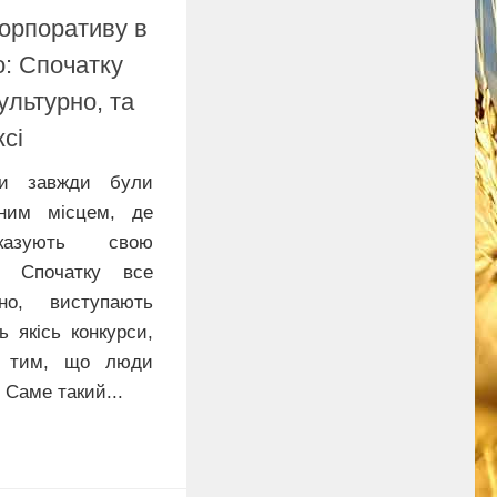
орпоративу в
о: Спочатку
ультурно, та
ксі
рки завжди були
ним місцем, де
оказують свою
. Спочатку все
но, виступають
ь якісь конкурси,
е тим, що люди
 Саме такий...