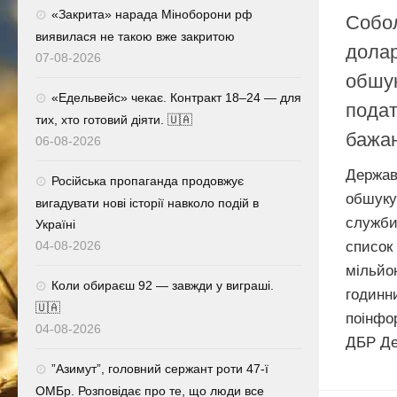
«Закрита» нарада Міноборони рф
Собол
виявилася не такою вже закритою
долар
07-08-2026
обшук
«Едельвейс» чекає. Контракт 18–24 — для
подат
тих, хто готовий діяти. 🇺🇦
бажа
06-08-2026
Держав
Російська пропаганда продовжує
обшук
вигадувати нові історії навколо подій в
служби
Україні
список
04-08-2026
мільйо
Коли обираєш 92 — завжди у виграші.
годи
🇺🇦
поінфо
04-08-2026
ДБР Дет
⁨”Азимут”, головний сержант роти 47-ї
ОМБр. Розповідає про те, що люди все