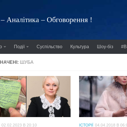
– Аналітика – Обговорення !
о
Події
Суспільство
Культура
Шоу-біз
#В
НАЧЕНІ:
ШУБА
02.02.2023 В 20:10
ІСТОРІЇ
04.04.2018 В 06: