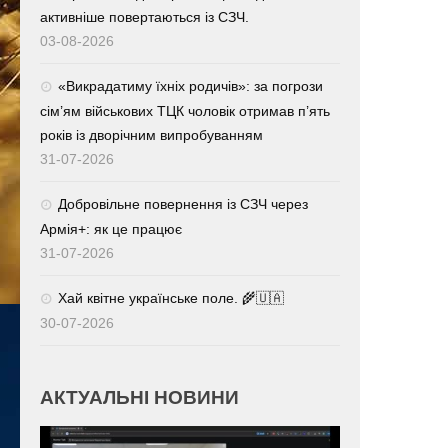
активніше повертаються із СЗЧ.
03-08-2026
«Викрадатиму їхніх родичів»: за погрози
сім’ям військових ТЦК чоловік отримав п’ять
років із дворічним випробуванням
31-07-2026
Добровільне повернення із СЗЧ через
Армія+: як це працює
31-07-2026
Хай квітне українське поле. 🌾🇺🇦
30-07-2026
АКТУАЛЬНІ НОВИНИ