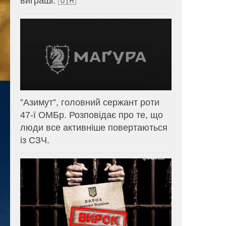
виграші. 🇺🇦
⁨”Азимут”, головний сержант роти
47-ї ОМБр. Розповідає про те, що
люди все активніше повертаються
із СЗЧ.