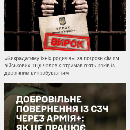
«Викрадатиму їхніх родичів»: за погрози сім’ям
військових ТЦК чоловік отримав п’ять років із
дворічним випробуванням