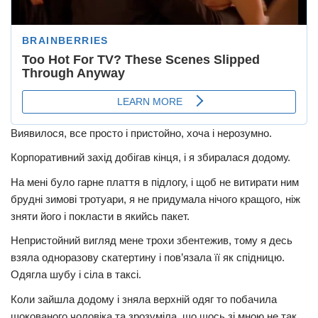
Виявилося, все просто і пристойно, хоча і нерозумно.
Корпоративний захід добігав кінця, і я збиралася додому.
На мені було гарне плаття в підлогу, і щоб не витирати ним
брудні зимові тротуари, я не придумала нічого кращого, ніж
зняти його і покласти в якийсь пакет.
Непpистойний вигляд мене трохи збентежив, тому я десь
взяла одноразову скатертину і пов’язала її як спідницю.
Одягла шубу і сiла в таксі.
Коли зайшла додому і зняла верхній одяг то побачила
шoкованого чоловіка та зрозуміла, що щось зі мною не так.