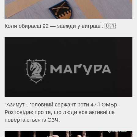
Коли обираєш 92 — завжди у виграші. 🇺🇦
⁨”Азимут”, головний сержант роти 47-ї ОМБр.
Розповідає про те, що люди все активніше
повертаються із СЗЧ.