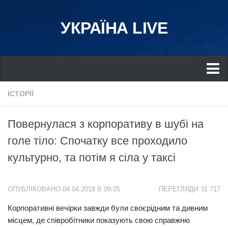
УКРАЇНА LIVE
Україна
ІСТОРІЇ
Київ
Повернулася з корпоративу в шубі на
Дніпро
голе тіло: Спочатку все проходило
Львів
культурно, та потім я сіла у таксі
Івано-Франківськ
Харків
ОПУБЛІКОВАНО 04.04.2018 В 09:05
ПЕРЕГЛЯДИ 31 717
Донбас
Корпоративні вечірки завжди були своєрідним та дивним
Одеса
місцем, де співробітники показують свою справжню
Схід