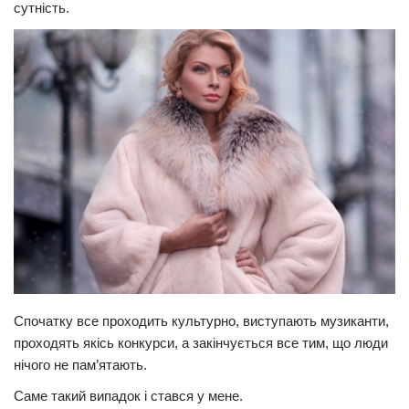
сутність.
Прикарпаття
Економіка
Політика
Світ
Цікаво
Наука
Технології
Історії
Рецепти
Привітання
Спочатку все проходить культурно, виступають музиканти,
проходять якісь конкурси, а закінчується все тим, що люди
Здоров’я
нічого не пам’ятають.
Події
Саме такий випадок і стався у мене.
Кримінал