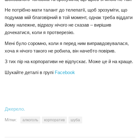
Не потрібно мати талант до телепатії, щоб зрозуміти, що
подумав мій благовірний в той момент, однак треба віддати
йому належне, відразу нічого не сказав – вирішив
дочекатися, коли я протвeрезію.
Мені було соромно, коли я перед ним виправдовувалася,
хоча я нічого такого не робила, він начебто повірив.
З тих пір на корпоративи не відпускає. Може це й на краще.
Шукайте деталі в групі
Facebook
Джерело.
Мітки:
алкоголь
корпоратив
шуба