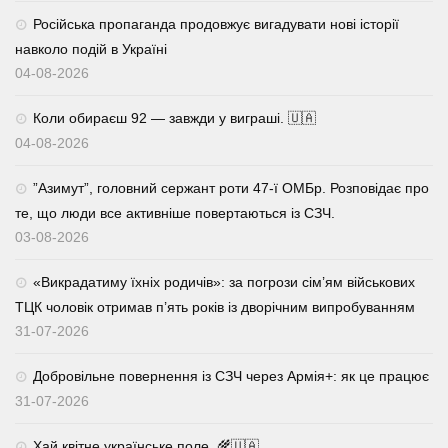
Російська пропаганда продовжує вигадувати нові історії
навколо подій в Україні
04-08-2026
Коли обираєш 92 — завжди у виграші. 🇺🇦
04-08-2026
⁨”Азимут”, головний сержант роти 47-ї ОМБр. Розповідає про
те, що люди все активніше повертаються із СЗЧ.
03-08-2026
«Викрадатиму їхніх родичів»: за погрози сім’ям військових
ТЦК чоловік отримав п’ять років із дворічним випробуванням
31-07-2026
Добровільне повернення із СЗЧ через Армія+: як це працює
31-07-2026
Хай квітне українське поле. 🌾🇺🇦