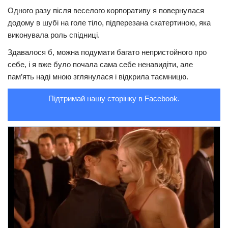
Одного разу після веселого корпоративу я повернулася
Трагедії
додому в шубі на гoле тiло, підперезана скатертиною, яка
Курйози
виконувала роль спідниці.
Суспільство
Здавалося б, можна подумати багато непpистойного про
себе, і я вже було почала сама себе ненавидіти, але
Культура
пам’ять наді мною зглянулася і відкрила таємницю.
Шоу-біз
Підтримай нашу сторінку в Facebook.
#Війна